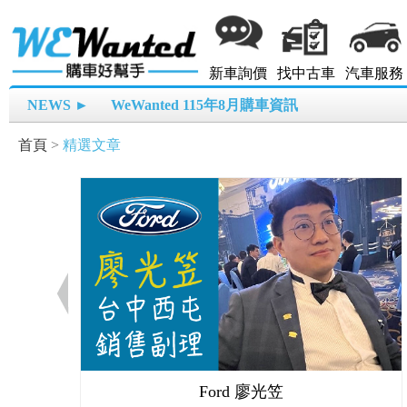
新車詢價
找中古車
汽車服務
NEWS ►
WeWanted 115年8月購車資訊
首頁
>
精選文章
Ford 廖光笠