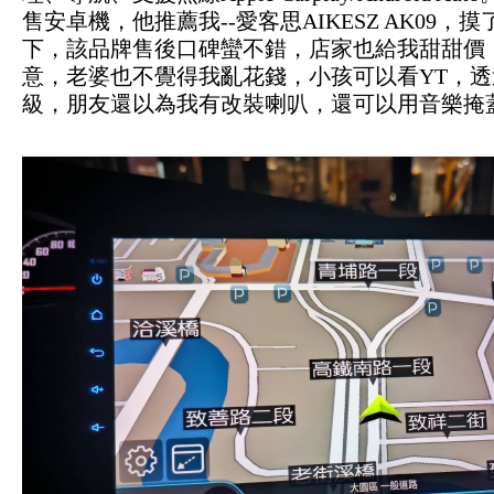
售安卓機，他推薦我--愛客思AIKESZ AK09
下，該品牌售後口碑蠻不錯，店家也給我甜甜價
意，老婆也不覺得我亂花錢，小孩可以看YT，透過D
級，朋友還以為我有改裝喇叭，還可以用音樂掩蓋S