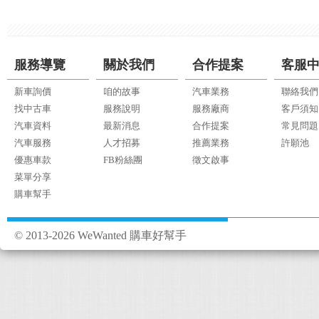
服務導覽
關於我們
合作提案
客服
新車詢價
咱的故事
汽車業務
聯絡我們
找中古車
服務說明
服務廠商
客戶須知
汽車資料
最新消息
合作提案
常見問題
汽車服務
人才招募
推薦業務
許願池
優惠車款
FB粉絲團
徵文啟事
菜單分享
購車幫手
© 2013-2026 WeWanted 購車好幫手