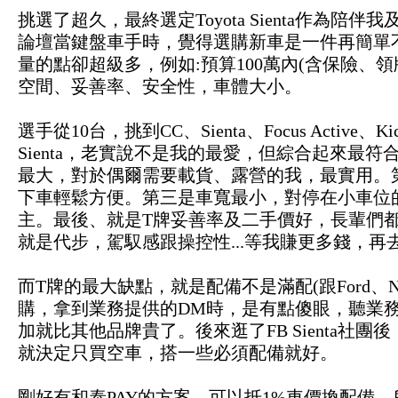
挑選了超久，最終選定Toyota Sienta作為
論壇當鍵盤車手時，覺得選購新車是一件再簡單
量的點卻超級多，例如:預算100萬內(含保險、
空間、妥善率、安全性，車體大小。
選手從10台，挑到CC、Sienta、Focus Activ
Sienta，老實說不是我的最愛，但綜合起來最符
最大，對於偶爾需要載貨、露營的我，最實用。第二
下車輕鬆方便。第三是車寬最小，對停在小車位
主。最後、就是T牌妥善率及二手價好，長輩們
就是代步，駕馭感跟操控性...等我賺更多錢，再去
而T牌的最大缺點，就是配備不是滿配(跟Ford、N
購，拿到業務提供的DM時，是有點傻眼，聽業
加就比其他品牌貴了。後來逛了FB Sienta社
就決定只買空車，搭一些必須配備就好。
剛好有和泰PAY的方案，可以抵1%車價換配備。所