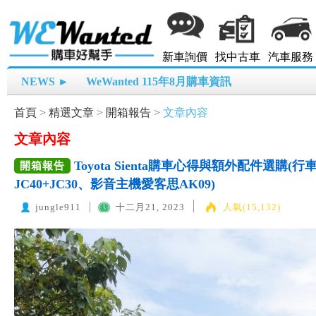
新車詢價
找中古車
汽車服務
NEWS ►
WeWanted 115年8月購車資訊
首頁
>
精選文章
>
開箱報告
>
文章內容
文章內容
Toyota Sienta購車心得與額外配件選購(行
開箱報告
JC40+JC30、影音主機愛客思AK09)
jungle911
十二月21, 2023
人氣(15,132)