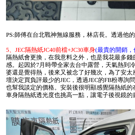
PS:師傅在台北戰神無線服務，林店長。透過他
5、JEC隔熱紙JC40前檔+JC30車身
(最貴的開銷，
隔熱紙會更換，在我意料之外，也是我花最多錢
感。起因於7月時帶全家去台中露營，天氣熱到
婆還是覺得熱，後來又被念了好幾次，為了安太
壇決定買負評最少的JEC，透過JEC的FB粉專
也幫我談定的價格。安裝後很明顯感覺隔熱紙的
車身隔熱紙透光度也挑高一點，讓電子後視鏡的