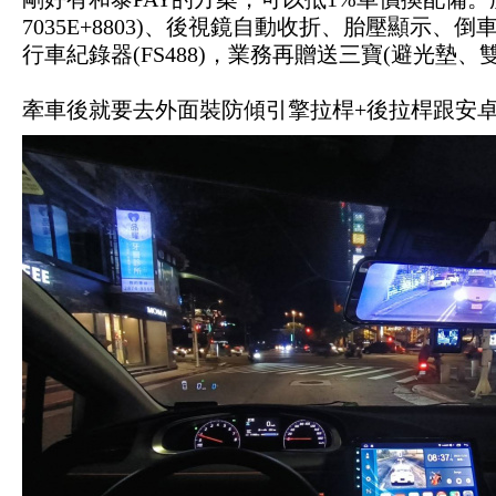
7035E+8803)、後視鏡自動收折、胎壓顯示、倒
行車紀錄器(FS488)，業務再贈送三寶(避光墊
牽車後就要去外面裝防傾引擎拉桿+後拉桿跟安