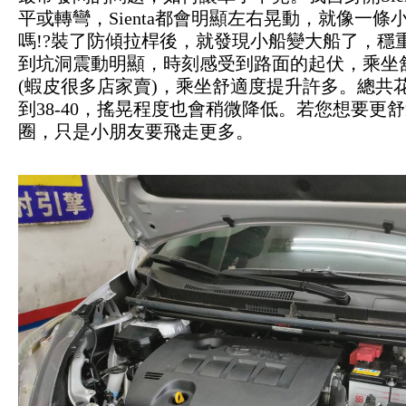
平或轉彎，Sienta都會明顯左右晃動，就像一
嗎!?裝了防傾拉桿後，就發現小船變大船了，穩
到坑洞震動明顯，時刻感受到路面的起伏，乘坐
(蝦皮很多店家賣)，乘坐舒適度提升許多。總共花
到38-40，搖晃程度也會稍微降低。若您想要
圈，只是小朋友要飛走更多。