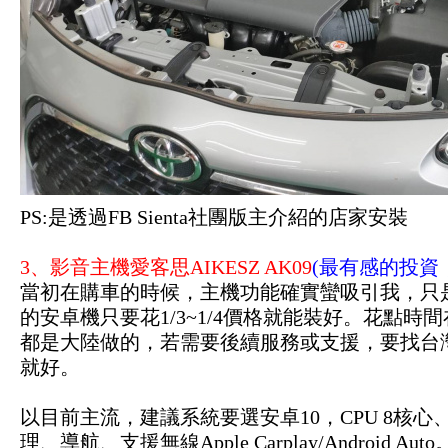
PS:是透過FB Sienta社團版主介紹的店家安裝
3、影音主機愛客思AIKESZ AK09
(最有感的投資
當初在購車的時候，主機功能確實蠻吸引我，只是T
的安卓機只要花1/3~1/4價格就能裝好。花點時間
都是大陸做的，若需要後續服務或支援，要找台
就好。
以目前主流，建議系統要選安卓10，CPU 8核心、
理、導航、支援無線Apple Carplay/Androi