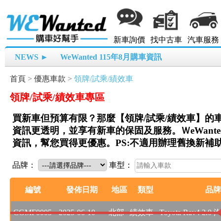
新車詢價
找中古車
汽車服務
NEWS ►
WeWanted 115年8月購車資訊
首頁
>
優惠車款
>
領牌/試乘/績效車
領牌/試乘/績效車專區
買新車但預算有限？那麼【領牌/試乘/績效車】的
資訊更透明，並享有新車的保固及服務。ＷeWant
資訊，幫您買得更優惠。PS:不適用辦理舊換新補
品牌：
車型：
編號
發佈日期
地區
類型
品牌
CGMF0005
2025-06-10
北部
績效車
Toyota Rav4 2.