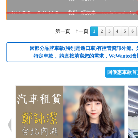
CGLL0006
2024-12-06
北部
績效車
Toyota Corolla Sp
第一頁
上一頁
1
2
3
4
5
6
因部分品牌車款(特別是進口車)有控管資訊外流。
特定車款， 請直接填寫您的需求，WeWanted
回優惠車款首