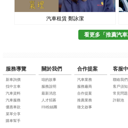
汽車租賃 鄭詠潔
看更多「推薦汽車
服務導覽
關於我們
合作提案
客服
新車詢價
咱的故事
汽車業務
聯絡我們
找中古車
服務說明
服務廠商
客戶須知
汽車資料
最新消息
合作提案
常見問題
汽車服務
人才招募
推薦業務
許願池
優惠車款
FB粉絲團
徵文啟事
菜單分享
購車幫手