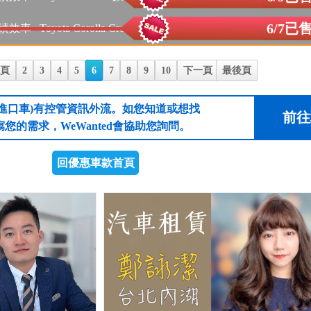
6/7已
績效車
Toyota Corolla Cross 豪華汽...
頁
2
3
4
5
6
7
8
9
10
下一頁
最後頁
進口車)有控管資訊外流。如您知道或想找
前往
您的需求，WeWanted會協助您詢問。
回優惠車款首頁