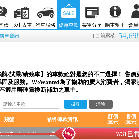
詢價
找中古車
汽車服務
優惠車款
菜單分享
購車幫手
會員
54,69
| 目前累積
8月購車資訊
車
牌/試乘/績效車】的車款絕對是您的不二選擇！ 售價
固及服務。ＷeWanted為了協助的廣大消費者，獨家
:不適用辦理舊換新補助之車主。
：
搜尋
清除
訂價
售價
類型
品牌‧車款資訊
(萬元)
(萬元)
7/31已
績效車
Toyota Vios 1.5 經典、2023年式