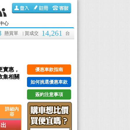
中心
8
14,261
懸賞單
| 賀成交
台
更實惠，
優惠車款指南
收集相關
如何挑選優惠車款
簽約注意事項
詳細內
容
售出