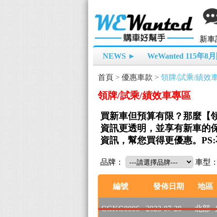
新車
NEWS ►
WeWanted 115年
首頁
>
優惠車款
>
領牌/試乘/績效
領牌/試乘/績效車專區
買新車但預算有限？那麼【領
資訊更透明，並享有新車的保
資訊，幫您買得更優惠。PS
品牌：
車型
編號
發佈日期
地區
CGKG0006
2023-07-28
北部