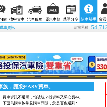
詢價
找中古車
汽車服務
優惠車款
菜單分享
購車幫手
會員
54,71
| 目前累積
8月購車資訊
車族，讓您EASY買車。
買車資訊不透明，怕被坑？找資料又勞心費神。
下面為購車族常見購車問題，您是否也遇到?