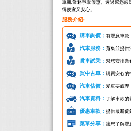
車商/業務爭取優惠。透過幫您嚴
得便宜又安心。
服務介紹:
購車詢價：
有屬意車款
汽車服務：
蒐集並提供
賞車試乘：
幫您安排業
買中古車：
購買安心的
汽車估價：
愛車要處理
汽車資料：
了解車款的
優惠車款：
提供最新促
菜單分享：
讓您了解屬