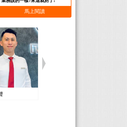
業務說的一樣?來這就對了!
馬上閱讀
聲
Honda 廖志豪