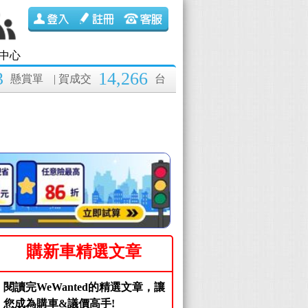
中心
3
14,266
懸賞單
| 賀成交
台
購新車精選文章
閱讀完WeWanted的精選文章，讓
您成為購車&議價高手!