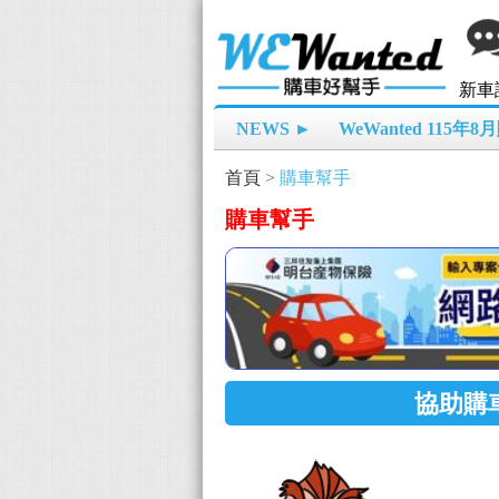
新車
NEWS ►
WeWanted 115年
首頁
>
購車幫手
購車幫手
協助購