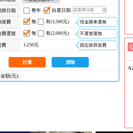
整年
自選日期
領牌日期
無
有(3,500元)
動保費
現金購車選無
無
有(2,000元)
自費選號
不選號選無
1,250元
規費
固定政府規費
計算
清除
A
金額(元):