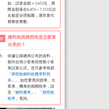
如：試算金額＝5,653元，實
際金額落在6,453～7,153元左
右都是合理範圍，通常業代
都會收整數。
燃料稅與牌照稅是怎麼算
Q2
出來的？
2:
依據公路總局公布的資料，
製作自用小客車與營業小客
車試算公式。也可參考簡易
「
牌照稅燃料稅費率對照
表
」。 如您要查詢貨車、大
客車、機車的相關稅率，請
至「
燃料費率
」、「
牌照稅
稅率
」查詢。