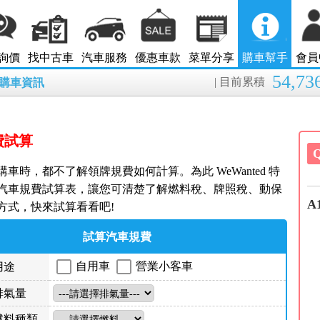
詢價
找中古車
汽車服務
優惠車款
菜單分享
購車幫手
會員
54,73
| 目前累積
8月購車資訊
費試算
車時，都不了解領牌規費如何計算。為此 WeWanted 特
汽車規費試算表，讓您可清楚了解燃料稅、牌照稅、動保
A
方式，快來試算看看吧!
試算汽車規費
自用車
營業小客車
用途
排氣量
燃料種類