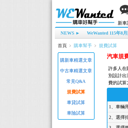
新車
NEWS ►
WeWanted 115年
首頁
﹥
購車幫手
﹥
規費試算
汽車規
購新車精選文章
許多人在購
中古車精選文章
別設計出
常見Q&A
費的試算
規費試算
車貸試算
1、車輛
車險試算
2、選擇
3、選擇