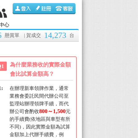
中心
6
14,273
懸賞單
| 賀成交
台
為什麼業務收的實際金額
Q1
會比試算金額高？
1:
在辦理新車領牌作業，通常
業務會委託民間代辦公司至
監理站辦理領牌手續，而代
800～1,500
辦公司會酌收
元
的手續費(依地區與車型有所
不同)，因此實際金額為試算
金額加上代辦手續費，例