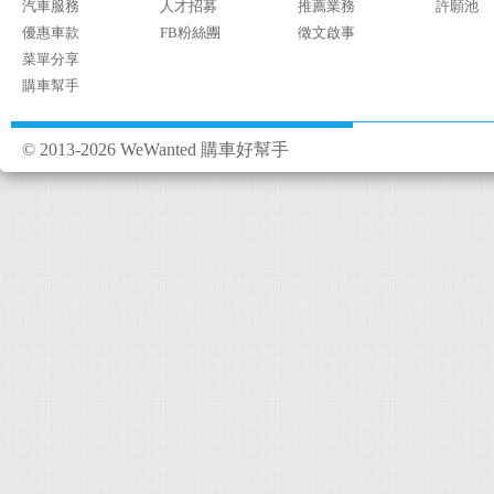
汽車服務
人才招募
推薦業務
許願池
優惠車款
FB粉絲團
徵文啟事
菜單分享
購車幫手
© 2013-2026 WeWanted 購車好幫手