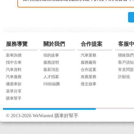
服務導覽
關於我們
合作提案
客服
新車詢價
咱的故事
汽車業務
聯絡我們
找中古車
服務說明
服務廠商
客戶須知
汽車資料
最新消息
合作提案
常見問題
汽車服務
人才招募
推薦業務
許願池
優惠車款
FB粉絲團
徵文啟事
菜單分享
購車幫手
© 2013-2026 WeWanted 購車好幫手