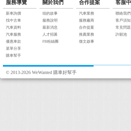
服務導覽
關於我們
合作提案
客服
新車詢價
咱的故事
汽車業務
聯絡我們
找中古車
服務說明
服務廠商
客戶須知
汽車資料
最新消息
合作提案
常見問題
汽車服務
人才招募
推薦業務
許願池
優惠車款
FB粉絲團
徵文啟事
菜單分享
購車幫手
© 2013-2026 WeWanted 購車好幫手