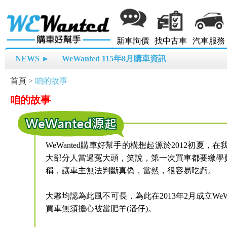
新車詢價
找中古車
汽車服務
NEWS ►
WeWanted 115年8月購車資訊
首頁
>
咱的故事
咱的故事
WeWanted購車好幫手的構想起源於2012初
大部分人當過冤大頭，笑說，第一次買車都要繳學
稱，讓車主無法判斷真偽，當然，很容易吃虧。
大夥均認為此風不可長，為此在2013年2月成立We
買車無須擔心被當肥羊(潘仔)。