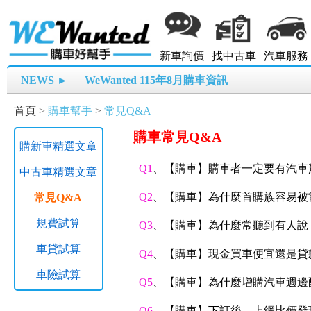
新車詢價
找中古車
汽車服務
NEWS ►
WeWanted 115年8月購車資訊
首頁
>
購車幫手
>
常見Q&A
購車常見Q&A
購新車精選文章
Q1
、【購車】購車者一定要有汽車
中古車精選文章
Q2
、【購車】為什麼首購族容易被
常見Q&A
規費試算
Q3
、【購車】為什麼常聽到有人說
車貸試算
Q4
、【購車】現金買車便宜還是貸
車險試算
Q5
、【購車】為什麼增購汽車週邊
Q6
、【購車】下訂後，上網比價發