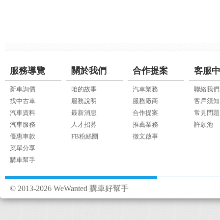
服務導覽
關於我們
合作提案
客服
新車詢價
咱的故事
汽車業務
聯絡我們
找中古車
服務說明
服務廠商
客戶須知
汽車資料
最新消息
合作提案
常見問題
汽車服務
人才招募
推薦業務
許願池
優惠車款
FB粉絲團
徵文啟事
菜單分享
購車幫手
© 2013-2026 WeWanted 購車好幫手