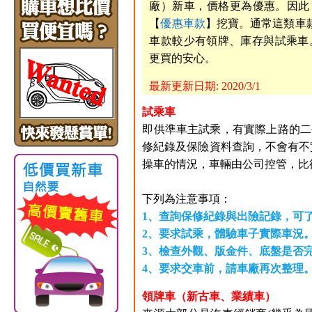
廠）新車，價格更為優惠。因此
【
優惠車款
】挖寶。通常這類車
車款較少有領牌、庫存與試乘車。
更買的安心。
最新更新日期: 2020/3/1
試乘車
即供準車主試乘，有實際上路的二
修紀錄及保險資料查詢，不會有不實
操車的情況，車輛由公司控管，比
下列為注意事項：
1、查詢保修紀錄與出險記錄，可
2、要求試乘，體驗車子實際車況
3、檢查外觀、版金件、底盤是否
4、要求交車前，請車廠再次整理
領牌車（新古車、業績車）