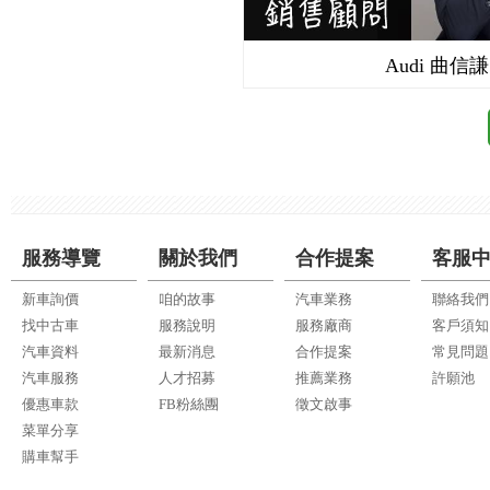
Audi 曲信謙
服務導覽
關於我們
合作提案
客服
新車詢價
咱的故事
汽車業務
聯絡我們
找中古車
服務說明
服務廠商
客戶須知
汽車資料
最新消息
合作提案
常見問題
汽車服務
人才招募
推薦業務
許願池
優惠車款
FB粉絲團
徵文啟事
菜單分享
購車幫手