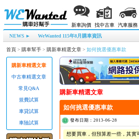
新車詢價
找中古車
汽車服務
NEWS ►
WeWanted 115年8月購車資訊
首頁
>
購車幫手
>
購新車精選文章
>
如何挑選優惠車款
購新車精選文章
中古車精選文章
常見Q&A
購新車精選文章
規費試算
如何挑選優惠車款
車貸試算
發布日期：2013-06-28
車險試算
想要買車，但預算差一些，其實