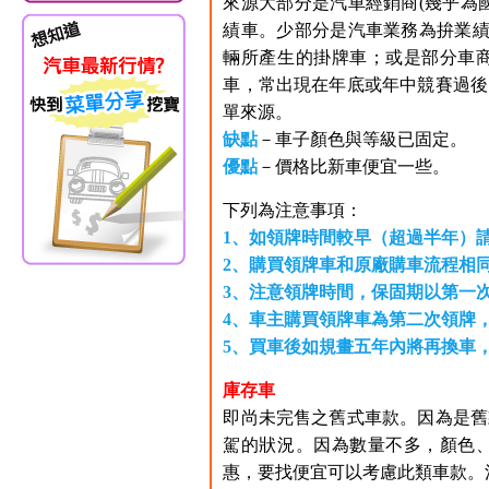
來源大部分是汽車經銷商(幾乎為
績車。少部分是汽車業務為拚業績
輛所產生的掛牌車；或是部分車
車，常出現在年底或年中競賽過後
單來源。
缺點
－車子顏色與等級已固定。
優點
－價格比新車便宜一些。
下列為注意事項：
1、如領牌時間較早（超過半年）
2、購買領牌車和原廠購車流程相
3、注意領牌時間，保固期以第一
4、車主購買領牌車為第二次領牌
5、買車後如規畫五年內將再換車
庫存車
即尚未完售之舊式車款。因為是舊
駕的狀況。因為數量不多，顏色
惠，要找便宜可以考慮此類車款。