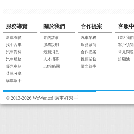
服務導覽
關於我們
合作提案
客服
新車詢價
咱的故事
汽車業務
聯絡我們
找中古車
服務說明
服務廠商
客戶須知
汽車資料
最新消息
合作提案
常見問題
汽車服務
人才招募
推薦業務
許願池
優惠車款
FB粉絲團
徵文啟事
菜單分享
購車幫手
© 2013-2026 WeWanted 購車好幫手