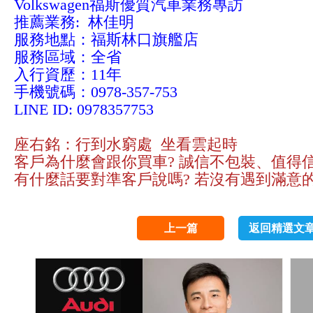
Volkswagen福斯優質汽車業務專訪
推薦業務: 林佳明
服務地點：福斯林口旗艦店
服務區域：全省
入行資歷：11年
手機號碼：0978-357-753
LINE ID: 0978357753
座右銘：行到水窮處 坐看雲起時
客戶為什麼會跟你買車? 誠信不包裝、值得
有什麼話要對準客戶說嗎? 若沒有遇到滿意
上一篇
返回精選文