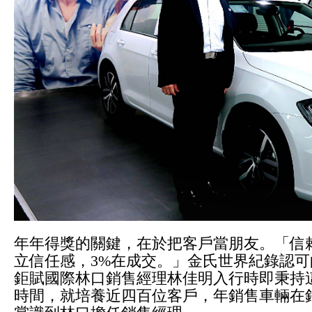
年年得獎的關鍵，在於把客戶當朋友。「信賴
立信任感，3%在成交。」金氏世界紀錄認可
鉅賦國際林口銷售經理林佳明入行時即秉持
時間，就培養近四百位客戶，年銷售車輛在