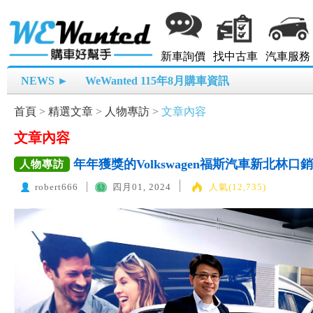
新車詢價
找中古車
汽車服務
NEWS ►
WeWanted 115年8月購車資訊
首頁
>
精選文章
>
人物專訪
>
文章內容
文章內容
年年獲獎的Volkswagen福斯汽車新北林
人物專訪
robert666
四月01, 2024
人氣(12,735)