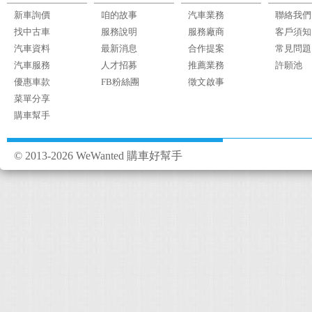
新車詢價
咱的故事
汽車業務
聯絡我們
找中古車
服務說明
服務廠商
客戶須知
汽車資料
最新消息
合作提案
常見問題
汽車服務
人才招募
推薦業務
許願池
優惠車款
FB粉絲團
徵文啟事
菜單分享
購車幫手
© 2013-2026 WeWanted 購車好幫手