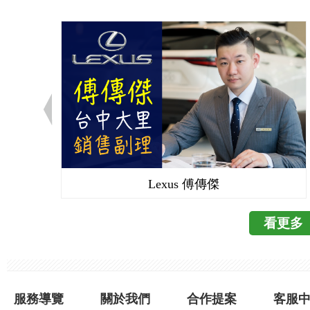
鐵桿,車子再往後一點
下方的情況 後方的排
讓我想
http://www.libertytim
裝的是【新視界180
界180s】 二個的差
而180s顯示為左中
(官方圖片) 180及180
不同) 2.後視鏡功能(我
度全視角 5.前方左右
它,真的太好用了 很
Lexus 傅傳傑
抓 但科技始終來至於
的是一大福音 而且是
看更多
慮【新視界180
http://www.mobile01.co
服務導覽
關於我們
合作提案
客服