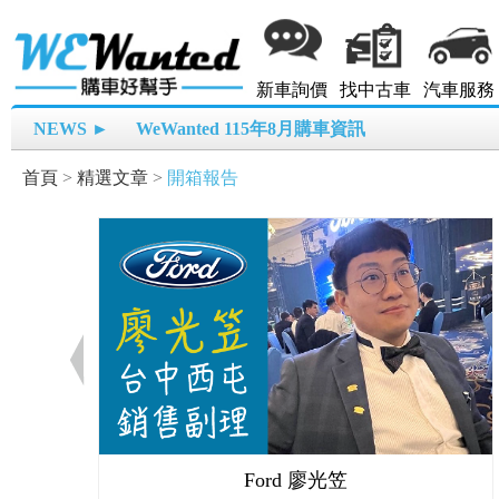
新車詢價
找中古車
汽車服務
NEWS ►
WeWanted 115年8月購車資訊
首頁
>
精選文章
>
開箱報告
Ford 廖光笠