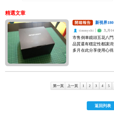
精選文章
新視界18
開箱報告
timmyshi
九月04
市售倒車鏡頭五花八門,
品質還有穩定性都讓消
多月在此分享使用心得及開箱
四代CR-V 在購置
於是在新車選配配件第
有夠貴,外面店家350
筆錢 CR-V的C柱蠻
車鏡頭角度只看到正後方
第一頁
上一頁
1
2
3
4
5
爬文發現台灣廠商研發
影像不會失真 為了安
180】相關的開箱文
返回列表
先使用再分享給大家感
180】拆起來外盒如下