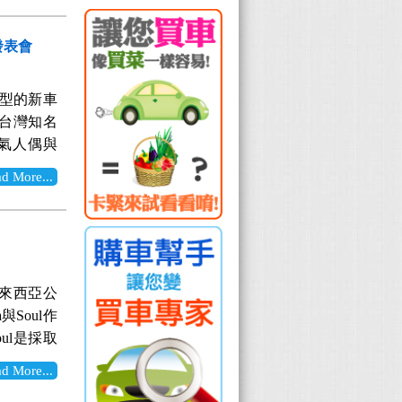
頭燈部分，
更細緻有
解入門的
來車的辨識
向，將駕
裝進口 新
o發表會
以安全作為
。寬敞的
含全新設計的
的變動，在
更提供豐富
此設計精神
具科技感
大型的新車
nder搭載
含車燈陳列
 汽油版本
了台灣知名
效控制氣門
載的動力透
框。 內裝
充氣人偶與
有與房車
將車身本色
相同的內
許多人是非
兩難的抉
a 3帶來
More...
準配備，右
代商旅車
的價格規格
市後會有所
本次改款重
款尊爵型售價
整理出各車型
右翻轉後，
備的大躍
豪華型售價
/08）中華
a 3 會
主對家庭成員
登場主角，超
WD入門的
zda 3
價如下表所
主要針對
2WD時尚
DSC動態
馬來西亞公
主打的尊貴
度設定中，
價幅度；而
型為主，據
與Soul作
定系統、
設計，可
6.9萬，
至於詳細的
oul是採取
子車身防傾
款更提供後
調降兩萬，
消息將會第
補齊品牌戰
油豪華型配
提供更優
More...
電混合動力車
獲Mazda
13日正式
車體強化結
設計，得到
版的有所不
經開始預接訂