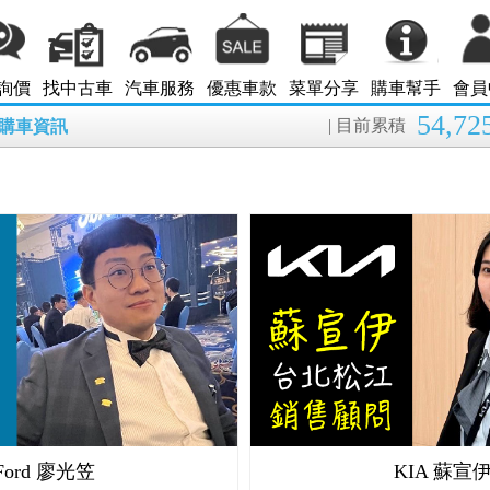
詢價
找中古車
汽車服務
優惠車款
菜單分享
購車幫手
會員
54,72
| 目前累積
8月購車資訊
Ford 廖光笠
KIA 蘇宣