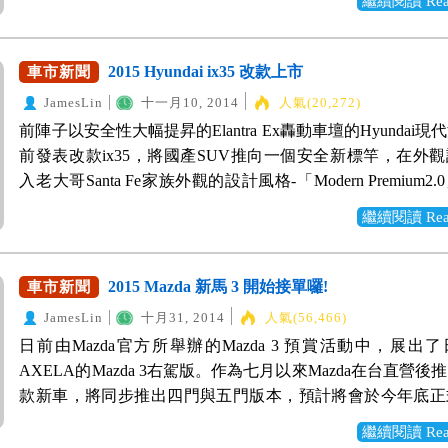
繼續閱讀 Read 
擇。12月08日中華汽車舉辦新車上市發表會，正式公開售
下為25%，排氣量2,001CC以上為30%)，貨物稅條例12條 (4
月預訂接單價低一萬到兩萬元不等，並同時推出Outlander P
(完稅價格＋進口關稅＋貨物稅) × 營業稅率(5%)，營業稅法16
混合版，詳細價格資訊請參考本文文末內容。 安全配備 
2015 Hyundai ix35 改款上市
車市新聞
條 (5) 推廣貿易服務費=完稅價格× 推廣貿易服務費率(0.0415
廠陸續推出具備高安全係數的車款，如今Mitsubishi也在Outla
預定售價150萬以下油電車款，仍享有油電車貨物稅減半優
JamesLin
十一月10, 2014
人氣(20,272)
上了豐富的主被動安全配備，以保障駕駛與乘客的行車安全。
影響。而預定售價150萬以上油電車款將會有10%~20%的
前陣子以安全性大幅提昇的Elantra Ex轟動車壇的Hyundai
款頂級華貴版與4WD全車系皆配備ABS防鎖定煞車系統、E
Wewanted購車好幫手得到的好康消息指出，目前各車廠
前發表改款ix35，將國產SUV推向一個安全新標竿，在外
車力分配系統、BAS煞車力輔助系統、BOS煞車優先系統、
12/4前到港的油電車款維持原車價，並不受新制貨物稅補助
入老大哥Santa Fe家族外觀的設計風格-「Modern Premium2
動態穩定控制系統、TCL循跡防滑控制系統、ESS智慧型緊
如您對此類車款有興趣，請儘速前往WeWanted優惠車款詢問。
裝、外觀、配備與安全性到達了一個新的局面。而新一代的ix
系統、HAS陡坡起步輔助系統等主動式安全配備，並在華
繼續閱讀 Read 
即前往優惠車款詢問 *註
有車型布局上做了更動，減少3個車型，並新增一款入門的2.
型、尊榮型搭載了Mitsubishi獨家的i智慧輔助系統，讓駕駛
http://www.customs.gov.tw/Rateweb/Search1List.aspx?
款，從7個車款縮減成6個，以更精準的車型定位布局車市
夠保持主動保持與前車距離，可減低駕駛疲勞而未注意保持
type=1&date=20110320 *註2：http://www.mof.gov.tw/
兩個等級的售價分別為77.9萬與83.9萬，而柴油款售價價則為
2015 Mazda 新馬 3 開始接單囉!
車市新聞
造成的意外，更提昇安全性。有點美中不足的是這些完善的
xItem=26360&ctNode=657&mp=1 附錄：新制油電車貨
萬、91.9萬、101.9萬。 銳利動感 傳承延續 新ix35引入的
都要到較高等級的車型才看得到，對於預算較不足的消費者
JamesLin
十月31, 2014
人氣(56,466)
對Lexus車係價格影響差異表
Premium2.0設計元素，讓原本的車型更具家族特色、提昇
較可惜的地方。 外觀設計 全新進化的Outlander在外觀造
日前由Mazda官方所舉辦的Mazda 3 預賞活動中，展出
呈現更流線、更動感、更前衛的Hyundai設計新語彙。 車頭
體式鍍鉻水箱罩結合車燈呈現新的三菱設計語彙，延伸至車
AXELA的Mazda 3右駕版。作為七月以來Mazda在台直營後
設計重點，配備Hyundai車系全新的鑽石型水箱罩，照明燈
腰線讓Outlander溫潤的弧度線條中，帶出了剛毅的霸氣，
款新車，將同步推出四門與五門版本，預計將會於今年底正
過重新設計，使整體車頭更有精神。 車頭特寫比較，左下
SUV應有的氣勢。搭配18吋車胎(時尚型以上)，運動性格躍
明年第一季(2015 Q1)以進口方式引進。官方特別重視與
ix35，右下角的圖是Hyundai的Santa Fe，可以看到新版ix3
繼續閱讀 Read 
現出Outlander能文能武、剛柔並濟休旅車格。 內裝空間 
通，故帶來右駕版的Mazda 3讓消費者近距離接觸，並做市