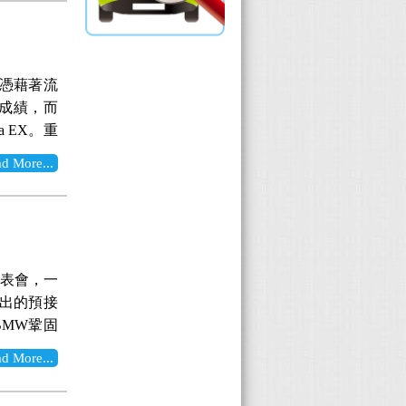
簡單介紹一
震撼彈。
讓民眾愛
方面，中
接單價80
個月前KIA
格全面調漲1
與排氣管
電混合動力的
級。首批有
方式與台灣
這款具有全
解，福特公
行駛54.6
a3 正式公
外型討喜，
迎立即前往
ondeo開
一，憑藉著流
ander有
、五門尊貴
環境下，
相關資料
，在2015
成績，而
lnader
塗色的「魂
d獨家取得
型，則已在新
a EX。重
4門尊榮型，
格上應具有
能動力新選
ntra的
成，新增5門
穩定系統、
More...
tang野馬
幅度的改
 5門 頂
主動式安全
滿滿的圍觀
的冷氣口上
5.9萬 4門
常高的知名
的紅色車
，增添了
 基本規格表
rd等大型
tang將
的最大亮
趣，歡迎來
下，目前引
花絮 活動
一口氣增加
a3相關資料
性、舒適性
的發表會，一
主題息息
為了該級
應啟動、
開出的預接
混合科技，而
SP車穩系
AC上坡起
BMW鞏固
神。 表演
全大補丸般
Soul：
看： 在一
中心思想以
這般的配
More...
ul作為指
urer的前
越的越野
又安全」、
而車頭的
是戶外活
的布幕上強
ntra問