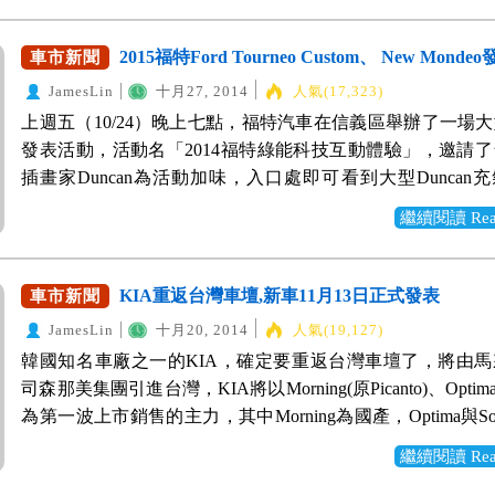
版的截然不同，並更加融入Hyundai的家族新風貌。 車
量軟性材質替代硬質塑料，配合高級皮椅，於車室內營造出
前官方持續釋出消息，但在價格上資訊卻是保密到家，據了
ix35全車系皆配備了LED整合式日行燈與定位燈，加強對向
質感的氛圍。與外觀一樣的全新設計的內裝，以駕駛人為導
四門車型價格有機會落在70萬以內。 Mazda 3-全新設計 原
2015福特Ford Tourneo Custom、 New Monde
車市新聞
度以提高安全性。 全車系的標配還有後視鏡方向燈，一樣
駛座與副駕駛座做出明顯區隔，讓駕駛更能專注於行車駕駛
Mazda 3引入家族全新設計語彙「KODO Design魂動」包
第一考量，加強提昇日常用車的主動安全性。 車尾最明顯
JamesLin
十月27, 2014
人氣(17,323)
空間一直是Outlander的強調重點，4WD頂級七人座尊榮型
水箱罩造型與車身線條，目前Mazda休旅車CX-5也是採用
於尾燈的新設計，LED導光條的燈組設計，除了看上去更
上週五（10/24）晚上七點，福特汽車在信義區舉辦了一場
的座位變化，全家出遊一樣寬敞舒適。 油耗表現 2015 Outla
的樣貌，更具動感與新世代的氣息。 全新設計的車頭，包
外，更重要的是能夠實質提昇尾燈亮度，強化行車安全性。
發表活動，活動名「2014福特綠能科技互動體驗」，邀請
了新一代的2.4升MIVEC引擎，能根據駕駛的使用情況，有
與水箱罩設計。 前低後踞的車型與線條，彷彿隨時要將滿
ix35全面配備17吋鋁框，而在柴油版部分，則升級為18吋鋁
插畫家Duncan為活動加味，入口處即可看到大型Duncan
啟閉幅度與時間，進而減少動力浪費，讓大型的休旅車能擁
過18吋鋁圈一釋而出，向前撲動。 後保區塊採黑色配置，
部分相較於外觀，顯得變動幅度比較小，基本上維持與前代
Ecosport車款，還未到七點，現場即湧現排隊人潮，可知有
油耗媲美的油耗表現，也使對於大空間與低油耗不再成為
往上提拉，車尾更顯輕盈且辨識度更高；雙出單尾管也為Mazd
繼續閱讀 Read 
裝配置。 與前代相同的四幅方向盤，音響控制為全車系標
常期待本次活動。而福特汽車也藉由此次活動公布發表新一
擇。 Mitsubishi三菱官方將於12/8進行正式發表，但完整
更多的運動氣息。 內裝部分目前展出為右駕版本，實際上
側的定速功能則為尊貴版以上標配。 安全配備 大幅提昇 
Ford Tourneo Custom ，共有兩個等級可供選擇：入門
配備表已經釋出(Mitsubishi官方規格配備表)，WeWanted
出入，目前可先參考整體配置。 WeWanted將內部照片左
點，相較於外觀的變動，更值得注意的在於主被動安全配
129.9萬，尊爵型選配後座空調系統售價134.9萬，頂級款
售價與安全配備差異性，請參考： 2014/12/09更新 昨天（12
KIA重返台灣車壇,新車11月13日正式發表
車市新聞
模擬在台灣上市的樣子，可供參考想像。 根據消息指出，Mazd
進，如同Elantra EX的安全性升級，ix35更能滿足SUV車
154.9萬。 Tourneo Custom-大氣空間 尊榮禮遇 本次活動
汽車舉辦了Outlander的正式發表會，六款車型的售價，除2
以2.0汽油動力先行推出，未來也不排除引進柴油引擎版本。 Ma
JamesLin
十月20, 2014
人氣(19,127)
乘車安全性的需求。ix35各車型安全配備之差異與上市後售
大軸距與大空間，主打國內個人與企業用戶的九人座選擇，
雅緻型價格維持不變以外，其他五款皆有一至兩萬的降幅，
DM 新馬3注重安全性，全車系標準配備六具SRS安全氣囊、
韓國知名車廠之一的KIA，確定要重返台灣車壇了，將由
示（本表格截自Hyundai官網）： 除入門的豪華型車款外，
企業、旅遊業者與租賃公司做使用。 在5,339mm的車身長
型與華貴型，售價調整為89.9萬與97.9萬，各有一萬元的降
穩定系統與HLA上坡起步輔助裝置。 DM上顯示以四門車
司森那美集團引進台灣，KIA將以Morning(原Picanto)、Optima
型與旗艦型均配備豐富的主動安全系統：ESP電子車身穩
大空間提供了絕佳的先決條件，並配合三排座椅的特殊機構
4WD的經典型與進階型也分別調降一萬，價格來到93.9萬與10
了解Mazda3將會同時推出四門與五門車型，各兩個規格，
為第一波上市銷售的主力，其中Morning為國產，Optima與S
HAC上坡起步輔助系統、DBC斜坡緩降輔助系統、ROP電
以衍生出30種座位安排，更加靈活運用車室空間。高階車
至於4WD七人座的尊榮型車款，採接單生產的方式，價格
規格及價格，原廠仍不願透漏消息。如WeWanted取得最新
進口模式，而之後也將會有另兩款Carnes與Sportage陸續
系統，配上完善的被動安全：6SRS（包含雙車側氣簾，汽
座獨立空調出風系統、深色玻璃與收捲遮陽簾，為商務載客
繼續閱讀 Read 
售價為116.9萬。 同場推出的還有Outlander PHEV 油
一時間公布，請鎖定WeWanted網站。 103/11/10，熱心網友捕
線，根據WeWanted資訊中心得到的消息指出，車款將在11月
備2SRS）、電子預縮式安全帶、主動式防護頭枕、3D環狀
質的乘坐體驗。 Mondeo-嶄新設計 節能動力 新的馬丁頭
款，也是Outlander中唯一進口的車型，車頭細節與汽油
3 五門實車照片。 2014/11/01更新 目前New Mazda 3 已