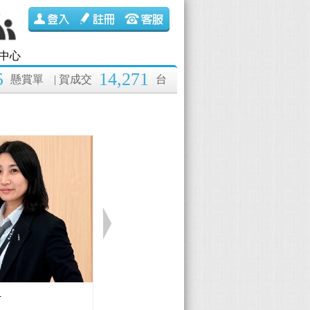
中心
5
14,271
懸賞單
| 賀成交
台
伊
Lexus 黃國彰