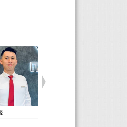
注的焦點，
駕車生活；且
靓車開場
14年款的
運動休旅車
盤系統讓汽
是一種商
最高評比，
鋁圈尺寸與
零組件共用
務休旅車-
更是火力全
燈具與投射
減低。 而
場，超大的
要搶攻市佔
多媒體系
，並引入新的
，接著上場
幅增加配件
部會有兩個
車的方便
及新改款的
萬→66.9
經上線：
，而BMW
stang野
一萬買百萬級
如下表： 如果
用機能的
頂尖性能
新上市，推
我們會立即
提到了外觀，
o油電混合
！
如您想購買
13公分的後
能式樣的
！
適性的同
調節能特
滿足車主載
，讓觀眾能
安全性，
也安排電音
吝於給予，六
眾上車體驗
主被動式安
常精緻，展
，足見安全性
an在這裡！
聲
Honda 廖志豪
接單時已經
緊密，實
銷方案：即
s 模型，