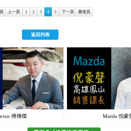
家族水箱隔柵也未缺席，車尾垂直c柱上的尾燈也是值得關
動，2 系列 Active Tourer皆能勝任，且完美演繹您的駕車
調它的個性化、操架樂趣以及動力表現。 兩部現正熱賣的
世以來，各項表現皆受到年輕族群以及資深車迷的喜愛，20
整部車外觀辨識度極高，加上略高的底盤，彷彿有類SUV
其前軀底盤與集團中的mini共用，而BMW所推的模組化底
後，由專業舞者扮演的空服員帶來一段舞蹈表演，引出的
頁
上一頁
1
2
3
4
5
下一頁
最後頁
Elantra更在美國市場IQS品質調查資料中，一舉奪下該級距
的形象呈現。 Soul車系共推出2款車型等級，外觀差異在於
柴油車款間的零件共用率達到40％，而相同燃料引擎間的
務、尊榮禮遇特性的氛圍。 接著出場的就是全新登場的商
顯見Hyundai原先對自身車款的要求之高，而改版後的EX
燈具部分，較高等級的震撼版採用18吋鋁圈，並使用LED
率更到了60％，這也意味著車主日後的保修成本可以大幅度
Tourneo Custom，也是今晚活動的主角，主打商務九人座市
開，以中級房車之姿升級百萬級配備，再再顯示了Hyundai
式照明。 內裝部分差異在於：智慧感應啟動、皮椅與觸控
在外觀上2 系列 Active Tourer保有BMW核心的設計精神
車身尺寸，令人驚豔。 新車款出現後，接著是現有的車型
返回列表
率的決心，而這無疑都將成為廣大車主的一大福音。 在大
統。 據我們蒐集到的資訊，目前KIA的展示中心初期在北
設計元素，以較高的車身線條，讓駕駛的視野以及乘客上下
的的是榮獲許多獎項的Fiesta與暢銷休旅車款Kuga。 以
的情況，Elantra EX售價小漲1萬，真的很有誠意。 經典款65.9
經銷據點，中部南部各一。 KIA官方網站已
性更能向上提昇，雙圓形頭燈的設計也大大的提高了識別度
Mondeo與動力性能更加強勁的Focus ST。 接著是All New Mu
萬 豪華款68.9萬→69.9萬 旗艦款73.9萬→74.9萬 全車系多
http://www.kia.com.tw/ 依WeWanted得到的資訊，接單價
也提供了豐富的車身外觀套件可供選購，讓消費者在滿足實
馬跑車，此車一出，現場觀眾的反應就開始激動起來，看來
安全配備，心動了嗎？趕緊來WeWanted購車詢價吧！ 配合
您對KIA車款有興趣，請密切關注WeWanted，有最新消息
同時，也能創造屬於自己2 系列 Active Tourer的風格。 
跑車的吸引力的確非同凡響！ 最後登場的是改款的Monde
出60萬/60期零利率輕鬆購車專案。 >>>立即前往購車詢價
呈現給您，敬請期待。 現在KIA已經可以開始預接單了，
就不能不談到2 系列 Active Tourer的內裝空間，可前後移動
款，福特汽車為了做出與汽油版的區別，特別在車側加上綠
KIA其下車款，歡迎前往購車詢價。 >>>立即前往購車詢價
座座椅，擁有28度的椅背傾角，讓後座乘客在享受乘車舒
貼紙，以供識別，投影背景也以綠意盎然的畫面為主，強
時，也能讓車主可以靈活運用高達1500公升的載物容積，
性。 最後表演活動結束後，新改款的車型在台上一字排開
品牌與實用性之間的完美平衡。 而高級車款所重視的車身
夠近距離接觸觀賞。 場外停放一部黃色的Mustang，現場
BMW並沒有因為2 系列 Active Tourer定為成入門車款而
DJ播放激昂的電子音樂，搭配Mustang引擎身浪，並讓民
具氣囊、DSC動態穩定控制、DTC動態牽引力控制等系統
Mustang的超凡魅力。 場外靜態互動展示區，也布置的非
全系統，也都列為2 系列 Active Tourer全車系的標準配備
出了EcoBoost引擎與TDCI柴油引擎，讓民眾參觀。 Dunc
Lexus 傅傳傑
Mazda 倪豪
與操作性在BMW車廠的核心思想是同等重要的。 雖然預
整個活動主題環繞著節能與創新的主題，活動內容也非常的
接獲200張以上的訂單，但是總代理汎德還是祭出了強力促
際體驗現場活動後還可以得到福特公司準備的精美小禮物Focu