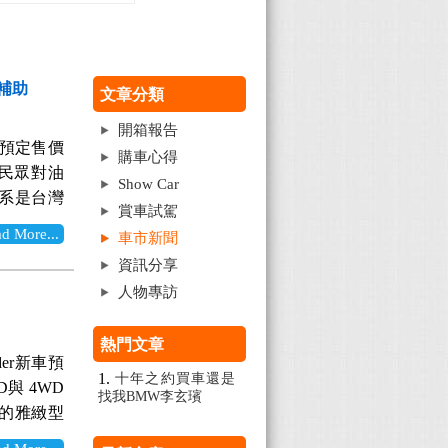
半補助
文章分類
開箱報告
，預定售價
購車心得
響民眾對油
Show Car
系是台灣
賞車試駕
兩款品牌超
More...
車市新聞
為此推出
資訊分享
必須符合以
人物專訪
 (2) 排
) 碳排放量
熱門文章
而是車商從
der新車預
 完稅價格
十年之約買車還是
D與 4WD
2) 進口關
找我BMW李玄璸
的雅緻型
3) 貨物稅
消費者做選
000CC以