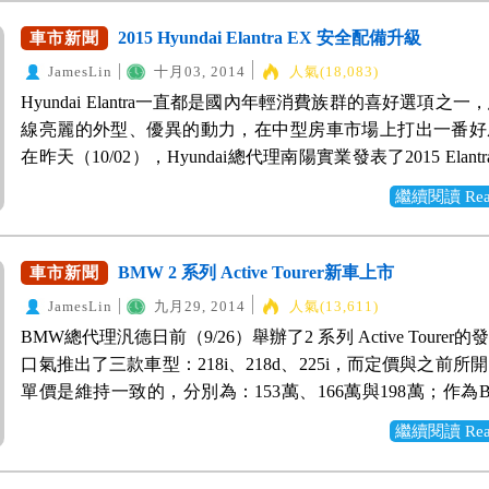
發表。這回KIA回歸可說是充分準備、勢在必行！讓我們
構，在安全意識越來越提昇的台灣車市，勢必又投下一顆
許多觀眾消費者青睞，紛紛上前合影，漂亮精緻的車頭線條
同，車色也推出異於汽油版的三款新色，以做出區隔；售價
單~ 4門的基本款接單價為75萬，頂級款85萬；5門的基本款
下首波上市的三款主力戰將： Morning(原Picanto)： 在多
2015/04/13 ix35因原物料價格上漲關係，自2015/04/13起價
2015 Hyundai Elantra EX 安全配備升級
車市新聞
不釋手細細撫摸，而汽油款與油電款的區別可從車尾的銘牌
華汽車公布Outlander PHEV油電版售價為199萬。因為油
萬，頂級款90萬。 採多退少不補原則，下訂後可更改等
公開的活動中，以Picanto為名展示的Morning，將以國產的
萬元，但原廠釋出誠意，提供1萬元配件選購金。 如您對
做出識別，其他方面設計則是完全相同。 根據WeWanted了
JamesLin
十月03, 2014
人氣(18,083)
關係，Outlander PHEV的油耗表現，依據歐盟標準，每公升可
1000台配額，可在明年農曆年前交車。 2014/12/26更新 Mazd
的車主們相逢，定位在小型都會用車的Morning小巧可愛，
新氣象以及及高安全性的國產SUV ix35有興趣，歡
司將會在今年度12月份開賣Mondeo EcoBoost版本，作為全新M
Hyundai Elantra一直都是國內年輕消費族群的喜好選項之
公里，到達了一個讓汽油車為之驚嘆的境界。 對2015 New Outl
告售價分別為：四門尊貴型77.9萬元、四門頂級型87.9萬元
非常適合在擁擠的城市道路中駕駛，在台灣這樣地狹人稠的
WeWanted購車詢價。 >>>立即前往購車詢價 >>>查看ix35
路先鋒，預接單價為128.8萬起；而Mondeo Hybrid油電混合型
線亮麗的外型、優異的動力，在中型房車市場上打出一番好
興趣？趕快來WeWanted購車詢價! >>>前往購車詢價 >>>查看Out
型78.9萬元以及五門頂級型88.9萬元，值得注意的是，特殊
相信會是準車主非常不錯的一個選擇。 以下為WeWante
年內會推出，Mondeo Plug-in Hybrid插電式油電混合動力
在昨天（10/02），Hyundai總代理南陽實業發表了2015 Elantr
相關資料
動紅」車色則需加價1萬元。 2015/08/13更新 Mazda3新增
Morning最新規格表，Morning基本款定價在50萬以下，價
一代Mondeo車系導入計畫，未來將提供消費者更多的節
點在於大幅提升主被動安全配備。 在本次發表中，並未針對Ela
定價75.9萬。 2016/03/09更新 2016年式Mazda3變更車系編
競爭力。 其中頂級款，配備了小車少見的ESC電子車身
繼續閱讀 Read 
擇。 Mustang-繼承傳統 從心出發 擁有五十年發展歷史的Mus
外觀做太多的變動，僅針對前保桿、鋁圈與尾燈配色做小
尊榮型，並取消原有的4門、5門尊貴型，完整車係編成如下：
HAC上坡起步輔助系統與VSM車身動態管理系統等完善的
跑車，本次活動也公開亮相最新車款。 從頭到尾周圍都是
變，而內裝則是在儀表中央導入OLED面板，並將中控台上
級型 88.9萬 5門 尊榮型 76.9萬 4門 頂級型 87.9萬 4門 尊榮型 7
配備。 Optima： 進口的大型房車，在歐美市場擁有非
人潮，人人都想與之合影留念，而舞台上所展的是代表性能
移，並增加了後座冷氣出風口，皮椅也用灰色縫線加以點綴
豪華型 69.9萬（接單生產） 詳細資訊請參考>>>Mazda 3
BMW 2 系列 Active Tourer新車上市
車市新聞
度，而年輕化的外觀非常討喜，想購買Camry、Teana或Acco
款，新設計的車身線條展現迷人的魅力。據WeWanted了解，Mus
一點細膩的質感。 而在視線看不到的地方，才是本次改版
據了解，接單數已近半數配額。如您也對新Mazda 3有興
房車的準車主，又多了一個嶄新的選擇。 Optima規格表如
JamesLin
九月29, 2014
人氣(13,611)
於明年第三季開始販售，屆時動力迷可不要錯過了。 活動
點，在國內對於安全性的注重越來越高的同時，Elantra EX
WeWanted發懸賞單！ >>>立即前往購車詢價 >>>查看Mazd
進單一車型進行販售。 因其大型房車的市場定位，在安全
BMW總代理汎德日前（9/26）舉辦了2 系列 Active Tourer
的主題與宗旨放在多元綠能科技，本次展示發表的車款也與
了多項安全性配備與科技，大幅超越了同等級車款標準，成
以及操控性方面的配備一應俱全：光感應啟閉燈具、智慧感
口氣推出了三款車型：218i、218d、225i，而定價與之前所
相關，包含TDCI柴油引擎、EcoBoost引擎與hybrid油電
距離的新標竿。其中旗艦款包完整擁有六顆SRS安全氣囊、E
定速、可變操控系統、多合一觸控、ESC電子車身穩定、H
單價是維持一致的，分別為：153萬、166萬與198萬；作為
同時活動中也藉由不同車款傳達福特本身不同面向的造車精
統、VSM整合式車身管理系統等，讓Elantra EX彷彿吞入安
步輔助、VSM車身穩定、TPMS胎壓偵測與六具SRS氣囊等。 
品牌入門市場的策略車款，到底有哪些優勢呢？讓我們來看
活動一開始，由福特柴油運動貨卡-Ranger打頭陣，它的
成為一部造型、性能與安全性兼具的全能型標竿房車，如此
繼續閱讀 Read 
標榜個性掀背小車的Soul，因日前天主教教宗訪韓時，指名So
向強調後驅屬性與操駕樂趣的BMW車廠中，2 系列 Active To
「堅持挑戰極限」為題，傳達出它的大扭力、高剛性以及優
備誠意，讓各大論壇車友無不讚聲連連「這太威了吧 又帥
定座駕而聲名大噪，方正的車身線條中，帶著不羈的性格，
驅設定算是一大突破，無論是都會購物通勤、家庭出遊或
與載貨能力。 接下來就是福特的當家戰將Focus，在活動
「雖然不喜歡韓國，但這車不推不行！」、「新神車！」 自Ela