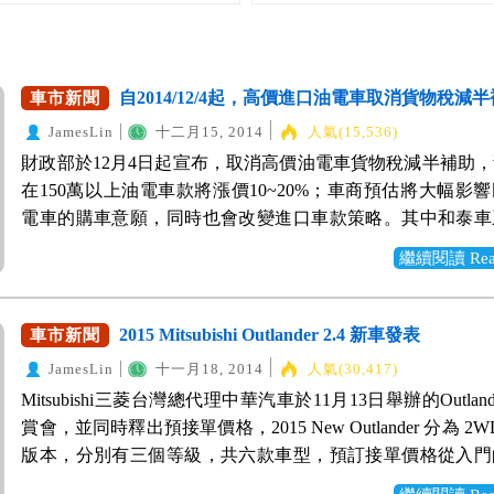
自2014/12/4起，高價進口油電車取消貨物稅減
車市新聞
JamesLin
十二月15, 2014
人氣(15,536)
財政部於12月4日起宣布，取消高價油電車貨物稅減半補助
在150萬以上油電車款將漲價10~20%；車商預估將大幅影
電車的購車意願，同時也會改變進口車款策略。其中和泰車
最大的油電車經銷商，旗下品牌括了Toyota及Lexus，目前
繼續閱讀 Read 
過七成都屬於油電車，也佔了目前市售的五成，Lexus
NX200T汽油車款作為因應對策。 依據財政部公告12/04起
下4種標準才享有貨物稅減免優惠 (1) 完稅價格在100萬元以下。
2015 Mitsubishi Outlander 2.4 新車發表
車市新聞
氣量在3000立方公分以下。 (3) 油耗值達每公升19公里。 (4
JamesLin
十一月18, 2014
人氣(30,417)
在每公里120公克以下。 其中完稅價格並非指預定售價，
Mitsubishi三菱台灣總代理中華汽車於11月13日舉辦的Outlan
國外產地購車時的成本，各項進口稅費之計算方式如下： (1)
賞會，並同時釋出預接單價格，2015 New Outlander 分為 2W
= 離岸價格(FOB)＋運費(FREIGHT)＋保險費(INSURANCE) (
版本，分別有三個等級，共六款車型，預訂接單價格從入門
稅= 完稅價格 × 進口稅率 (稅率17.5%，民國100年適用) *註1 (
81.9萬到七人座的尊榮型118.9萬，提供不同的配備等級供
= ( 完稅價格 ＋ 進口關稅 ) × 貨物稅率25%~30% (排氣量2,