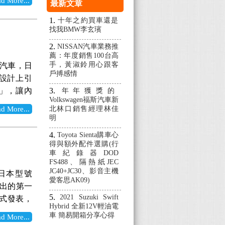
More...
最新文章
價，較上個
) 營業稅=
HEV油電
十年之約買車還是
條及第10
找我BMW李玄璸
前陣子各車
%) *註2
nder上加
NISSAN汽車業務推
惠，不受到
薦：年度銷售100台高
2WD 車
漲幅。 就
手，黃淑鈴用心跟客
現代汽車，日
BO電子煞
戶搏感情
仍有少量於
觀設計上引
ASC車身
方案影響，
.0」，讓內
年年獲獎的
急煞車警示
 >>>立
Volkswagen福斯汽車新
35也在既
貴型、進階
More...
北林口銷售經理林佳
1：
0柴油豪華
明
在行駛時能
。汽油車款
安全車距
Toyota Sienta購車心
ct.asp?
：88.9
得與額外配件選購(行
安全配備
物稅調整方案
Modern
車紀錄器DOD
來說是比
FS488、隔熱紙JEC
辨識度，並
型上，以一
JC40+JC30、影音主機
了日本型號
部分為外觀
愛客思AK09)
側的起伏
推出的第一
具部分也經
更能襯托出
2021 Suzuki Swift
式發表，
角為舊版的
Hybrid 全新12V輕油電
然而生，展
消費者的溝
車 簡易開箱分享心得
5的設計與舊
More...
內裝運用大
場調查。目