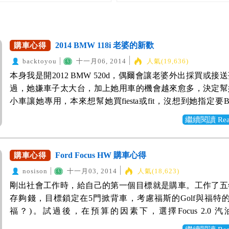
2014 BMW 118i 老婆的新歡
購車心得
backtoyou
十一月06, 2014
人氣(19,636)
本身我是開2012 BMW 520d，偶爾會讓老婆外出採買或接
過，她嫌車子太大台，加上她用車的機會越來愈多，決定幫
小車讓她專用，本來想幫她買fiesta或fit，沒想到她指定要
款，就當作送她的禮物嚕。 但是，我之前購車的業務離職
繼續閱讀 Read 
推薦覺得不錯的同事。聊起來不甚喜歡，且看我是車主，價
高，我可是有小做功課，當然跟她說掰掰。後來，就
WeWanted跟論壇找業務，一同比較。果然有比較有差，價
Ford Focus HW 購車心得
購車心得
錯。 下面跟大家分享老婆的新歡2014 BMW 118i
nosison
十一月03, 2014
人氣(18,623)
剛出社會工作時，給自己的第一個目標就是購車。工作了五
存夠錢，目標鎖定在5門掀背車，考慮福斯的Golf與福特的Fo
福？)。試過後，在預算的因素下，選擇Focus 2.0 
（HW），折價比較多。 購車地點選擇!? 由於工作的關