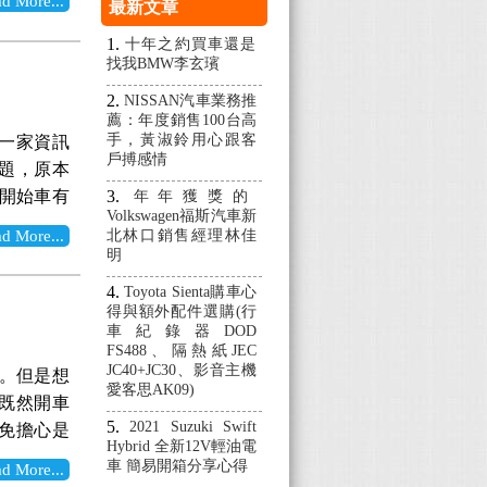
More...
最新文章
竹買比他
不理。所
十年之約買車還是
找我BMW李玄璸
，得知這
的業代買
NISSAN汽車業務推
薦：年度銷售100台高
>新竹往返
手，黃淑鈴用心跟客
一家資訊
人講福特車
戶搏感情
題，原本
保固。加
續開始車有
年年獲獎的
放心下定。
Volkswagen福斯汽車新
次工作上
勤體系難
More...
北林口銷售經理林佳
間也不太夠
明
系會持續
來就有幾個
奮，提早兩
Toyota Sienta購車心
西跑能省則
得與額外配件選購(行
先拍幾張
 4.貸款
車紀錄器DOD
us漂亮的
FS488、隔熱紙JEC
時候，心裡
尾翼也好
JC40+JC30、影音主機
想。但是想
ta Altis
愛客思AK09)
起家庭取向
既然開車
ubishi
，較少有
2021 Suzuki Swift
免擔心是
的樣子看久
Hybrid 全新12V輕油電
的操控鍵好
us，試乘
車 簡易開箱分享心得
配件很多，車
More...
的紅色彩
常載家人出