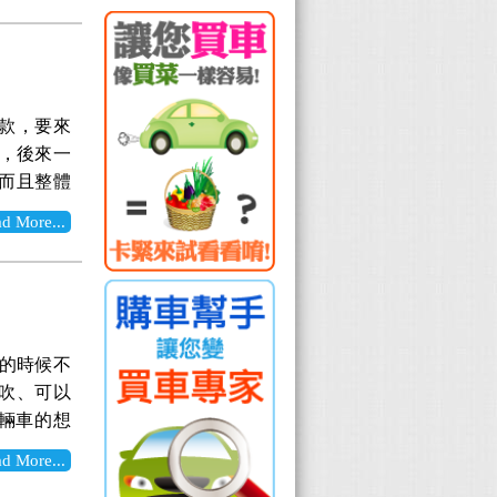
方便不錯，
的設計讓駕
說大幅增加
y：試駕起
隔熱紙選用
VSM系統
我的目標。
不容易被窺
我的購車目
bishi
，讓我用優
差不多，我
除此之外，
款，要來
統出來作
優，只是
V4，後來一
轉動輕重也
站，可以去
，而且整體
版下放，買
促銷車，價
A上了，也
不錯，但是
More...
讓我了解
買得更便
買車的困
能配合我
很好，價格
nted上
都說神單，
務買車，
方推出的
片吧，交車
要領牌了，
務本身也
 謝謝大
，我覺得雖
確，也讓我
雨的時候不
arch順
是不錯，
車上市公
吹、可以
（勞碌命
好看，也
的份上，最
一輛車的想
貼紙，防止
走走。車色
一輛車-
隔熱紙也已
More...
巧？那就
新生活。 網
會幫它小
也會非常