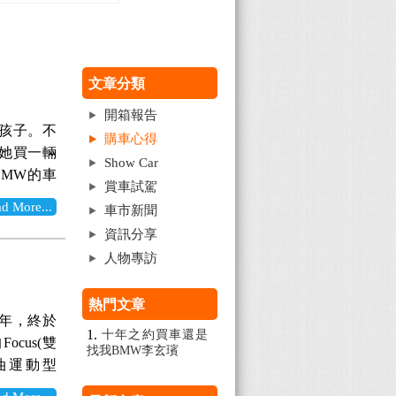
文章分類
開箱報告
送孩子。不
購車心得
她買一輛
Show Car
BMW的車
賞車試駕
了，就請他
More...
車市新聞
格開的偏
資訊分享
同時透過
人物專訪
格都開的不
熱門文章
年，終於
十年之約買車還是
cus(雙
找我BMW李玄璸
汽油運動型
係，長住新