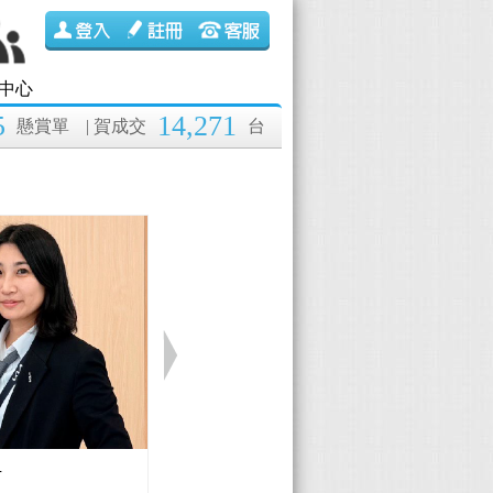
中心
5
14,271
懸賞單
| 賀成交
台
伊
Lexus 黃國彰