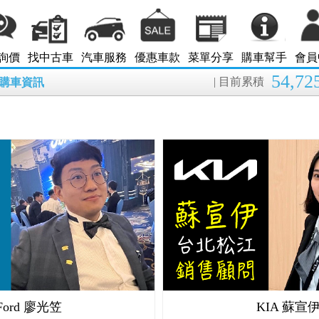
詢價
找中古車
汽車服務
優惠車款
菜單分享
購車幫手
會員
54,72
| 目前累積
8月購車資訊
Ford 廖光笠
KIA 蘇宣