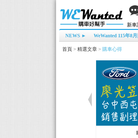
新車
NEWS ►
WeWanted 115年
首頁
>
精選文章
>
購車心得