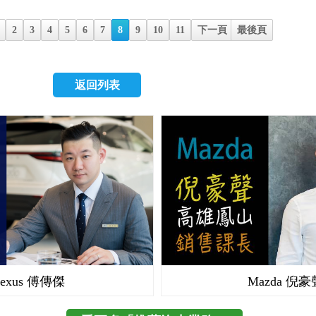
分享改裝完的遊記給大家，謝謝大家耐心賞文。
讓停車這檔事簡單起來，我沒有選購倒車CCD，一來是因
我家讓我試乘，也讓家人一起坐看看，大家都很滿意。 試
搭配影音五合一，二來因為對我來說倒車雷達就很夠用了。
就是討論價錢。他很乾脆，不用我開口就給我不錯的行情，
2
3
4
5
6
7
8
9
10
11
下一頁
最後頁
車頂遠眺台北市的景色。 這個車尾的幾道弧線與尾翼的搭
價。因此就給這位年輕人一個機會，跟他下訂了。原以為買
我好喜歡，很美。 後車廂的空間如同一開始所說的，真的
會拖很久，沒想到這麼順利，一週就搞定，是蠻棒的購車體
是我頂多放一些公事包或手提袋，已經足夠。 方向盤左邊
沒有時間一家家比較的話，來wewanted就對了，可以節省
返回列表
制與聲控的控制模組，我的手機放了很多音樂，透過藍芽與
時間，真的是購車好幫手。 就分享幾張停入車庫的照片好
方式，在我的車子裡，聽著我喜歡的音樂，儼然是我自己的
的不清楚就請見諒，謝謝。
是一點我覺得有些可惜的地方，因為1.0 EcoBoost有keyles
是卻在原本鑰匙孔的地方用了一個蓋子蓋起來，略顯粗糙，
已經有個漂亮的啟動鍵，這裡卻留一個補丁，令人覺得遺憾
一張人車合影，因為個性比較害羞的關係，就請虎頭代為露
先就喜歡Fiesta的外型，但是經過試駕以後，更欣賞她的內
具的特點，正好又在WeWanted網站上找到很實在的業務，
段美好的姻緣XD，呼應最一開始的起頭： "如果我有一輛車..
且是Fiesta 1.0 EcoBoost"
Lexus 傅傳傑
Mazda 倪豪