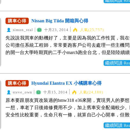
繼續閱讀 Read 
竹，在比價以及網路爬文的過程中，已得知同樣的車款在新
地貴，實際上去展間問價格，真的貴很多，加上業代也愛理
以，購車地點就轉向到雙北市去買。經過爬文與網友的推薦
Nissan Big Tiida 開箱與心得
購車心得
個網站。透過網站的服務來快速詢價，找到一位資歷不錯
simon_real
十月23, 2014
人氣(25,757)
車，價格給得相當漂亮，省下的錢，可以讓我坐高鐵(台北<-
先說說我買車的動機好了，主要是因為我的工作性質，我在
來回30趟)，真的很划算。 妥善率!? 在爬文時，常看到有
公司擔任系統工程師，常常要跑客戶公司去處理一些主機問
款妥善率稍差，老實說是有點擔心，因此，特別加買延長
的開一台大學時期買的二手小march跑全台北，但是陸陸續
上，近期在FSC上看到許多問題都有良好的處理方式，就
一些毛病，雖不致於到三天一小修五天一大修，可是碰過幾
我想或許是近期福特車越賣越好，在銷量衝高的情況下，後
繼續閱讀 Read 
急件結果march顧路的情況，而且有時候一些設備要載時空
免跟不上跟上成長，我願意給福特機會，期許他們的保養體
用，偶爾也要載客戶出去吃飯或是載家人出去玩。 這樣一
成長。 歡喜交車!!! 約定是今天中午交車，因為真的好興
條件了： 1.空間要大（載東西載人方便） 2.省油（東奔
Hyundai Elantra EX 小橘購車心得
購車心得
個小時到展間。一到展間才發現愛車還沒移到交車中心，就
省） 3.妥善率佳（有災情的車款，修得痛快的車款都不考慮）
在車庫裡的照片，是用手機拍的，大家將就看一下吧！ ↑Foc
steve_own
十月15, 2014
人氣(24,189)
優惠（頭款只有自備30萬） 依照這些條件，剛開始看車的
屁屁，尾燈往前延伸的線條好漂亮，還有在車頂伸出來的
原本要跟朋友買改裝過的bmw318 e36來開，實現男人的夢
面有幾個候選名單：Misubishi Colt Plus、Nissan Big Tiida、Toyo
美，這是四們轎車不會出現的動感與美感。 ↑後座空間比
一想，車老了日後維修費用不少，加上舊車安全配備較少。
跟Honda City。就開始展開我試車之旅。試乘後，的心得： Mits
的轎車來得小一些，但空間還算夠用。平常我多半自己開車
安全性比較重要，生命只有一條，就算自己小心開車，但難
Colt Plus：空間蠻大的，但是相對來講引擎聲偏大聲，實車
載客需求，所以影響不大。 ↑熱血的操駕介面，方向盤上
他人來撞你。因此把預算提高，轉看安全配備較齊全Ford Foc
了，就沒有那麼喜歡。 Nissan Big Tiida：強調大空間，
繼續閱讀 Read 
帥好方便。上面那球紅紅的就是下午交車的時候要綁在車頭
後覺得Focus不錯，只有後座空間有點小，考量到購車後會