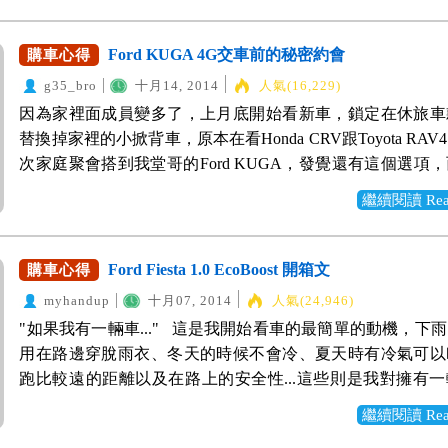
型也蠻好看的，飽滿的車尾感覺很穩妥。 Toyota Altis：各
帶，討個好彩頭。 ↑性能車的座椅就是不一樣，腰部兩側
去，正猶豫是否要下手。上個月聽到Elantra改款消息，據
雖然滿街跑，可見度高，但有點不想到處撞衫。 Honda Cit
駛在過彎的時候可以穩穩留在座位上，不會滑來滑去。 ↑
安全配備，想說等看看。這一等，多等出六顆氣囊、ESP、
Ford KUGA 4G交車前的秘密約會
購車心得
來還不錯，空間相較比較小。 最後，選定了Big Tiida做為
Vkool V15，從裡面看出去是清晰，而外面看進顏色很深，
等多項安全配備，讓我完全改變心意，鎖定Elantra EX作為
由於預算有限，需要找0利率方案，不用貼利息，問一問只有Mitsu
g35_bro
十月14, 2014
人氣(16,229)
視。 最後，感謝這位台北的業務跟WeWanted網站的幫忙
標。 去了營業所請業務安排試駕，開起來的感覺跟前一代
跟Nissan有這種方案，其他品牌要做0利率，折價就變少。
因為家裡面成員變多了，上月底開始看新車，鎖定在休旅車
惠的價格買入這輛車。
還特別選在沒車的路段，做一些急轉彎的動作，讓VSM系
因為要買便宜，網友給的建議是去找領牌績效車，價格比較
替換掉家裡的小掀背車，原本在看Honda CRV跟Toyota RA
動，還有試它的音控/速控方向盤，真的很方便，方向盤的
這種資訊不太好找。 Lucky，從一個客戶得知WeWanted網
次家庭聚會搭到我堂哥的Ford KUGA，發覺還有這個選項
可以調整，業務跟我說這是SentaFe上才有的技術，在旗艦
上面找看看是否有領牌績效車，我從列表找到一輛Big Tiida
品質也不輸那兩部日系休旅，於是我的目標就轉移到KUG
到賺到。 雖然這位業務把車子規格、性能、優點都介紹的
繼續閱讀 Read 
位蠻符合我的需求，趕快提出需求，客服請業務與我聯繫，
跟堂哥的業務做過接洽，但還是想要比較價格，看可不可以
覺得話不投機，又一直吹促我下訂，讓我陷入是否要跟他
細節跟價位。約出來詳談後，討論了配件與一些條件，剛好
宜一些；後來透過WeWanted再找到一位業務，服務態度也
境。後來跟朋友閒聊的時候，有位剛牽新車的朋友說他在WeWa
的預算。貸款30萬24期0利率，把菜單PO在網路上，大家
上真的便宜一些，但考量距離比較遠，還是跟堂哥介紹的業
Ford Fiesta 1.0 EcoBoost 開箱文
購車心得
面找到業務還不錯，叫我試試看。由於要比價，直接使用站
就趕快下訂了。 以上就是我購車的一些心得，接著看看照
想說一家人都跟他買，希望服務會更好一點。 因為明天就
快速詢價。恩，蠻有效率，當天就跟業務接洽上了。這位業
myhandup
十月07, 2014
人氣(24,946)
後一個多禮拜，跑去烘爐地拍的，手機拍的不好傾見諒囉。
業務特地約我到廠來看看，檢查確認所有外觀內裝是否ok
開Elantra，就拿他的車跟我說明，配件的選擇讓我更加明
"如果我有一輛車..." 這是我開始看車的最簡單的動機，下
家耐心看完，最後要感謝我的業務跟WeWanted網站，讓我的小m
然跑這一趟沒花多久時間，但是讓我感受到他的用心，的確
放心許多。雖然價格只比我問到的低一點，他解釋是因為新
用在路邊穿脫雨衣、冬天的時候不會冷、夏天時有冷氣可以
利退休，也讓我買到新車可以繼續開、繼續東奔西跑
而且看著這部日後即將住進我家車庫的新成員，覺得越看越
司給的空間實在不多，但是看在這麼投緣又是Elantra車主
跑比較遠的距離以及在路上的安全性...這些則是我對擁有
啊!!!）。
越來越期待交車的日子快點到來。 這是把手與車門的保護
後跟他下訂。 車子在這幾天交車，趁天氣不錯，帶它出去
像，而在上個月底，我讓想像成真了，我購入了人生中的第
在整理的時候弄傷烤漆。 免動手的車廂門與漂亮的車尾，
繼續閱讀 Read 
選擇主推的橘色，正好因為我的幸運色就是橘色，是不是很
Ford Fiesta 1.0 EcoBoost，成為了有車氏，開始一段行車
經貼上了，雖然目前看起來還是髒髒的，但是業務說交車時
叫他小橘好了！而且之後如果要做賽車紋白線，橘色底做起