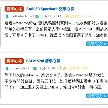
路上很多人在看車的時候常常會猶豫三選一、二選一評估個
美容，洗好澡後鐵定美到冒泡。 打開車門以後，一股比新
好看，不過在改裝前，先跟大家分享一下剛到手的樣子，順
但我好像對Fiesta 1.0 EcoBoost一見鍾情，不管是外型還
Audi A3 Sportback 交車心得
購車心得
味道撲面而來，塑膠保護套都還沒有拆掉。 後座的椅背也
跑。 (有些是在我家附近士商門口拍的，是我的前女友的
都完全符合我的需求，我不需要豐沛動力，如果要的話可以找F
的，座椅上的那包是海馬腳踏墊，目前車內的是原廠的踏墊
gadfatherisme
十月06, 2014
人氣(15,882)
新車就像新愛人一樣，希望他可以幫我追到下一個女朋友XD
油版；也不用車上的影音設備，不然可以買Altis；也不用
會幫我換上。 這車頂架，銀灰色車頂架與風擎藍的車身好
透過wewanted網站找到業務順利買到車，也收到網站的邀
內裝塑膠味稍重，只好趕快帶它出去透透氣。 這個後座冷
否則可以買Big Tiida，我需要的是實惠的價格、更高的安全
非常好看。 先介紹到這裡，交車後有時間再分享亮晶晶的
簡單的心得分享：之前從家人手中接過一台Audi A4，開起
讓更多人想搭我的車了，因為比較涼。 因為是旗艦版，所
的稅金、偶爾到山區休閒時足夠的爬坡動力，這些需求在F
照，到時候再閃亮登場分享給大家，謝謝賞文。
慣，可是車子老了(12年)，維護成本也跟著高了起來，遂有
準配備，偶爾開起來看看天空，看看樹。 這就是有音控與
1.0 EcoBoost上完全幫我實現了，至於其他的優點與心得，
自然還會想買四環品牌（Audi）。 因為之前都在外面的保
盤，大小適中，不過握把握起來有點滑手，需要一點時間適
故事吧。 這是在南港的山水綠生態公園拍的，天空有點陰
繼續閱讀 Read 
沒有認識Audi的業代，經過網友推薦找到wewanted網站，
板看起來很有科技感，倒車的時候還有輔助影像，比單純的
角度很美，我很喜歡掀背車，短短的屁股不拖泥帶水的線條
賞單，等了好幾天都沒有收到報價，只好使用快速詢價功能
用多了。 影音我是沒有配愛享樂，反正有AUX in也有USB
調性就這樣呈現出來了。 1.0的EcoBoost引擎加上渦輪，
的說明，幫我推薦一位Audi業代。問了業代才知道最近Aud
可以放，這個是蠻夠用的。 跟大家分享一下，這個角度的
BMW 520i 購車心得
購車心得
循跡性，山路彎道的過程中雖不若一些性能跑車一般行雲流
業務員在網站上報價，所以不趕報價，怕是公司派來的神秘
從車頭一路延伸到車尾的稜線。 車燈應該是Elantra帥起來
輕鬆寫意，我測試過幾次用比較高速去過一些急彎，車身會
greatstyle32
十月03, 2014
人氣(19,643)
車商的目的是怕業代破壞行情，並保持利潤；業代真可憐，
方吧，很有殺氣。 這個是改款的日行燈跟霧燈，但是我覺
很微妙的律動，卻在不偏離我預設的路線的情況下，流暢的
等了好久的BMW 520i終於交車了。謝謝wewanted幫了大忙
可憐。 原本想要買A4 Sedan基本款，但是在展間看到A3 Spor
合，但是有點保守，反正之後可能會改大包，就連同這個燈
我要做的就是抓穩方向盤，抵抗離心力，然後過彎，剩下
不少時間與金錢。因為工作忙，沒什麼時間去看車（下班時
身形吸引到我，空間也還OK，沒有差A4太多。遂請業代幫
好了！ 代表新世代的EX標誌！ 旗艦版的16吋輪框，
定。 煞車反應也是恰到好處，不會過重或是過輕，電子煞
門了），加上週末又要上EMBA，所以購車計畫一再拖延。
部車的試駕，最後挑選A3 Sportback。雖然業代給的價格比
刃，也有點像武士刀。 分享幾張在陽明山山路上拍的，山
系統知道現在該給多少力量，是要急煞還是減速，不會明明
的同事換新車，就小聊一下，經過他的介紹，讓我知道有這
一些神單來說，應該還有一點的空間，但是想到日後的服務
繼續閱讀 Read 
比較好，陽光很耀眼，照得車子閃閃發亮。 最後謝謝WeWan
速，車子卻產生點頭的頓挫感。 車身小的優勢就是停車方
他還熱心幫我發了需求單。網站客服跟我聯絡後，幫我介紹
他，就不用殺到底，畢竟他也要養家活口。附上在交車時候
找到這麼優的業務，我們還約下個月要一起跑北橫去宜蘭，
幾天最令我開心的就是我家地下室的停車格很小，但是Fiest
林姓業代給我做參考。他知道我忙，特別在週日晚上８點，
合照，也以此文來分享購車的喜悅。