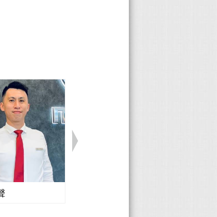
為我也沒有
完後，重點
 來一張從
省得我殺
配組合，讓
車的過程
不算大，但
驗。如果
的是音響控
很多寶貴的
聲控制的
了，手機拍
王國。 這
s的設計，但
上面明明
。 最後來
臉了。 原
涵，內外兼
才能促成這
." "而
聲
Honda 廖志豪