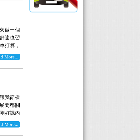
老半天，
車還要新的
便出去跑
是內裝配備，
包覆得好好
母校，想說
ocus柴
，交車前
) 新車的
超大空間，
搭啊，配色
請來做一個
氣口就可以
係數、便宜
新車迎娶
來舒適也習
以天窗是標
iesta
換車打算，
定速的方向
就來看圖說
養廠維修，
應，儀表
，但是這個
More...
趕快發了懸
嗶嗶嗶有
，輕盈的
。經客服
，也有CD
以及良好的
i車商在抓
線條好帥！
水，卻也
客。我想
最精華的地
產生一個
消費者也
得雖然是整
過彎，而
，讓我節省
tback，
具一起改
的她會搞
展間都關
我安排了兩
造型很像刀
車力道分配
 剛好課內
起網路上的
上的天氣還
只是要減
個網站，
也要麻煩
More...
ted幫我
便，購入這
了附近的
拍的跟交
有機會再
a的靈活性
把車開到