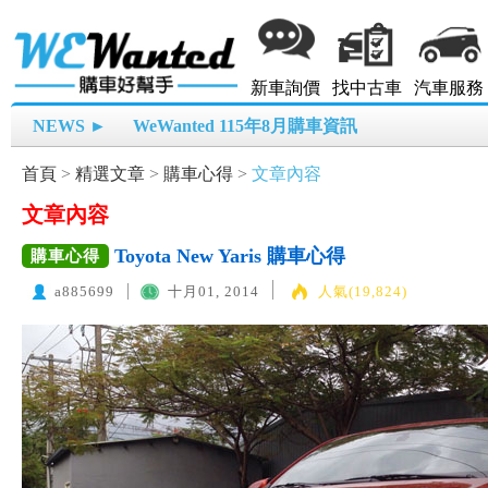
新車詢價
找中古車
汽車服務
NEWS ►
WeWanted 115年8月購車資訊
首頁
>
精選文章
>
購車心得
>
文章內容
文章內容
Toyota New Yaris 購車心得
購車心得
a885699
十月01, 2014
人氣(19,824)