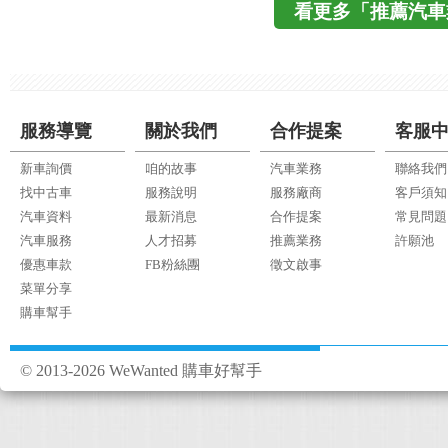
看更多「推薦汽車
服務導覽
關於我們
合作提案
客服
新車詢價
咱的故事
汽車業務
聯絡我們
找中古車
服務說明
服務廠商
客戶須知
汽車資料
最新消息
合作提案
常見問題
汽車服務
人才招募
推薦業務
許願池
優惠車款
FB粉絲團
徵文啟事
菜單分享
購車幫手
© 2013-2026 WeWanted 購車好幫手