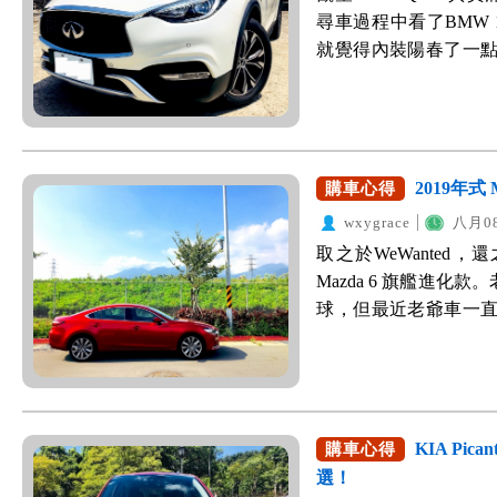
式頭燈專屬頭燈，大
汽車買車網，之前都
烈推薦，必定有其道理。
嗎？ 畢竟是日本原裝
版，老婆大人的手機剛
尋車過程中看了BMW 1系列
搭配上17吋鋁圈，整
價。最推的是專業客
助，很快的跟業務聯繫
品質當然比起國產車好上
做決定，真的要感謝We
就覺得內裝陽春了一
有微翹的小鴨尾行李
心的教我許多買車的眉眉
象就只是移動坦克、
擎＋變速箱＋高強度
客服人員主動聯繫，
到哪去。剛好在網路上做功
格的fu Smart T
現，消費者買車過程中
車禍畫面，對手都是凹
覺！而且加上業務甜甜的
質業務讓我比價，就
車款-QX30，共用底
打勾，才能啟用此功能)
上，反而是在其他因素(
傷。也因著這樣的關
手，超級熱心，客服
列清楚，要哪些配件
GLA雙生車。如果可
感應到，就會自動打
電話諮詢，來協助會員排
第一囉！ 經由業務介
車。 這個月相處下來的
到，當然業務也是很
保持許多豪華配備，而
搭配賽車座椅，駕駛
推薦汽車業代！果然不
來三點式安全帶是Vo
十速換檔)，透過一個La
上市，問了三位業務
的。個人本身沒有品
2019年式 
購車心得
撐性滿好的，在山區
-WeWanted購車好幫
幅減少車禍的傷亡。另
覺很快速，起步時是
WeWanted推薦的
要雙B不可。 這次下訂的
wxygrace
八月08
夠，長途開車比較不
多的安全科技輔助技術也
動，跟過往CVT起步
理了我很多疑慮，也
Q30熱賣款一樣，要等
還有Sport的字樣。 後座
取之於WeWanted，
也致力於打造舒適的車室環境
那樣直接快速的反應
他買，保險也給業務
力！幫我喬到，很快
起來的感覺不同，Sp
Mazda 6 旗艦進
頂級音響(下文會詳細
多維持在二千轉以下
方便，好的業務就是要支
如果你認真比較一下，你
膝部空間還滿寬敞舒
球，但最近老爺車一
當初會購買的原因： 1
你就會很明顯的感受到，
格合理，CP值高 2.座
要多看幾眼。常常等紅
點，但還是可以接受
一個都換新車，他心
殊車身設計，確保發
步車，而是一輛可以
感佳且支援Apple Ca
來一張，屁股挺翹的 
天，真的很需要！在台
車，自然對車輛安全
在國外都有經過安全
制得很好、轉向也不
有IEB 行人與物體偵
保桿，也與Q30黑色塑料
幅平底式方向盤，紅
不再有這麼多收入，
減鋼材，導致許多車禍
彎、出彎都可以很有信
ESC 8.具有AVM 
用直列4缸 2.0T 渦
觸感非常的舒服。左
與稅金上面。所以要
版實際撞擊測試，長
以舒適為主，但比起以前
明確 10.胎壓偵測可
慧定速系統、FEB自
定速。後方的換檔撥
選。原先從國產車看
KIA Pic
購車心得
疑。 另比較讓人驚奇
情況，碎震處理也都
警示、IPA主動停車.
候，手撥一下降檔，很
直到有次搭球友的便車-
選！
試實驗室」，只要有
平衡。 後來看到統
萬。 為什麼說「只」賣