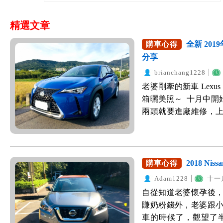
精選文章
全新 201
購車心得
分享
brianchang1228
老婆剛牽的新車 Lexu
箱曬美照～ ​十月中開
兩頭就要進廠維修，
老婆的心，就開始物
上Lexus CT20
也是一等一。後來看到
GA-C平台(Toyot
2018 Ni
購車心得
使用新款的引擎與新
Adam1228
十一月
也有水準，車格也放大
自從知道老婆懷孕後
正式售價也跟CT200
賺奶粉錢外，老婆跟
買UX200 菁英版
車的時候了，觀望了半年，