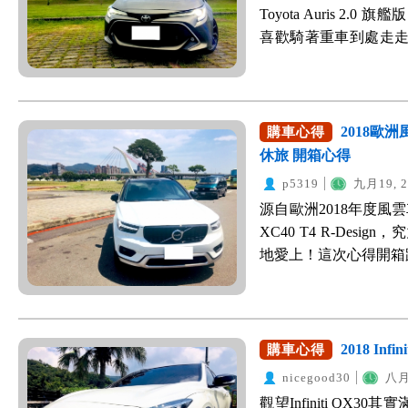
壓，正好解決心中的
下，變擋延後，動力
Toyota Auris 
廂空間還算滿大的，
又比預售價再降5萬，立馬下
用的。 Eco模式下
喜歡騎著重車到處走
其實不平整，因此原
90萬就可以買到20
不會有太大的差異感，
太快。直到最近好友
麗龍，也滿佔據空間
小小夢想！ 因為是
憾是沒有Keyless，但
直盯嚀該開車了，少騎
是小孩的東西，所以後
宰，有一陣子很認真
用插入鑰匙。 中控台有
工作七年存了一些錢
常市區與高速公路行駛
價格，弄的身心俱疲
次內裝設計全面簡化，
錢，女友(馬上要升格
速靈活，完全不會有
2018歐洲風
購車心得
WeWanted的購車
炫的！) 老婆很喜歡
力。 有些事情現在不
稍微踩深一點，一下
休旅 開箱心得
來覺得買車應該很簡
按鍵。下面有雙前座
小鋼砲來過過癮，等
上，高速行駛大概有17~1
樣，網路謠言不可信
p5319
九月19, 2
用到。 Romote T
脫手時，二手價不要太差
滿省油的。唯獨就是
定，反而讓我覺得很累
螢幕資訊 中央扶手前
源自歐洲2018年度風
妥善率高 (3)後勤保
承天嬋寺，路途有一
問到最後，價格反到
還滿方便的設計。 目
XC40 T4 R-De
也參考許多車款Mazda3、F
法，畢竟這是一顆省
配件算比較貴，不然就是
養感情中。老婆目前
地愛上！這次心得開箱
全性不佳的...會上課的
常行駛的時候都很安靜
秘訣後，讓我在短短3
好、隔音佳，車室內
BMW X1、Benz 
入選的就只有Mazda 3 
車頂，非常特別，開
或不懂車，記得一定要來W
適，又省油方便停車
還要選配一堆，才能
到展間試駕體驗，不得不
豫，不知道要不要加
題，先跟大家分享愛車美照：
目前沒有導航跟電動
不理的，讓人感覺很不
讓人很滿意，但就是
配內裝顏色確實是蠻搭
利有神的頭燈，有一
Drivesmart 6
＝＝“ 後來會看上Vo
2018 Inf
購車心得
說先看看，不確定要
橘色皮革，還有縫線觸
Super Elantra
不知道台北有沒有推薦的
看Volvo，畢竟現在
做自己的事情，這就是
nicegood30
八月
媒體車機，還滿好用的，
牌 Sport 取消了
購車好幫手，從一開始
因為我哥在進口車當
沒了。 反觀Toyota 
恆溫空調，按鈕滿大滿
觀望Infiniti Q