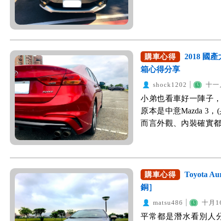
家族設計樣式，有個霸
串，看的車從國產的 HR-
一個F，還滿搶眼的～ 
定，直到最近上市的Nis
都很帥！ 恰到好處
格，CP值超高，毫無懸
計，更加年輕運動化
成交車，可以跟大家分
SUV來的小巧，非常
了CUV市場，從入門價
2018 國產大
購車心得
尾燈貫穿整個後車廂
機(具有Apple Car
箱心得分享
睛，有夠帥！ 全新的
版，又多了IEB自動煞
shock1202
十一月
讓車子開起來更加穩定
LED頭燈....最新
小弟也看車好一陣子
好看。 大鵬展翅，帶
很不錯，雙色外觀感
原本是中意Mazda 3
常使用，而且開口高度
點是在預算範圍內。
而言外觀、內裝確實
備用輪胎 一窺車室內
另一個就是開起來的動
2.0的稅金，雖然每
無可挑惕！ 三幅式方
後來試乘車完之後，所
多。到底為什麼還要用
有鍍鉻金屬作為裝飾，
HRV小)，但是我自己
下定決心。直到聽到現代 
儀表板，時速、轉數
遊，後座空間還滿寬敞
價相比，大幅價降30
車模式的時候，儀表板
Toyota
購車心得
組，那3D體感舒壓座
1馬力不用5千元就可以
式，整個都熱血起來
銅］
歡的！唯獨就是後座
馬力，我可以，加上先前看
棒，平均可以達到14-
matsu486
十月16
多四人坐而已。後座也有
1.6NA引擎太軟了，當時只
式。 儀表板右上方是行車模式
平常都是潛水看別人
椅。 後座有兩組US