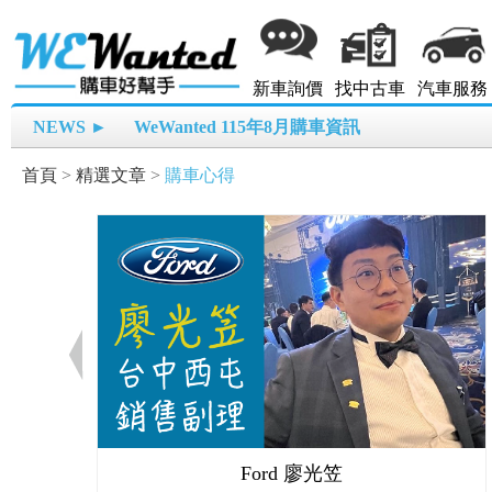
新車詢價
找中古車
汽車服務
NEWS ►
WeWanted 115年8月購車資訊
首頁
>
精選文章
>
購車心得
Ford 廖光笠