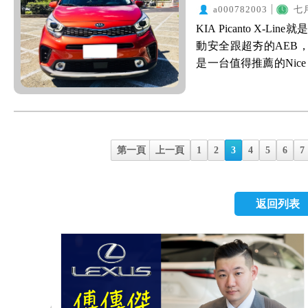
CarPlay，可以直接使
刻，因為不僅車型、車
且將場景搬回撞擊測試
a000782003
七月
底盤真的下了很多工
你看Benz的編制就會知道，
曲的恆溫空調。 目前
立馬去預約試乘，當初
麼樣的結果，並從中
KIA Picanto X
任Toyota社長-
&AWD 還有齊全的主被
中，目前油耗11.4K
Mazda 6，老爸完
可以打造出移動坦克！ Vo
動安全跟超夯的AEB，
Toyota集團內，看
(雖有2.0T引擎與AW
可以在漂亮一點。 整
金屬鍍鉻飾條與質感
動安全完整： Volv
是一台值得推薦的Nice
控性。 我自己最愛
的空缺 GLA 250 4
名的爛，馬路上四處
向盤、鞍座、儀表上
駛輔助配備表時，滿滿
就開始認真尋找家中的第
加分！真的超帥的！
QX30，光是這樣你
過多的彈跳感，就是
口車那種廉價的塑膠感
目了)，而且不分等級
主要是考量大空間、
麂皮的觸感也很棒！
本就是沿(ㄔㄠ)用(ㄒㄧ
相當的安靜。在彎道
包覆，並用大面積的黑色
駕駛輔助系統 PA2，
菜、接送小孩與市區
是我自己使用，調整
嗤都笑了，根本一樣啊
不至於側傾。 Elant
鈕、電子手煞車、AUTO
駛界的第二，我想沒有
打折扣，希望至少有6安+
多人在戰後座與行李箱
AMG性能車型的配置
隔音安靜度、外觀、
方向盤有真皮皮革包
就很常開車回南部老家
小型掀背車的評比，鎖定Fies
就是以前座使用者來設
第一頁
上一頁
1
2
3
4
5
6
7
都完全相同。 ↑方向
衡表現，真的是一台
透過上面的多功能按
小孩，趁機鬆口氣XD
力上與安全性上都很
有多大。真正要靠腰的
是有Infiniti自
右邊則為MRCC自動
塞車，這時候PA2就
掰掰。Swift跟In
的空間，卻塞了7吋的
統，7吋螢幕具有藍牙電
又中用！100分！ 加
PA2，開起來也不會像
少，還有6顆安全氣
的主機，一定會在第
度環景系統，也算是
返回列表
氣的老爸，可以透過
者很猛的減速，讓乘客
後，本來準備下訂Sw
特別是行人對我的車
心，因為有10具BOS
分鐘的時間，就會感
地加速、緩緩地減速
Picanto X-Line
陪我忍受日曬雨淋，可
級真皮皮革座椅、車內
常實用的配備！大推！
適感。這點老婆也很
囊與 44% AHSS
開車習慣會大腳，目前
級豪華內裝。 ↑內裝
版、8吋多媒體螢幕、
要開啟PA2功能，手
(ESC 車身穩定、VS
一點。
觸感都很好。 ↑相當實
了速限、導航與盲點)
了。 3)純淨健康車
定、FBC 煞車補償、H
聽音樂超爽der 操
有質感。此外當然還有
健康，特別現代人，
測以及LED第三煞車
2.0T的渦輪引擎，可以