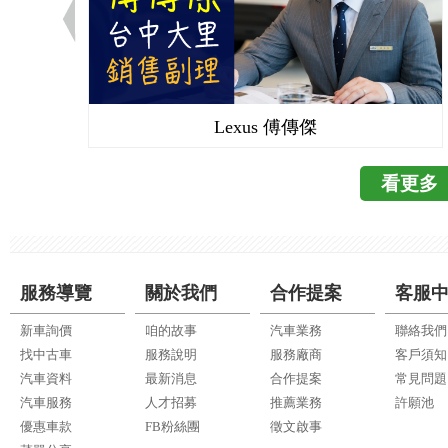
統、360度的全景環景
Volvo全車採用安
乘體驗！ Picanto 搭
雙離合器，整體加速非
等，一堆新安全輔助科
屬，通通都取得歐盟
有特別突出，但因為車
熱血一下。整體的駕
剛性輕量化的車體。
本完全打中新手爸
耗表現也還不錯。實
會有推頭的情形。買了
疑，讓老爸非常安心。
CleanZone 讓整
的車身，方向盤的指
常常四處去玩耍，真
行駛里程、油耗、保養
覺得很棒，平常停在
駕馭，老婆試開後也
Lexus 傅傳傑
以很直覺的操作，非常
揮發性氣體，此時只
超車時，會顯微吃力，
擁有超高顏值。尤其
的清淨功能。如此一
不會開小車出門，所
看更多
下，呈現出不同顏色的
淨空氣！又打中老爸的
是1.25升引擎剛好越過
根本就是工藝等級，
何一點新車味道，看來
的稅制啊...) 實
堅持的黑頭車，換成亮
來到北歐，下車像回
的配備與質感，出奇
樣式，看起來更為立體
統，做老爸的我，當然也
Keyless、鋁合金踏
形狀變得更為扁長銳利
位儀表板，整合了許
服務導覽
關於我們
合作提案
客服
幕與包覆性很好的皮
屬也同車頭設計，延伸
式，導航地圖也可以
央扶手、方向盤以及
新車詢價
咱的故事
汽車業務
聯絡我們
置，看起來也很帥氣！ 
中控台9吋多媒體大螢
鋼琴、金屬質感烤漆
找中古車
服務說明
服務廠商
客戶須知
21.7kgm扭力。雖
實體按鍵，讓內裝整
價車的廉價感。 整台
汽車資料
最新消息
合作提案
常見問題
操駕，不然作為退休
台的螢幕搞定，而且操
停，這大概也是目前
汽車服務
人才招募
推薦業務
許願池
不管是經過坑洞的響
中一項最讓我驚訝，就是車
備。只要是車速介於10
優惠車款
FB粉絲團
徵文啟事
好，車室內相當安靜
音響，真是超級享受
常市區還是國道高速