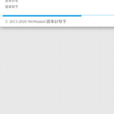
菜單分享
較長，但方向盤的指
架裡面，是透過車體
事故傷亡的機率。 至
購車幫手
實，面對台灣坑坑疤
起來滿舒服的，也很
優點： 1.安全配備給好
震與二次彈跳。這樣的
為挺直，也不可調整
好停車 缺點： 1.後
© 2013-2026 WeWanted 購車好幫手
Mazda 這幾年的
置杯空間，但業務說
卡 最後要感謝 WeWa
出頭來說，就有這樣
不像他牌那麼寬敞舒
得很棒，讓我買車省掉許
意，真的是非常超值的一
滿五人的機率實在很
WeWanted幫忙，
助我們進行比價，讓
麼容易，所以這點小缺
滿意的。得之於WeWan
網站，真的可以省下
我是選擇XC40 T4 R
的購車菜單： 2018/07
業，從中幫忙處理
有著190匹的大馬力與
件) 保險跟規費實報實
可以有豐沛的扭力輸
體大螢幕) 2.原廠倒
開車的習慣，就是順
器(整合至多媒體大螢幕) 4
一個人，身為爸爸要
三寶
要的就是安全。但雖如
力，非常輕易的就超過去
的愛，後續還有什麼