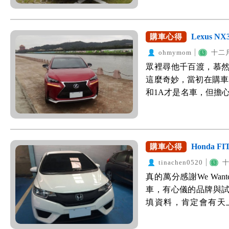
說他買某牌的車，三
性，高速行駛也能維
車根本修個痛快、越來越懂
覺；而車身小的關係
的，但是直到前陣子
Lexus N
購車心得
泥帶水；超越我對它的
作用的保護，車大傷
個很重要的因素在業務
ohmymom
十二月
親愛的家人，讓我驚
是怎樣，竟然到了展
眾裡尋他千百渡，慕
需要考慮到的是安全
有很多人要買」的感覺
這麼奇妙，當初在購車
碰到一次，就會是0或
可能是新人的關係，
和1A才是名車，但擔心
說乾脆買一部更安全的新車
他不久後就離職了...；
一開始挑訂好的車款是
款上市，其中4WD
要求要找資深且服務
因為上禮拜財政部取
ASC+TCL車身穩定
才知道他憑著誠懇的
我，因為新稅制的關係
提供。查了一下國外
很實惠。跟他買車，我
經思量，打算先退訂之時
Honda F
購車心得
Top Safety Pic
紅色燈籠襯托著紅色Sw
Sport版，不受貨
項： 看～真的很厲害
tinachen0520
十
並用我的紅色Swift祝W
格也很優惠，跟業代
與Outlander的人車
真的萬分感謝We Wa
馬就牽一台新車回家。
家大小了；有人說新款的
車，有心儀的品牌與
安符，也因為答應 We
得這樣憨厚的車頭表情
填資料，肯定會有天上
綿，沒有拍得很漂亮。 跟
代，到營業所才知道
Honda Fit，但有鑑
小台一點，車室內的配
駕，試駕的感受與大家分享
因中古行情也高真的