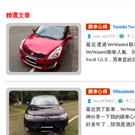
精選文章
Suzuki 
購車心得
rita_wu255
十二月
最近透過WeWant
WeWanted衝衝人氣
Swift GLX，買
事故，事主如果是機
己好一些，讓家人也比
定想買五門的掀背小車，看上
華版、Ford Fiesta 
Mitsubis
購車心得
為預算考量希望能在六十
lucy95662
十二月
個選項；至於Swif
最近買了新車，WeWa
與六顆安全氣囊是大
神分享一下我的購車心得：
囊則是令人心安的項目
好多年了，陪我度過
是日系廠牌，但是開
我在外顧路，除了定
一點，除了關門的聲