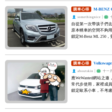
我跟它有很深的淵源。小
鬼頭逐漸長大及一家出
貴紫拍起來有點像尊
全家到處遊山玩水。
M-BENZ
購車心得
輛也都有幾乎符合我
艷麗，卻又與眾不同，話不
我記得聽到碰一聲，
辦法！要繳房貸、要
somethingnice
尾被H牌的車款親了一
個爸爸來負擔，在眾多
自從第一次帶孩子們
明瞭爸爸為什麼會買
2.0TDI柴油版，
原本轎車的空間不夠
換我當父親，當然一樣選
度感。 一開始原本屬意
鎖定M-Benz ML 
預計買XC60 D4
格真的很優惠，柴油版不
比價格，也找了幾個
再購買，等到這個月
近的油價雖然有下降的
不喜歡。有網友介紹可以
R-Desgin版本，
量最終決定直衝2.0
訴網站我的需求以後
XC60添加帥氣元素
Iphone拍的，畫質
不過讓我決定跟他買
Volkswa
購車心得
男人對車的熱血，遂把它列
被酒紅色Tiguan吸
避免了一個危機：他
接者透過WeWante
aboutskin
十一月1
家庭的和諧，已及好老
才發現車位太小，車
然年底買車，議價空間高
應WeWanted網站
角度拍都漂亮。 後視
駕，開回家比對停車位
R-Design： 後記，V
常代步使用，家裡成
是大大的提升。大部
正當失望之際，業務拿
心，偶爾還能小熱血一
鎖定歐系小車，不考
提早一部知道行車動向，
正稜角的造型很有個
湧出，搭配它跑車底
富，但是底盤設計與的
部分使用大量的紅色氣
寸剛剛好，看來就是它了
移，加速時有強烈貼
過了各世代的改版依
友關車門時力道可能
紹的業務好感度大大
不錯，坐過的親友都
找朋友認識的業務問
有顯示，這真的是一項
形價值，包含努力、