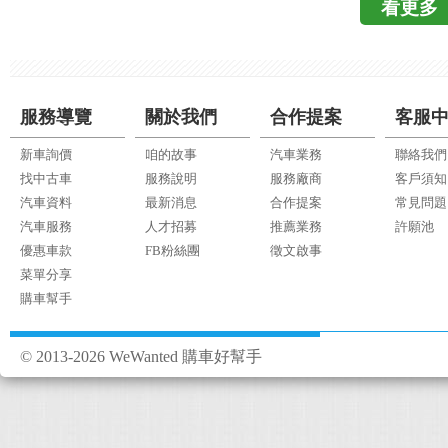
看更多
外，價格的部分，恕
優點。 4.後座空間
特殊優惠，怕破壞市
適，腿部空間很有餘
展，並提供更多服務
以後車廂空間很大，平
等廠商進駐提供服務
車身內部的小細節設
服務導覽
關於我們
合作提案
客服
裡，在GLK裡面完全
島置物區，都可看見B
新車詢價
咱的故事
汽車業務
聯絡我們
決定要買的車，中間還
找中古車
服務說明
服務廠商
客戶須知
裡面的感覺，真的很不
汽車資料
最新消息
合作提案
常見問題
開上路以後也越開越喜歡
汽車服務
人才招募
推薦業務
許願池
跟業務，讓我順利的買
優惠車款
FB粉絲團
徵文啟事
菜單分享
購車幫手
© 2013-2026 WeWanted 購車好幫手