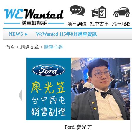
新車詢價
找中古車
汽車服務
NEWS ►
WeWanted 115年8月購車資訊
首頁
>
精選文章
>
購車心得
Ford 廖光笠