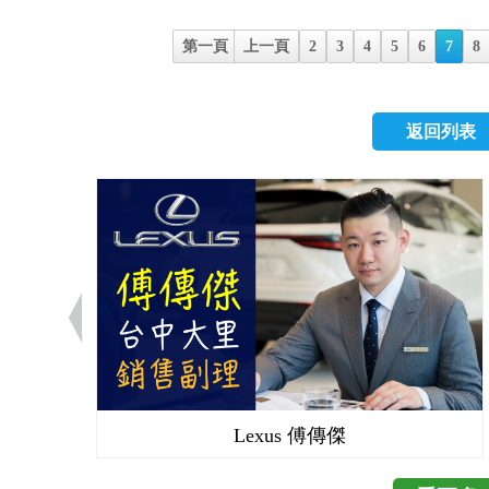
價，但也不想買貴，
速箱，男人對於排檔
ML 250後果可就
車，了解一下行情再
個帥氣的排檔桿，4Mot
第一頁
上一頁
2
3
4
5
6
7
8
很快的就完成了下訂
題都要請示主管，讓
不倒我的Tiguan。
因為我沒有特別選購
好另尋他法。 同事知道
車色也有現車，十幾
他就是在上面找到不
返回列表
較忙，這幾天趁著天
較總是好的。隔天上
順便拍了一些照片與
的需求，幫我找價格
有一點水痕傷了大家的
勞煩克服安排。當天
拜的心得： 1.以往
了解行情，邀約碰面
常，開了柴油車以後
的給了一個優惠的金額，
拖泥帶水的調性，不
主動積極卻不給客戶
的瞬間加速，GLK 
業界也待了蠻長的時
但台灣的公路短又窄
乾脆，我也不拖拉，談
表現更加實用。 2.外
購車從一開始的不順
車時代的方正霸氣，
輕人買車的新方法，
的復古元素，搭配車內
WeWanted提供這
Lexus 傅傳傑
在復古風格與內在科技
來想說是不是跟業務
一般的休旅車小一點
法給我優惠價格。WeW
比較方便，卻又保有