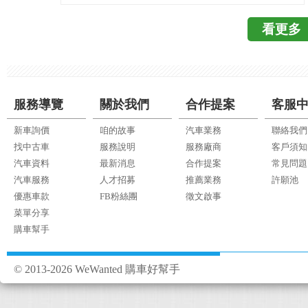
影片作為提告證據，到
良) 、 A(Acceptabl
偵測器，是直接透過
語：Electronic St
5：公共事件紀錄及協助 (來源
及格) 。各項目皆高
看更多
與溫度，可以得到準
用ESP的名稱；雖然
v=167RjJlKVV
項： TSP(Top Saf
探討重點。依安裝方式
主要目的都是在減少
前的氣爆事件，也被
受測車輛必須在上述第
安裝於原本的氣嘴上
產生的意外事故。 近
單位進行調查使用，
枕測試中，獲得G(優良
嘴蓋即可自行裝上，
於以下： 1.EBD電子煞
生事故，也可提供資訊
G(優良)或A(可接受)
分廠商有附加防盜螺
Distribution) 2.BA
服務導覽
關於我們
合作提案
客服
的好處多多，早以成為
(Top Safety Pic
在器嘴上的偵測器重
控制式防鎖定煞車系統(Electro
乎百分百安裝)，也難怪
的條件以外，還要評
新車詢價
咱的故事
汽車業務
聯絡我們
裂。 ↑胎
防滑控制系統(Traction
茅，幾乎可大膽預言
預防測試」中獲得Bas
找中古車
服務說明
服務廠商
客戶須知
http://24h.pchome.
其他的控制系統協同
查指出，台灣750萬
Superior(卓越)
汽車資料
最新消息
合作提案
常見問題
體安裝示意。(來源：http:
統，而是一個整合系統
點低。目前行車紀錄
IIHS撞擊測試更加重
汽車服務
人才招募
推薦業務
許願池
A900536BO) 
否搭載ESC遇到突發
時動輒萬元起跳已親
評選標準中呢？我們先
優惠車款
FB粉絲團
徵文啟事
氣嘴，優點是隱蔽性
起來只是想超車，但因
此，WeWanted強
車輛緊急停車，前方
菜單分享
裝，且偵測器本體較
成車輛失控；而銀色
紀錄器，來保障您的行
購車幫手
應的速度停下車輛，避免
專業技術人員操作。 ↑胎
車，但是一樣無ESC
錄器呢？WeWant
Emergency brakin
shield.com.tw/
旋轉了。 (出處：https://w
**WeWanted提
謂的「前方撞擊預警
© 2013-2026 WeWanted 購車好幫手
http://www.w-shiel
片二、影片中一開始
的眉角 胎壓偵測器(TP
成，透過攝影機或是
及整合型，LED型
然橫過路面，甩向左
全趨勢與國內高安全性
內的儀表板或是抬頭
近，好處是直接安裝