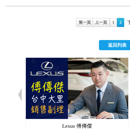
部分機種還能透過GP
下三種： (1)100%正
或是不足都會發出警
ESC；而台灣終於在今
公堂時更能站得住腳，
Overlap Test) (3)25
的數值。胎壓偵測器
標準配備，到底ESC
與提供證據 (來源：https://
Test) 最早由美國國家公路
將訊號傳遞至車內的接
系統（Electronic St
並未發生碰撞，而是拍
第一頁
上一頁
1
2
Safety Adminis
作原理示意圖。 安裝T
統。能提升車輛的安全
超速、貨車超載...
面衝撞撞擊牆，評估受
ABS、ESC或安全
行監控與偵測，判斷
便是由目擊車輛的行
1995年1月開始實施
TPMS則是在事前出
失控狀態時，介入控
證據，協助警方調查車
返回列表
速度撞擊車頭偏駕駛側約
生。 2.延長輪胎使
避免發生失控。 附
https://www.youtu
試更能有效評估車體結構
值10%，輪胎壽命會減
從(圖左)可以看到，
因此假車禍的案例層
64km/hr進行測試，
壽命。 3.減少燃油
後輪煞車，讓車頭受
要嘛賠錢了事，要嘛
固定障礙物，並以靠駕
昇輪胎消耗；而胎壓不
(圖右)轉向過度之前
有行車紀錄器，除了
更能反應真實行車時的撞
會上升10%，因此使
旋，讓車頭相對向外
集團可笑的行徑，這樣
目，多數現行車款多
護荷包。 4.避免車
始偏離方向盤所指的方
遇不理性駕駛行為之自保 (來源
(100%、40%)的
響懸吊系統與煞車系
行減速。 各家車廠針
v=qUGXRvz-FK
能順利過關，而25%
害。 TPMS的類型
士Mercedes-Benz：ESP
被誤解無不禮貌的嗆
小面積上，因此撞擊區
並非直接偵測胎壓數
(Dynamic Stability Con
車叫囂、拿出武器作
是其他引擎零件皆有可
轉速與其他輪胎的轉
木Suzuki：VSC (Veh
行車紀錄器除了記下
加入了25%正面偏位
於間接式是使用相對
ESP (Electronic
被害人的聲音都能完
Lexus 傅傳傑
全測試。 測試成績 II
皆胎壓不足，間接式
（Bosch）於199