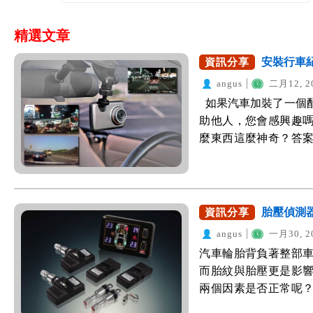
精選文章
安裝行車
資訊分享
angus
二月12, 2
如果汽車加裝了一個
助他人，您會感興趣
麼東西這麼神奇？答
標準配備，由於其用途
配件之一，因此，WeW
更多車主能加購、安
他人。先來看以下一則新聞： (
胎壓偵測器
資訊分享
v=_XKJBr3JrH
angus
一月30, 2
擊車輛完整錄下當時
汽車輪胎背負著整部
汽車駕駛既超速又貪
而胎紋與胎壓更是影
駛肇事後辯稱並未闖
兩個因素是否正常呢
據，除能依此將肇事
損，但胎壓卻無法第
什麼是行車紀錄器？ 