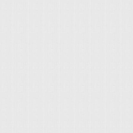
高級房車，看樣子應該
定系統 汽車安全配備
時做出反應的話，便
顯示的產品，以減少空
車車主輕點一下
動力輸出，以避免碰撞
示，優點為不佔用中
https://www.youtu
預警系統」有不同的命名
車速資訊同步整合至
到，搭載ESC的車輛
(Collision Warnin
人員協助。整合型則
忽略的系統，卻能在
Subaru速霸路：EyeSig
輛的中控螢幕、儀表
卻要等到2018年才會
Support)智慧行都市煞車系統
缺點則是費用較高。 
府機關能提早讓法規上
Mitigation）主動式智
內式還是胎外式的比較好
品牌支持者能有更安全
Brake 了解前方
較推薦胎內式的胎壓
聽進消費者的心聲，
會發生什麼事情？最近
且置於胎內，體積較
看，確實帶動車商業
死2傷 闖紅燈逃逸遭
五年左右，即便較胎
WeWanted研究，
預警系統」，在接近
惠，初次安裝連同輪
內車款整理出「汽車
免憾事發生。古有云
單獨安裝胎內式胎壓
訊」（原著引用自phi
於「預警」兩個字，與
選擇安裝胎外式胎壓偵測
明ESC做動原理： （來源：
的徵兆時，由科技介
高公局)，高速公路上
v=B1Ae3pcI69w） （
乘客的安全，各家車
壓過高、胎壓不足等原
v=9wRm76LFUg0）
自家車款的安全性。 入
100%，爆胎已成為目
車款共有71輛，以下提
建議車主，為愛車加裝
整名單連結）： 由上
問度最高的胎壓偵測