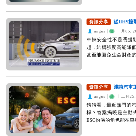
有可能引發爆胎的危
車輛，一開始也並非
此，政府在103年底
油門、引擎等資訊，
胎紋不足至少罰3000
從IIH
資訊分享
查詢。 時至今日行
果日報)。 接
影像並儲存影樣檔案
angus
一月05, 2
https://www.youtu
節，此時行車紀錄器
車輛安全性不是憑幾
輪胎的毛細孔慢慢滲
面，協助判斷責任歸
起，結構強度高能降
時，往往已經低於標
為何要裝行車紀錄器？
甚至能避免生命財產的
胎壓的情況下就上路，
無聊，其實最主要的
最新公布的測試報告
就能即時得知胎壓狀況
「有圖有真相」，行
WeWanted特別整理
年11月起強制規定新車
片，這對於真相的還
售之高入榜，提供給將安
的懸賞單發現，胎壓
點，行車紀錄器有以下
IIHS是美國高速公路安全保險協
淺談汽車
資訊分享
TPMS？ 胎壓偵測系統(TPMS
證 (來源：https://www.
Safety)的簡稱，
義就是輪胎壓力檢測系
angus
十二月25, 
是行車紀錄器主要功
部位於維吉尼亞州，
上，後陸續導入卡車
猜猜看，最近熱門的
責，或被冠上一條「
車保險參考，測試標
胎壓偵測器，因此能
桿？答案揭曉是主動式
錯，而是前車急煞、
費者選購車輛安全性的
推出了原廠的胎壓偵
ESC扮演的角色能在
速行駛、筆直於車道
擊測試內容項目相當
坊間也有許多胎壓偵
款能大幅降低事故傷亡
很倒楣，若有行車紀
擊測試」中的「正面
壓偵測器。 TPMS
車款必須要搭載ESC