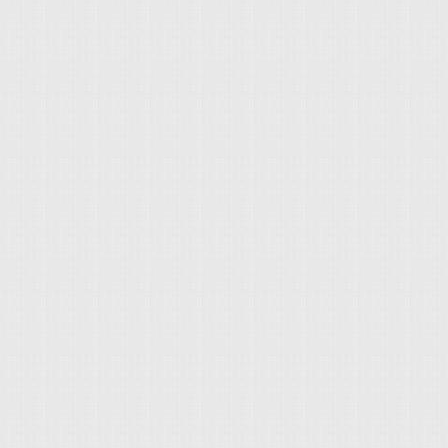
車款，必須符合以下條件
廠生產 3.必須配置:正面撞擊
條件的車款包含： Volvo
Mazda3 Infiniti：Q5
另外提醒讀者特別注
於法規不同或成本策
所差異，且比較可惜
統」的配置，以致在
該類車款： Subaru：Le
Lexus：CT200h、RC、N
Mercedes-Benz：E-
求，除了駕駛樂趣、
的購車首要條件，從12
與現代Elantra 
級競爭對手更為完整的
因此倍受準車主的青睞 
站在消費者立場，不
在更安全的環境下駕駛