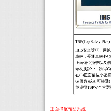
TSP(Top Safety Pick)
IIHS安全獎項，用
車輛，受測車輛必須在
正面偏位撞擊以及
頭枕測試中，獲得G
在(3)正面偏位小區
G(優良)或A(可接
並獲得TSP安全首
正面撞擊預防系統