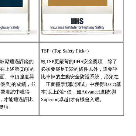
TSP+(Top Safety Pick+)
以鼓勵通過評鑑的
較TSP更嚴苛的IIHS安全獎項，除了
上述第(2)項的
必須要滿足TSP的條件以外，還要評
側面、車頂強度與
比車輛的主動安全防護系統，必須在
(優良)的成績，並
「正面撞擊預防測試」中獲得Basic(基
撞擊測試中獲得
本)以上的評價，如Advance(進階)與
受)，才能通過評比
Superior(卓越)才有機會入選。
選獎項。