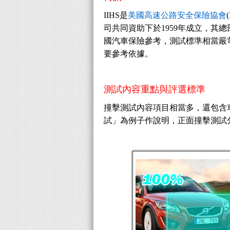
IIHS是
美國高速公路安全保險協會
司共同資助下於1959年成立，其
國汽車保險參考，測試標準相當嚴
要參考依據。
測試內容重點與評選標準
撞擊測試內容項目相當多，還包含
試」為例子作說明，正面撞擊測試