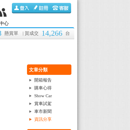
中心
8
14,266
懸賞單
| 賀成交
台
文章分類
開箱報告
購車心得
Show Car
賞車試駕
車市新聞
資訊分享