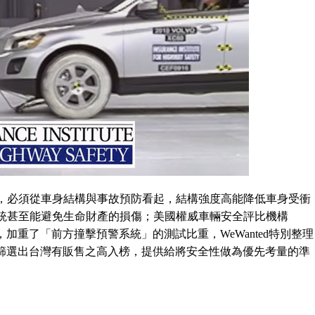
，必須從車身結構與事故預防看起，結構強度高能降低車身受衝
統甚至能避免生命財產的損傷；美國權威車輛安全評比機構
，加重了「前方撞擊預警系統」的測試比重，WeWanted特別整理
果，並篩選出台灣有販售之高入榜，提供給將安全性做為優先考量的準