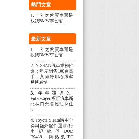
熱門文章
十年之約買車還是
找我BMW李玄璸
最新文章
十年之約買車還是
找我BMW李玄璸
NISSAN汽車業務推
薦：年度銷售100台高
手，黃淑鈴用心跟客
戶搏感情
年年獲獎的
Volkswagen福斯汽車新
北林口銷售經理林佳
明
Toyota Sienta購車心
得與額外配件選購(行
車紀錄器DOD
FS488、隔熱紙JEC