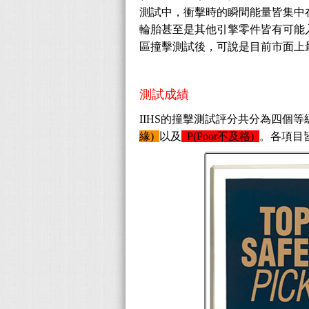
測試中，衝擊時的瞬間能量皆集中
輪胎甚至是其他引擎零件皆有可能入
區撞擊測試後，可說是目前市面上
測試成績
IIHS的撞擊測試評分共分為四個等
緣)
以及
P(Poor不及格)
。各項目