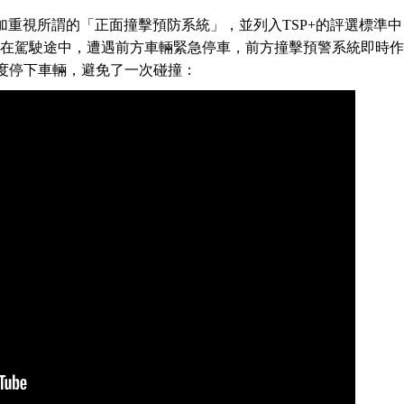
試更加重視所謂的「正面撞擊預防系統」，並列入TSP+的評選標準中
車主在駕駛途中，遭遇前方車輛緊急停車，前方撞擊預警系統即時作
度停下車輛，避免了一次碰撞：