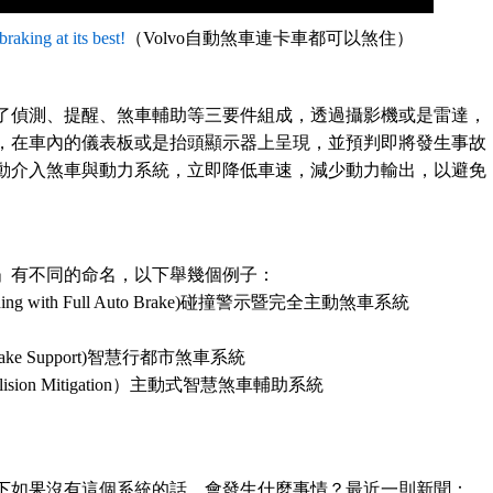
aking at its best!
（Volvo自動煞車連卡車都可以煞住）
了偵測、提醒、煞車輔助等三要件組成，透過攝影機或是雷達，
，在車內的儀表板或是抬頭顯示器上呈現，並預判即將發生事故
動介入煞車與動力系統，立即降低車速，減少動力輸出，以避免
」有不同的命名，以下舉幾個例子：
arning with Full Auto Brake)碰撞警示暨完全主動煞車系統
 Brake Support)智慧行都市煞車系統
ollision Mitigation）主動式智慧煞車輔助系統
下如果沒有這個系統的話，會發生什麼事情？最近一則新聞：