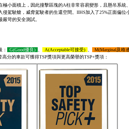
在極小面積上，因此撞擊區塊的A柱非常容易變形，且懸吊系統
侵駕駛艙，威脅駕駛者的生還空間。IIHS加入了25%正面偏位
最嚴苛的安全測試。
級：
G(Good優良)
、
A(Acceptable可接受)
、
M(Marginal及格
皆高分的車款可獲得TSP獎項與更高榮譽的TSP+獎項：