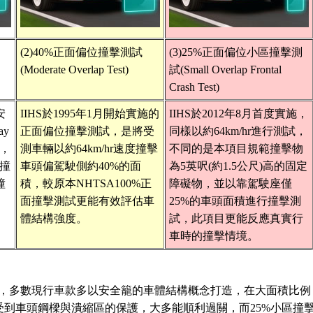
(2)40%正面偏位撞擊測試
(3)25%正面偏位小區撞擊測
(Moderate Overlap Test)
試(Small Overlap Frontal
Crash Test)
安
IIHS於1995年1月開始實施的
IIHS於2012年8月首度實施，
ay
正面偏位撞擊測試，是將受
同樣以約64km/hr進行測試，
on，
測車輛以約64km/hr速度撞擊
不同的是本項目規範撞擊物
的撞
車頭偏駕駛側約40%的面
為5英呎(約1.5公尺)高的固定
撞
積，較原本NHTSA100%正
障礙物，並以靠駕駛座僅
面撞擊測試更能有效評估車
25%的車頭面積進行撞擊測
。
體結構強度。
試，此項目更能反應真實行
車時的撞擊情境。
測試項目，多數現行車款多以安全籠的車體結構概念打造，在大面積比例
因為受到車頭鋼樑與潰縮區的保護，大多能順利過關，而25%小區撞