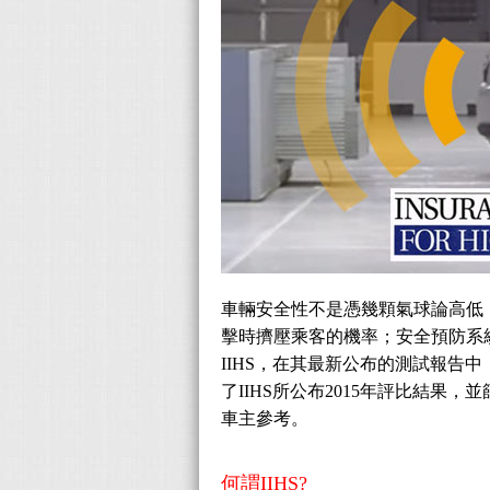
車輛安全性不是憑幾顆氣球論高低
擊時擠壓乘客的機率；安全預防系
IIHS，在其最新公布的測試報告中
了IIHS所公布2015年評比結
車主參考。
何謂IIHS?