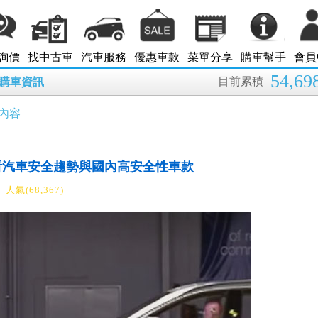
詢價
找中古車
汽車服務
優惠車款
菜單分享
購車幫手
會員
54,69
| 目前累積
8月購車資訊
內容
來看汽車安全趨勢與國內高安全性車款
人氣(68,367)