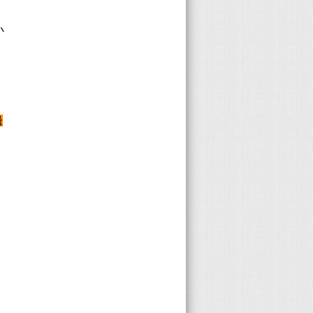
、
小
邊