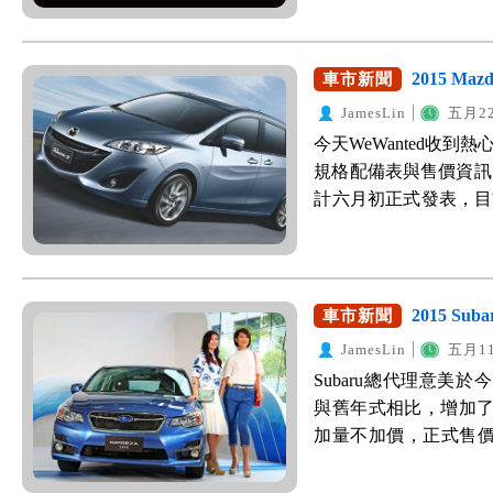
Dream 地球夢節能
及34.67kg-m扭力，油
期台灣本田的銷售模
以家庭為主的休旅車
眾驚喜。 重點特色： H
2015 M
車市新聞
柴油MPV，相信能為KI
進口車款，用日本組
油版的車色與Caren
JamesLin
五月22
與操控性擄獲準消費
與金屬灰五色可供選擇
今天WeWanted收到熱
Odyssey在台灣的
Carens柴油版上出
規格配備表與售價資訊
1.完整主被動安全配
汽油版的配備維持現
計六月初正式發表，目前
要顧及到後座家人的
應該也會將6顆安全氣
型(75.9萬)、Mazda5
配備上，這次台灣本田引
起亞汽車聽到了消費者
萬)。 以下是最新的
統、 Motion Ada
囊列為科技版以上的
WeWanted對照規
統、BOS煞車優先系
而WeWanted認為K
研判外觀上並無變動
2015 Su
車市新聞
慧型緊急煞車系統、C
空間及較優的保固條件，非常
與變速箱，主要與舊款M
在高階的APEX版本中
JamesLin
五月11
有影響外，甚至可影響
本在三月份Mazda
警顯示輔助系統、主動
Subaru總代理意美於今
創造佳績。 2015/08
變動，如今從規格配
燈、ACL主動輔助轉向
與舊年式相比，增加
表前提供一百台的優惠接
改版的亮點是將車價
車系皆配備6 SRS
加量不加價，正式售價為82
萬、柴油旗艦版91.9萬
格。 2015/05/27
的準消費者青睞。 2.
車身長度較改款前多了
表，發表正式售價。 201
詢價的朋友，手腳要快
載Honda全新Eart
量，因此油耗表現從14.9