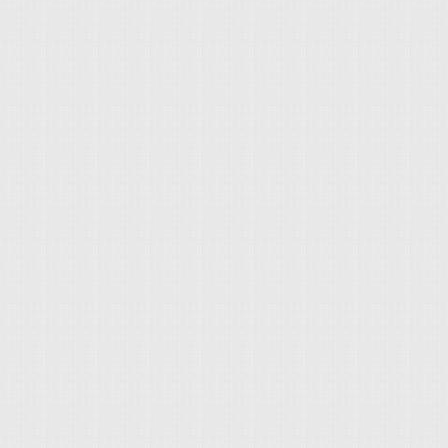
點陸續開放賞車試乘，有
詢價。 >>>Luxgen U
按我。 >>>購車詢價