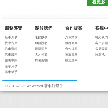
看更多
格帶，以此擴大福斯集團的
優質的選擇，不過比較可
統；高端版可透過WI
展現深耕台灣的誠意，推
定系統」，且全車系
力型、頂級型與旗艦
45,000公里免費保
Toyota X已正式開賣
機的車主能夠享用Luxg
入主德系進口車的消費者
詢價或參考汽車詳細資料。
Hyper由尊貴型、
蹤Skoda的後續動態，
乘 >>>我想要購車詢
服務導覽
關於我們
合作提案
客服
組成，並由 1.8T 經典
更新 今天收到業務通知，
車價、配備請參考下表
新車詢價
咱的故事
汽車業務
聯絡我們
優惠 65萬9 ，將在下半
詳細資訊。 總結 在強敵
找中古車
服務說明
服務廠商
客戶須知
售，由於消費者反應良好，
Eco Hyper經過
汽車資料
最新消息
合作提案
常見問題
開放接受預接單，如您
用2.0T 車型正面迎戰S
汽車服務
人才招募
推薦業務
許願池
WeWanted購車詢價。
優勢價格搶進70～8
優惠車款
FB粉絲團
徵文啟事
費者的青睞。由於在近
菜單分享
購車幫手
勢，延續上一代亮眼的銷
Trail與Toyota
Luxgen於4/16在中
© 2013-2026 WeWanted 購車好幫手
續被拍到測試車的畫面看
場上登場，我們將持續追
全新U6 TURBO E