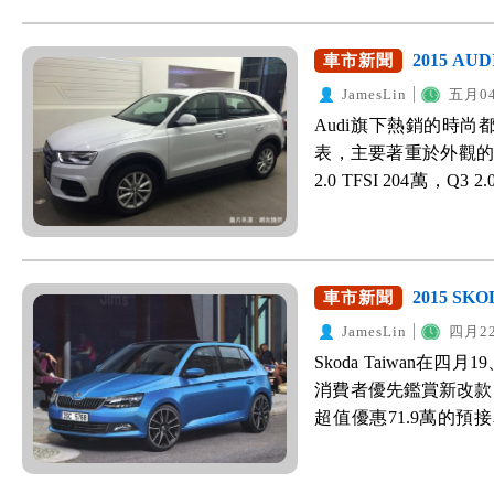
Carens CRDi 柴
訊，敬請鎖定WeWan
量，並使引擎運轉更順暢；
觀部分多了HID自動
萬、柴油旗艦版96.9萬、
WeWanted購車詢價
下，創造出14.8km/
清洗器、車身同色烤漆
CRDi 有興趣的朋友，
2015 A
車市新聞
試乘
安全與舒適之餘，更能
鋁圈；內裝方面新增：四
>>>立即前往購車詢價 >>
JamesLin
五月04
調的重點從來不是強
速巡航控制系統、倒
Audi旗下熱銷的時尚
便利性，Honda Od
Impreza可能還會
表，主要著重於外觀的變動。
時不會像車轎車型的坐姿
便利配備，定價將設定得很
2.0 TFSI 204萬，Q
而第二排座位也就是後
增資訊：Subaru 除了Im
會，Audi加碼推出促銷
能輕鬆上下車，對三
售價78.9萬，搭配15
項配備：「電動調整座
Odyssey的另一個
隱藏式頭燈清洗器、
椅」、「主動駐車輔助
家人於路邊暫停時上下
（附LED方向燈）、
檔檔片」，總價值19
側輕鬆進出。 4.高質感
2015 SK
車市新聞
按鈕啟動系統、倒車顯
與規格表，照片中可
性的MPV車型，卻並
請參考：Impreza 1.
JamesLin
四月22
設計，更有科技感；
水箱罩為出發點，與
發佈2015 年式Subaru 
Skoda Taiwan在
動感。車尾線條主要
感，極低的底盤高度
改款著重於新增配備， 入
消費者優先鑑賞新改款 Fab
尾，形成較剛毅的車
的跑車；而車側的線條
觸控螢幕與內門銀色飾板
超值優惠71.9萬的預
更簡潔。 接著看規格配
不是單純的裝飾於車
動調整、7吋LCD多
訂。而1.6 MPI車型
較上一代提昇，2.0的車款
型。車頂的線條，從
把、後座中央扶手和
款 2015 第三代 Fa
統、Audi Hold a
體視覺效果相當具吸引
方面僅新增了銀色車頂