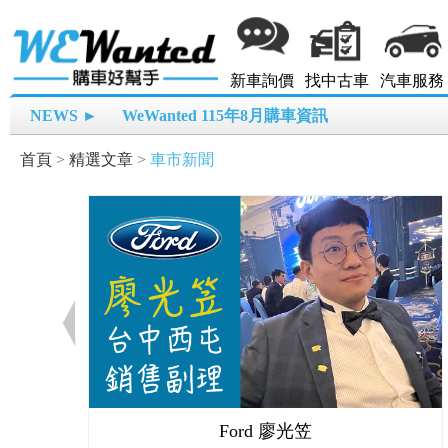
新車詢價
找中古車
汽車服務
NEWS ►
WeWanted 115年8月購車資訊
首頁
>
精選文章
>
車市新聞
Ford 廖光笠