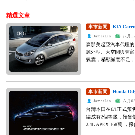
精選文章
KIA Ca
車市新聞
JamesLin
八月12
森那美起亞汽車代理的KI
麗外型、大空間與豐富
氣囊，稍顯誠意不足
有網友捕捉到Carens
日在即。據WeWanted
編成有四個等級分別
於科技版以上皆配備6
Honda O
車市新聞
布，WeWanted將會
JamesLin
六月03
網友提供第一手資訊，柴
台灣本田在6/1正式預售
尚未確定，將於9/8
編成有2個等級，預售價格分別為
辭的安全氣囊數量，在
2.4L APEX 16
安全氣囊，其他詳細資訊
皆擁有完整主被動安全
柴油版推測採用的是1,6