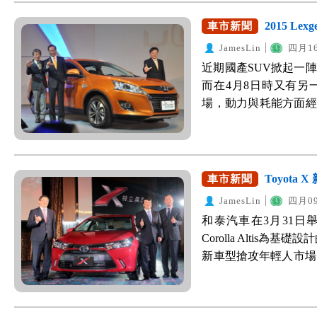
才榮獲Red Dot紅
參考規格配備表。 如您
以測試，因此WeWan
度為了持續拓展市佔
據了解，第三代Fabia
2015 Lex
車市新聞
賞車，據了解於預賞期
手。在Honda Ody
車款今年陸續調降預
更加動感且充滿新世
WeWanted購車詢價
選擇性不多，僅有Toyot
JamesLin
四月16
之外，推出新車款 Out
並更耐用。 動力方面，新F
價。
想敵鎖定Toyota Pr
近期國產SUV掀起一陣改款
看出義美深化經營並回
配合DSG 7速自手排
對象。 結語 由比較表可
而在4月8日時又有另一重量級
年式的Subaru Impr
維持17.9kgm，油耗
完全是針對Toyota Pre
場，動力與耗能方面經
購車詢價喔！ >>>我
上水準。 安全方面，第
從各大汽車討論區可發
提升，安全系統方面則
動安全配備，除了原有
備，均獲得網友大量
搭載HBB液壓煞車增
制、ASR加速防滑控制
配備來搶攻MPV車款市場
成新增1.8T時尚型，詳細
Control升坡輔助系
生不小的壓力。當然Toy
型75.9萬、1.8T 經典型
Toyota 
車市新聞
滑差速器，提昇安全水準。
受到影響，按照過往
頂級型90.9萬、2.0T
讓車主能安全的享受駕
JamesLin
四月09
Honda Odyssey
化，更有力、更節能 U6 
的曲線，新的Fabi
和泰汽車在3月31日
如您對MPV車款有興
觀察重點之一，1.8
掀背車，宛如水晶切
Corolla Altis為
的需求，歡迎至WeWa
系統，2.0T則維持
黑車頭燈，讓Fabi
新車型搶攻年輕人市場。T
約試乘 >>>立即前往購車詢價
與資深副總水野和敏的精
輪拱使得Fabia側
華版74.9與尊爵79
詳細資料
最大扭力為26.1kgm；
條更剛硬，識別度更高。 
擇。 外觀 Toyot
由於引擎效率提昇與硬體優
型，與1.2版相比少了4
素，加上類碳纖材質的
15.8 Km/L(美規)，2.