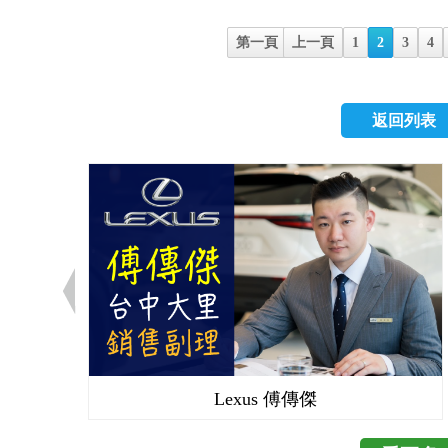
匙引擎啟動系統、迨速
燈，車頭表情更顯霸
愛U6的消費者在享受
左右提供消費者更實惠
條由直立型的LED日
第一頁
上一頁
1
2
3
4
業團隊的設定，並在日本
規格配備表。 據優先賞車
分。 車身部分，與前
防傾桿設定、彈簧與阻
比有明顯升級的感覺
伸至後輪，將車身線
U6 Turbo Eco 
惠預購價，只想一下就下訂囉!
設計，行李箱裝上了
返回列表
備，全面啟動 各家車廠
在前一週4月13日Skoda 
有畫龍點睛的效果。 To
人後，將ESP動態車
發表，Rapid 與舊年
圈，尊爵版則為17
備，並引入新的HBB
緻，取消Citigo較
圈，而是為了搭配Toy
低壓環境，主動為煞
62.8萬。 >>>Citig
雙色鋁圈供Toyota X使
動安全性。被動安全部分
市 初登場即以波西米亞
的是以「熾焰橘」與
型標配4 SRS安全
房車Superb，早在
運動風格，而熾焰橘
1.8T車型只有2 S
片預告新版的Super
血的元素。因應國內消
不足。 畫龍點睛，外
表大改款更新，台灣市
接配備了整合衛星導航
設計僅有在燈具方面與
樣，採用新一代Sko
則使用特殊打洞設計
頂級型與旗艦型還增加
當然少不了直列格柵水
更吸睛。 小結 Toyota X 與
車系的差異。車色方面
調整，待原廠實際公
基礎，增添外觀空力套件
Lexus 傅傳傑
提昇 U6 Turbo E
員，Skoda用實惠的
與新增配備整理如下表。若
控區以鋼琴烤漆搭配核
觀Skoda車系，普遍低
有更獨特的外觀、內裝樣
Think+ Touch