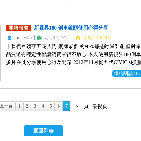
新視界180 倒車鏡頭使用心得分享
開箱報告
timmyshi
九月04, 2014
人氣(18,614)
市售倒車鏡頭五花八門,廠牌眾多 約80%都是對岸引進,但對
品質還有穩定性都讓消費者很不放心 本人使用新視界180倒
多月在此分享使用心得及開箱 2012年11月從五代CIVIC si換
四代CR-V 在購置新車時就考慮到大車身的角度絕對不是
繼續閱讀 Read 
於是在新車選配配件第一考量就是倒車鏡頭 當時原廠報價99
有夠貴,外面店家3500元就可以裝的起來 礙於新車也就乖乖
筆錢 CR-V的C柱蠻大的會檔住後方二側來車而造成死角 而
車鏡頭角度只看到正後方車子,二側還是會看不到 去年2013
下一頁
最後頁
上一頁
1
2
3
4
5
6
7
爬文發現台灣廠商研發竟然有鏡頭可以做到180度讓車子沒
影像不會失真 為了安全該花的錢還是要花 網路爬文並沒
180】相關的開箱文及心得 這個發文就算是造福網友並支持
返回列表
先使用再分享給大家感想 接下來就是我的開箱 1.網路訂購
180】拆起來外盒如下 2.打開外盒只看見鏡頭在最上層 3.附