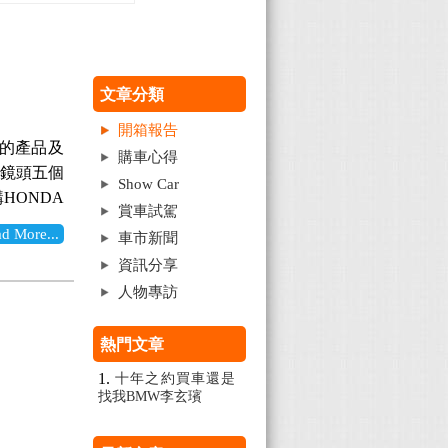
文章分類
開箱報告
岸的產品及
購車心得
車鏡頭五個
Show Car
購HONDA
賞車試駕
那麼好掌控
More...
車市新聞
00元實在
資訊分享
被原廠賺這
人物專訪
且原廠的倒
年9月上網
熱門文章
有死角而且
有【新視界
十年之約買車還是
國貨,自己
找我BMW李玄璸
的【新視界
的線材放在