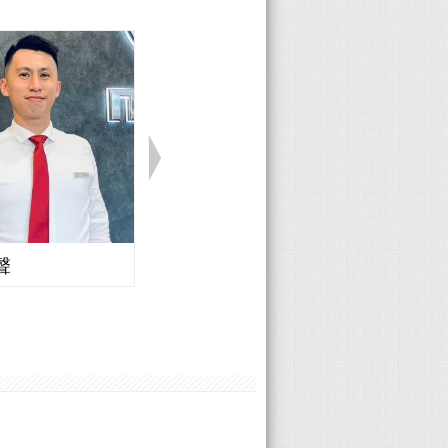
以看到車輛
輛洗溝 這
新聞
htm 我車上所安
最新【新視
割為品字型
也比較舒服
0s顯示有所
 4.180
經變的依賴
度變的不會
聲
Honda 廖志豪
女性駕駛真
鏡頭可以考
發表於：