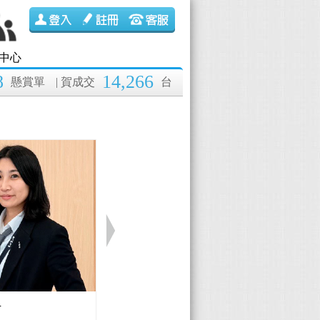
中心
8
14,266
懸賞單
| 賀成交
台
伊
Lexus 黃國彰