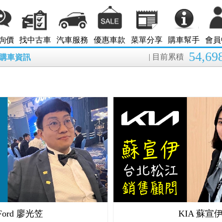
詢價
找中古車
汽車服務
優惠車款
菜單分享
購車幫手
會員
54,69
| 目前累積
8月購車資訊
Ford 廖光笠
KIA 蘇宣