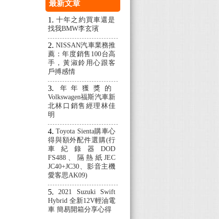
最新文章
,攝像頭線
十年之約買車還是
最特別的是這
找我BMW李玄璸
價9900
NISSAN汽車業務推
.現在測試
薦：年度銷售100台高
端 車內螢
手，黃淑鈴用心跟客
戶搏感情
右10米處
離車內螢幕
年年獲獎的
的鴨鴨距離
Volkswagen福斯汽車新
北林口銷售經理林佳
薄膜開關至
明
掉到水溝深
Toyota Sienta購車心
面停車場都
得與額外配件選購(行
.若是路邊
車紀錄器DOD
FS488、隔熱紙JEC
幕可以幫你
JC40+JC30、影音主機
將安全錐放
愛客思AK09)
倒車出巷口
2021 Suzuki Swift
的下方物體
Hybrid 全新12V輕油電
 若是沒有
車 簡易開箱分享心得