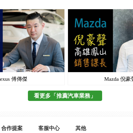
鐵桿,車子再往後一點不小心就掉到排水溝裡,但這裡鏡頭可
下方的情況 後方的排水溝也可以看的到距離還有多遠避免車
讓我想到武嶺這個
http://www.libertytimes.com.tw/2013/new/sep/25/today-so3.
裝的是【新視界180】 目前我所知道已經這家廠商已經上市
界180s】 二個的差別在於三分割的顯示 我這款2代機三分
而180s顯示為左中右,我比較喜歡這樣的顯示看起來一貫性
(官方圖片) 180及180s都可以切換5段視角 1.三分割(180及18
不同) 2.後視鏡功能(我後視鏡已經被鏡頭取代) 3.車輛正下方鳥瞰
度全視角 5.前方左右視角 現在習慣【新視界180】的角度已
它,真的太好用了 很擔心換了其他新車,還是開其他人的車角
Lexus 傅傳傑
Mazda 倪豪
抓 但科技始終來至於人性 這個鏡頭不管是對男性駕駛還是
的是一大福音 而且是100%台灣製造 若是有想要安裝倒車
看更多「推薦汽車業務」
慮【新視界180】確實好到沒話說 本文同步
http://www.mobile01.com/topicdetail.php?f=397&t=3791079&p=1
合作提案
客服中心
其他