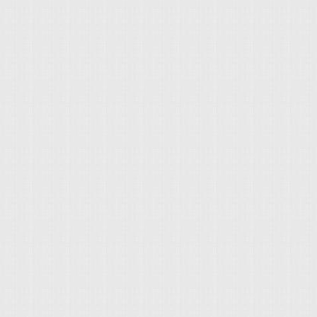
高級房車，看樣子應該
定系統 汽車安全配備
時做出反應的話，便
顯示的產品，以減少空
車車主輕點一下
動力輸出，以避免碰撞
示，優點為不佔用中
https://www.youtu
預警系統」有不同的命名
車速資訊同步整合至
到，搭載ESC的車輛
(Collision Warnin
人員協助。整合型則
忽略的系統，卻能在
Subaru速霸路：EyeSig
輛的中控螢幕、儀表
卻要等到2018年才會
Support)智慧行都市煞車系統
缺點則是費用較高。 
府機關能提早讓法規上
Mitigation）主動式智
內式還是胎外式的比較好
品牌支持者能有更安全
Brake 了解前方
較推薦胎內式的胎壓
聽進消費者的心聲，
會發生什麼事情？最近
且置於胎內，體積較
看，確實帶動車商業
死2傷 闖紅燈逃逸遭
五年左右，即便較胎
WeWanted研究，
預警系統」，在接近
惠，初次安裝連同輪
內車款整理出「汽車
免憾事發生。古有云
單獨安裝胎內式胎壓
訊」（原著引用自phi
於「預警」兩個字，與
選擇安裝胎外式胎壓偵測
明ESC做動原理： （來源：
的徵兆時，由科技介
高公局)，高速公路上
v=B1Ae3pcI69w） （
乘客的安全，各家車
壓過高、胎壓不足等原
v=9wRm76LFUg0）
自家車款的安全性。 入
100%，爆胎已成為目
車款共有71輛，以下提
建議車主，為愛車加裝
整名單連結）： 由上
問度最高的胎壓偵測