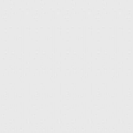
車款，必須符合以下條件
廠生產 3.必須配置:正面撞擊
條件的車款包含： Volvo
Mazda3 Infiniti：Q5
另外提醒讀者特別注
於法規不同或成本策
所差異，且比較可惜
統」的配置，以致在
該類車款： Subaru：Le
Lexus：CT200h、RC、N
Mercedes-Benz：E-
求，除了駕駛樂趣、
的購車首要條件，從12
與現代Elantra 
級競爭對手更為完整的
因此倍受準車主的青睞 
站在消費者立場，不
在更安全的環境下駕駛