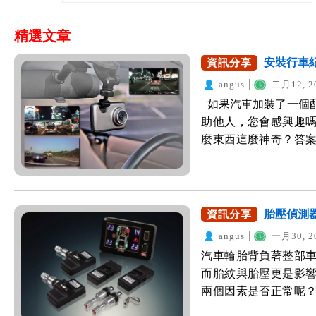
精選文章
安裝行車
資訊分享
angus
二月12, 2
如果汽車加裝了一個
助他人，您會感興趣
麼東西這麼神奇？答
標準配備，由於其用途
配件之一，因此，WeW
更多車主能加購、安
他人。先來看以下一則新聞： (
胎壓偵測器
資訊分享
v=_XKJBr3JrH
angus
一月30, 2
擊車輛完整錄下當時
汽車輪胎背負著整部
汽車駕駛既超速又貪
而胎紋與胎壓更是影
駛肇事後辯稱並未闖
兩個因素是否正常呢
據，除能依此將肇事
損，但胎壓卻無法第
什麼是行車紀錄器？ 