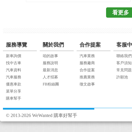
影片作為提告證據，到
良) 、 A(Acceptabl
偵測器，是直接透過
語：Electronic St
5：公共事件紀錄及協助 (來源
及格) 。各項目皆高
看更多
與溫度，可以得到準
用ESP的名稱；雖然
v=167RjJlKVV
項： TSP(Top Saf
探討重點。依安裝方式
主要目的都是在減少
前的氣爆事件，也被
受測車輛必須在上述第
安裝於原本的氣嘴上
產生的意外事故。 近
單位進行調查使用，
枕測試中，獲得G(優良
嘴蓋即可自行裝上，
於以下： 1.EBD電子煞
生事故，也可提供資訊
G(優良)或A(可接受)
分廠商有附加防盜螺
Distribution) 2.BA
服務導覽
關於我們
合作提案
客服
的好處多多，早以成為
(Top Safety Pic
在器嘴上的偵測器重
控制式防鎖定煞車系統(Electro
乎百分百安裝)，也難怪
的條件以外，還要評
新車詢價
咱的故事
汽車業務
聯絡我們
裂。 ↑胎
防滑控制系統(Traction
茅，幾乎可大膽預言
預防測試」中獲得Bas
找中古車
服務說明
服務廠商
客戶須知
http://24h.pchome.
其他的控制系統協同
查指出，台灣750萬
Superior(卓越)
汽車資料
最新消息
合作提案
常見問題
體安裝示意。(來源：http:
統，而是一個整合系統
點低。目前行車紀錄
IIHS撞擊測試更加重
汽車服務
人才招募
推薦業務
許願池
A900536BO) 
否搭載ESC遇到突發
時動輒萬元起跳已親
評選標準中呢？我們先
優惠車款
FB粉絲團
徵文啟事
氣嘴，優點是隱蔽性
起來只是想超車，但因
此，WeWanted強
車輛緊急停車，前方
菜單分享
裝，且偵測器本體較
成車輛失控；而銀色
紀錄器，來保障您的行
購車幫手
應的速度停下車輛，避免
專業技術人員操作。 ↑胎
車，但是一樣無ESC
錄器呢？WeWant
Emergency brakin
shield.com.tw/
旋轉了。 (出處：https://w
**WeWanted提
謂的「前方撞擊預警
© 2013-2026 WeWanted 購車好幫手
http://www.w-shiel
片二、影片中一開始
的眉角 胎壓偵測器(TP
成，透過攝影機或是
及整合型，LED型
然橫過路面，甩向左
全趨勢與國內高安全性
內的儀表板或是抬頭
近，好處是直接安裝