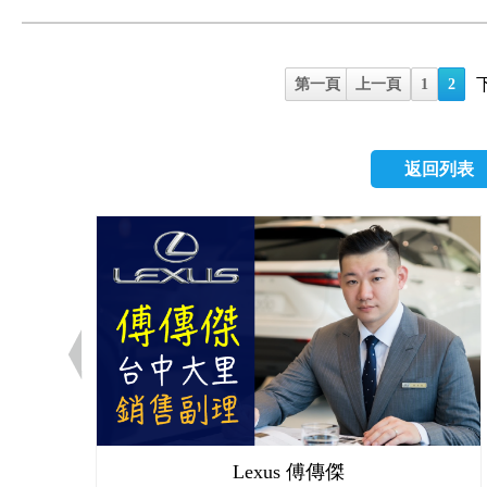
部分機種還能透過GP
下三種： (1)100%正
或是不足都會發出警
ESC；而台灣終於在今
公堂時更能站得住腳，
Overlap Test) (3)25
的數值。胎壓偵測器
標準配備，到底ESC
與提供證據 (來源：https://
Test) 最早由美國國家公路
將訊號傳遞至車內的接
系統（Electronic St
並未發生碰撞，而是拍
第一頁
上一頁
1
2
Safety Adminis
作原理示意圖。 安裝T
統。能提升車輛的安全
超速、貨車超載...
面衝撞撞擊牆，評估受
ABS、ESC或安全
行監控與偵測，判斷
便是由目擊車輛的行
1995年1月開始實施
TPMS則是在事前出
失控狀態時，介入控
證據，協助警方調查車
返回列表
速度撞擊車頭偏駕駛側約
生。 2.延長輪胎使
避免發生失控。 附
https://www.youtu
試更能有效評估車體結構
值10%，輪胎壽命會減
從(圖左)可以看到，
因此假車禍的案例層
64km/hr進行測試，
壽命。 3.減少燃油
後輪煞車，讓車頭受
要嘛賠錢了事，要嘛
固定障礙物，並以靠駕
昇輪胎消耗；而胎壓不
(圖右)轉向過度之前
有行車紀錄器，除了
更能反應真實行車時的撞
會上升10%，因此使
旋，讓車頭相對向外
集團可笑的行徑，這樣
目，多數現行車款多
護荷包。 4.避免車
始偏離方向盤所指的方
遇不理性駕駛行為之自保 (來源
(100%、40%)的
響懸吊系統與煞車系
行減速。 各家車廠針
v=qUGXRvz-FK
能順利過關，而25%
害。 TPMS的類型
士Mercedes-Benz：ESP
被誤解無不禮貌的嗆
小面積上，因此撞擊區
並非直接偵測胎壓數
(Dynamic Stability Con
車叫囂、拿出武器作
是其他引擎零件皆有可
轉速與其他輪胎的轉
木Suzuki：VSC (Veh
行車紀錄器除了記下
加入了25%正面偏位
於間接式是使用相對
ESP (Electronic
被害人的聲音都能完
Lexus 傅傳傑
全測試。 測試成績 II
皆胎壓不足，間接式
（Bosch）於199