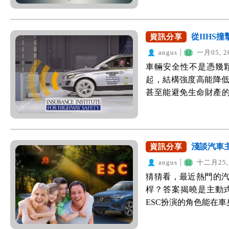
有可能引發爆胎的危
車輛，一開始也並非
此，政府在103年底
油門、引擎等資訊，
胎紋不足至少罰3000
從IIH
資訊分享
查詢。 時至今日行
果日報)。 接
影像並儲存影樣檔案
angus
一月05, 2
https://www.youtu
節，此時行車紀錄器
車輛安全性不是憑幾
輪胎的毛細孔慢慢滲
面，協助判斷責任歸
起，結構強度高能降
時，往往已經低於標
為何要裝行車紀錄器？
甚至能避免生命財產的
胎壓的情況下就上路，
無聊，其實最主要的
最新公布的測試報告
就能即時得知胎壓狀況
「有圖有真相」，行
WeWanted特別整理
年11月起強制規定新車
片，這對於真相的還
售之高入榜，提供給將安
的懸賞單發現，胎壓
點，行車紀錄器有以下
IIHS是美國高速公路安全保險協
淺談汽車
資訊分享
TPMS？ 胎壓偵測系統(TPMS
證 (來源：https://www.
Safety)的簡稱，
義就是輪胎壓力檢測系
angus
十二月25, 
是行車紀錄器主要功
部位於維吉尼亞州，
上，後陸續導入卡車
猜猜看，最近熱門的
責，或被冠上一條「
車保險參考，測試標
胎壓偵測器，因此能
桿？答案揭曉是主動式
錯，而是前車急煞、
費者選購車輛安全性的
推出了原廠的胎壓偵
ESC扮演的角色能在
速行駛、筆直於車道
擊測試內容項目相當
坊間也有許多胎壓偵
款能大幅降低事故傷亡
很倒楣，若有行車紀
擊測試」中的「正面
壓偵測器。 TPMS
車款必須要搭載ESC