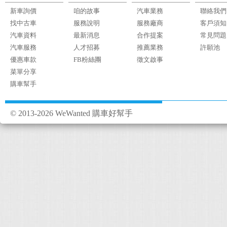
年 手機號碼：0978-357
新車詢價
咱的故事
汽車業務
聯絡我們
處 坐看雲起時 客戶為
找中古車
服務說明
服務廠商
客戶須知
汽車資料
最新消息
合作提案
話要對準客戶說嗎? 
常見問題
汽車服務
人才招募
推薦業務
許願池
優惠車款
FB粉絲團
徵文啟事
菜單分享
購車幫手
© 2013-2026 WeWanted 購車好幫手