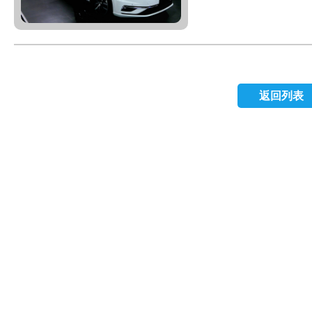
車業代的時候，花很
念，造就他在短短六
還會反覆聆聽課堂上
鉅賦國際總是排名前三
懂為止就講給客人聽
得要把客戶當朋友，
動去問人或尋求答案
年45歲的他，很多客
戶感受到她的專業與熱
進退都很合宜，都以
銷售時代，公司在202
返回列表
才11年。 林佳明說
業務，很幸運能獲選
職，從軍14年做到少
客人願意跟我買車。 
業，擔任汽車業務。 
題了解客戶的需求，
旗艦店，2021年再
般房車？」、「平常
一步一腳印，真誠的
嗎？」、「家中有停
來的每一年業績開紅盤，
答，慢慢聚焦，為客戶
前茅。 林佳明重視
鈴在銷售方面更不敢
戶當成朋友般對待，
是隱藏在日常生活細
在客戶的立場，幫客戶
過前會先打電話給客戶
明的表達方式，沒有
動，演驗到客戶的心
案，讓客戶自己去做選
下次客戶要換車或是
用貸款購車的話，保
「我覺得她很正直、
話，則是會送三年的保