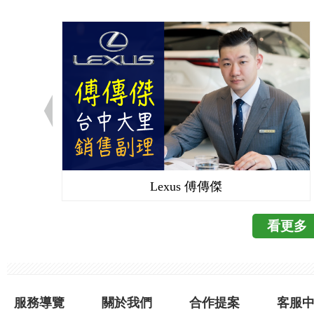
成為黃淑鈴的客戶，
需求，跟客戶一起做出
戶沒空可以代客牽車
經有一對老夫妻穿著
是半夜開車上路出了
戶購車需求，對方原
此後來鍾小姐也會主動
加上開慣休旅車，所
客戶更好的人生。」
後就回家，林佳明隔
望客戶因為我買對了
了解的地方？」、「
秉持這樣的信念，黃
詳談之後，林佳明順利
車的準車主。 NISS
喜歡到礁溪泡溫泉的
務據點：新生展示中心(
看車，有些業務不見
手機號碼：0979-100-1
的需求、為我們著想、
實做人、勤懇做事、勤
Lexus 傅傳傑
明強調，要先有信任
心、用心 有什麼話要
的客人，即使是來做
麼樣的服務？有沒有
看更多
我一定盡力完成。」 
服務」，後續的保險
戶最完整的諮詢與服
子的朋友。」林佳明說。
服務導覽
關於我們
合作提案
客服
務: 林佳明 服務地點