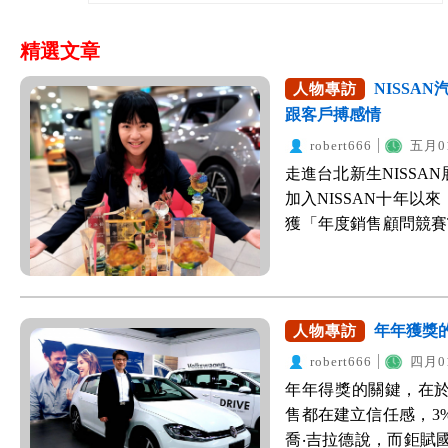
精選文章
NISSA
人物專訪
跟客戶搏感情
robert666
五月01
走進台北新生NISS
加入NISSAN十年以來
獲「年度銷售顧問競賽T
的紀錄。 事實上，黃
跟同期的新人相比，
需要面對面服務客人
客戶，達成公司交辦
年年獲獎的
人物專訪
成為她銷售汽車的養
robert666
四月01
住需求，甚至還會刻
年年得獎的關鍵，在於
她轉介紹。 「我認為
售都在建立信任感，3
佔20%。」黃淑鈴解
喬‧吉拉德說，而鉅賦