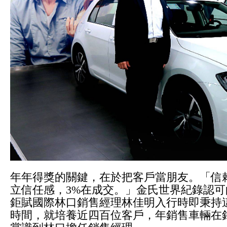
年年得獎的關鍵，在於把客戶當朋友。「信賴
立信任感，3%在成交。」金氏世界紀錄認可
鉅賦國際林口銷售經理林佳明入行時即秉持
時間，就培養近四百位客戶，年銷售車輛在