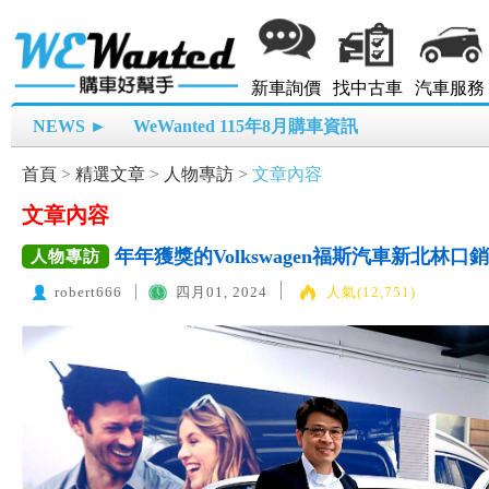
新車詢價
找中古車
汽車服務
NEWS ►
WeWanted 115年8月購車資訊
首頁
>
精選文章
>
人物專訪
>
文章內容
文章內容
年年獲獎的Volkswagen福斯汽車新北林
人物專訪
robert666
四月01, 2024
人氣(12,751)