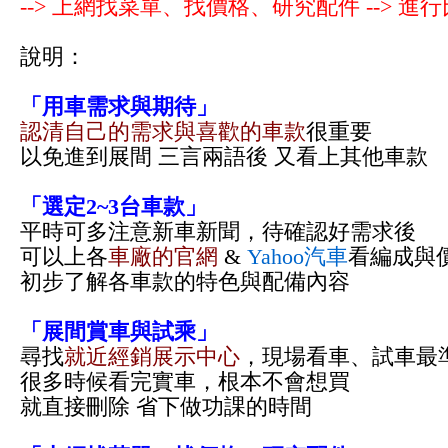
--> 上網找菜單、找價格、研究配件 --> 進行
說明：
「用車需求與期待」
認清自己的需求與喜歡的車款
很重要
以免進到展間 三言兩語後 又看上其他車款
「選定2~3台車款」
平時可多注意新車新聞，待確認好需求後
可以上各
車廠的官網
&
Yahoo汽車
看編成與
初步了解各車款的特色與配備內容
「展間賞車與試乘」
尋找
就近經銷展示中心
，現場看車、試車最
很多時候看完實車，根本不會想買
就直接刪除 省下做功課的時間