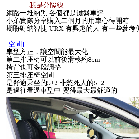
--------- 我是分隔線 ---------
網路一堆納黑 各個都是鍵盤車評
小弟實際分享購入二個月的用車心得開箱
期盼對納智捷 URX 有興趣的人 有一些參考
[空間]
車型方正，讓空間能最大化
第二排座椅可以前後滑移約8cm
椅背也可多段調整
第三排座椅空間
是舒適乘坐的5+2
非憋死人的5+2
是過往看過車型中
覺得最大最舒適的