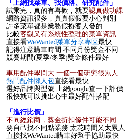
「上網找菜單、找價格、研究配件」
試乘完，真的有喜歡，就要
認真做功課
網路資訊很多，真真假假要小心判別
許多菜單都是業務假扮客人發的
比較
客觀又有系統性整理的菜單資訊
直接看
WeWanted菜單分享專區
最快
記得注意購車時間 不同月份獎金不同
競賽期間(夏季/冬季)獎金條件最好
車用配件學問大 一個一個研究很累人
熱門配件懶人包
直接看最快
選好品牌與型號 上網google查一下評價
很快就可以挑出心中最好配件搭配
「進行比價」
不同經銷商，獎金折扣條件可能不同
要自己找不同點業務 太花時間又太累人
直接找WeWanted購車好幫手協助最快