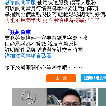
發單詢問客服
使用快速服務 讓專人服務
可以詢問當月行情與購車需要注意的事項
掌握到比價重點與技巧 輕輕鬆鬆就問到好價
再也不用問半天 更不用怕成為待宰肥羊了
「簽約買車」
業務答應條件一定要白紙黑字寫下來
口頭承諾都不算數 說反悔就反悔
註明配件品牌型號與預計交車時間
詳細注意事項自己看
接下來就開開心心等牽車吧～～～
上一篇
返回精選文