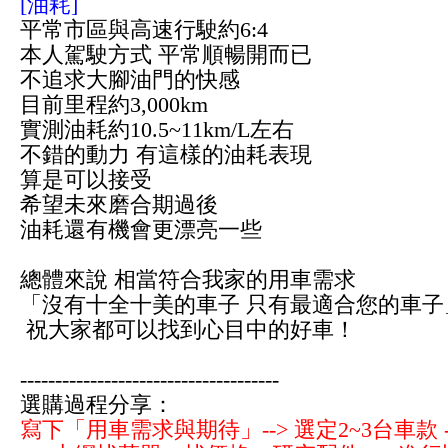
[油耗]
平常市區與高速行駛約6:4
本人駕駛方式 平常順暢開而已
不追求大腳油門的快感
目前里程約3,000km
實測油耗約10.5~11km/L左右
不錯的動力 有這樣的油耗表現
算是可以接受
希望未來磨合期過後
油耗還有機會更漂亮一些
總體來說 相當符合我家的用車需求
「沒有十全十美的車子 只有最適合您的車子
祝大家都可以找到心目中的好車！
-------------------------------------
選購過程分享：
寫下「用車需求與期待」--> 選定2~3台車款 