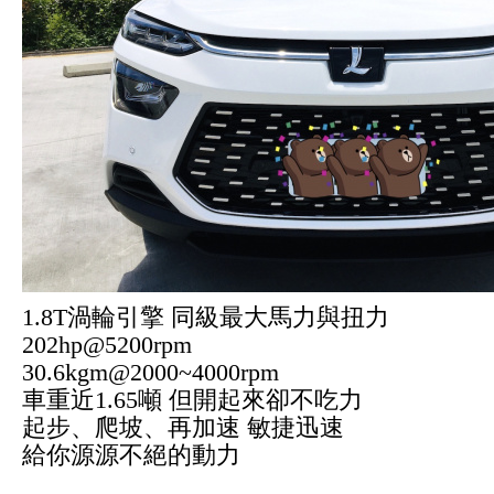
1.8T渦輪引擎 同級最大馬力與扭力
202hp@5200rpm
30.6kgm@2000~4000rpm
車重近1.65噸 但開起來卻不吃力
起步、爬坡、再加速 敏捷迅速
給你源源不絕的動力