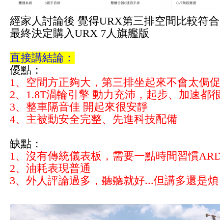
經家人討論後 覺得URX第三排空間比較符
最終決定購入URX 7人旗艦版
直接講結論：
優點：
1、空間方正夠大，第三排坐起來不會太侷
2、1.8T渦輪引擎 動力充沛，起步、加速都
3、整車隔音佳 開起來很安靜
4、主被動安全完整、
先進科技配備
缺點：
1、沒有傳統儀表板，需要一點時間習慣AR
2、油耗表現普通
3、外人評論過多，聽聽就好...但講多還是煩