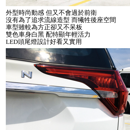
外型時尚動感 但又不會過於前衛
沒有為了追求流線造型 而犧牲後座空間
車型雖較為方正卻又不呆板
雙色車身白黑 配特顯年輕活力
LED頭尾燈設計好看又實用