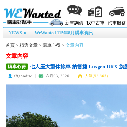
新車詢價
找中古車
汽車服務
NEWS ►
WeWanted 115年8月購車資訊
首頁
>
精選文章
>
購車心得
>
文章內容
文章內容
七人座大型休旅車 納智捷 Luxgen URX 旗
購車心得
fffgoodtw
六月03, 2020
人氣(52,865)