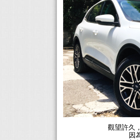
觀望許久，
因