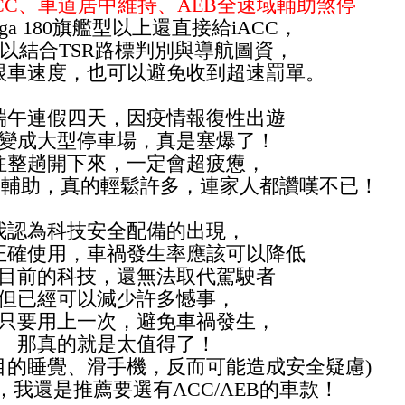
CC、車道居中維持、AEB全速域輔助煞停
ga 180旗艦型以上還直接給iACC，
以結合TSR路標判別與導航圖資，
跟車速度，也可以避免收到超速罰單。
端午連假四天，因疫情報復性出遊
變成大型停車場，真是塞爆了！
往整趟開下來，一定會超疲憊，
的輔助，真的輕鬆許多
，連家人都讚嘆不已！
我認為科技安全配備的出現，
正確使用，車禍發生率應該可以降低
目前的科技，還無法取代駕駛者
但已經可以減少許多憾事，
只要用上一次，避免車禍發生，
那真的就是太值得了！
目的睡覺、滑手機，反而可能造成安全疑慮)
，我還是推薦要選有ACC/AEB的車款！