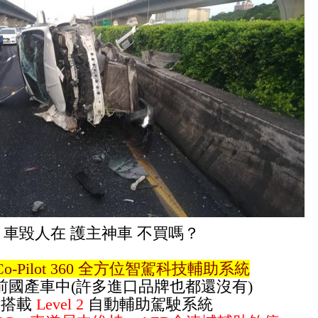
▲
車毀人在
護主神車 不買嗎？
Co-Pilot 360 全方位智駕科技輔助系統
前國產車中(許多進口品牌也都還沒有)
一搭載
Level 2
自動輔助駕駛系統