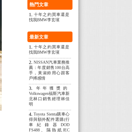
熱門文章
十年之約買車還是
找我BMW李玄璸
最新文章
十年之約買車還是
找我BMW李玄璸
NISSAN汽車業務推
薦：年度銷售100台高
手，黃淑鈴用心跟客
戶搏感情
年年獲獎的
Volkswagen福斯汽車新
北林口銷售經理林佳
明
Toyota Sienta購車心
得與額外配件選購(行
車紀錄器DOD
FS488、隔熱紙JEC