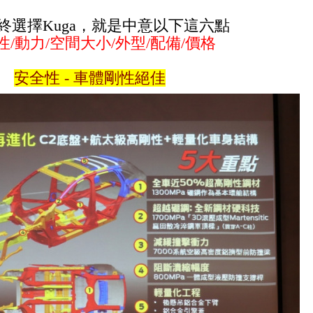
終選擇Kuga，就是中意以下這六點
性/動力/空間大小/外型/配備/價格
安全性 - 車體剛性絕佳