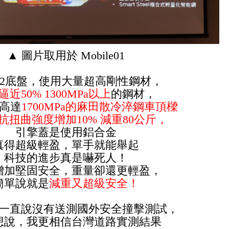
▲ 圖片取用於 Mobile01
C2底盤，使用大量超高剛性鋼材，
逼近50% 1300MPa以上
的鋼材，
高達
1700MPa的麻田散冷淬鋼車頂樑
抗扭曲強度增加10% 減重80公斤，
引擎蓋是使用鋁合金
真得超級輕盈，單手就能舉起
科技的進步真是嚇死人！
增加堅固安全，重量卻還更輕盈，
簡單說就是
減重又超級安全！
一直說沒有送測國外安全撞擊測試，
想說，
我更相信台灣道路實測結果