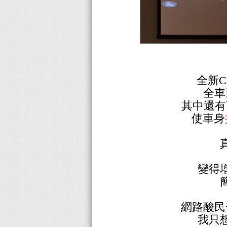
全新
全車
其中還有
使車身
變得
網路酸民
我只