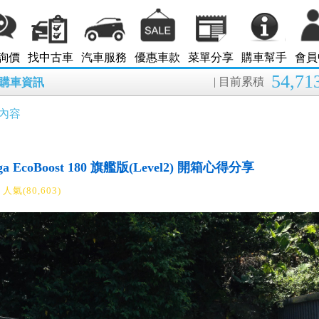
詢價
找中古車
汽車服務
優惠車款
菜單分享
購車幫手
會員
54,71
| 目前累積
8月購車資訊
內容
uga EcoBoost 180 旗艦版(Level2) 開箱心得分享
人氣(80,603)