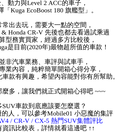
、動力與Level 2 ACC的車子，
Kuga EcoBoost 180 旗艦型」。
常常出去玩，需要大一點的空間，
av4 & Honda CR-V 先後也都去看過試乘過
算
型
務實買家，經過多方比較後，
ga是目前(2020年)最物超所值的車款！
並非汽車業務、車評與試車手，
專業內容，純粹簡單開箱心得分享，
此車款有興趣，希望內容能對你有所幫助。
話那麼多，讓我們就正式開箱心得吧 ~~~
多SUV車款到底應該要怎麼選？
礙的人，可以參考
Mobile01 小惡魔的集評
RAV4 / CR-V / CX-5 熱門SUV集體評比
有資訊比較表，詳情就看這邊吧 ↑↑