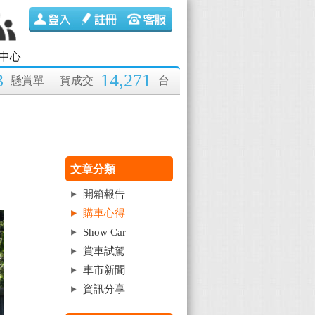
中心
3
14,271
懸賞單
| 賀成交
台
文章分類
開箱報告
購車心得
Show Car
賞車試駕
車市新聞
資訊分享