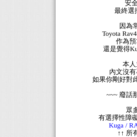
安全
最終選擇「
因為
Toyota R
作為預
還是覺得Ku
本人
內文沒有
如果你剛好對
~~~ 廢
眾
有選擇性障
Kuga / 
↑↑
所