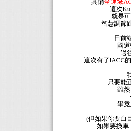
具備
全速域A
這次Ku
就是可
智慧調節
日前
國道
過
這次有了iACC
只要能
雖然
畢竟
(但如果你要白
如果要換車