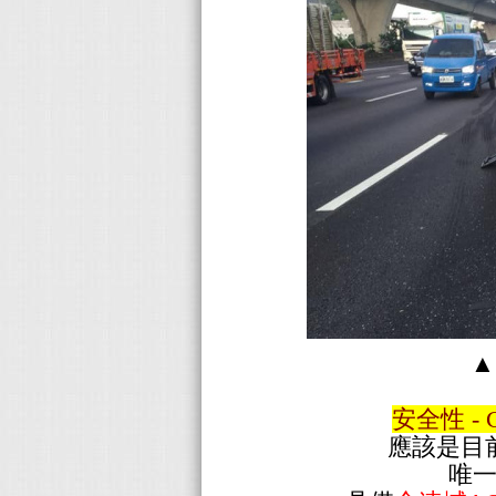
安全性 - 
應該是目
唯