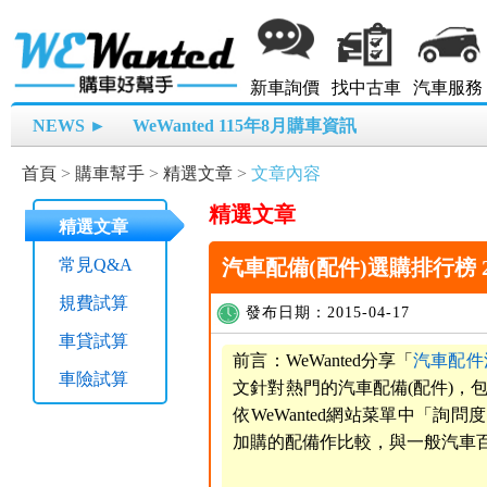
新車詢價
找中古車
汽車服務
NEWS ►
WeWanted 115年8月購車資訊
首頁
>
購車幫手
>
精選文章
>
文章內容
精選文章
精選文章
常見Q&A
汽車配備(配件)選購排行榜 202
規費試算
發布日期：2015-04-17
車貸試算
前言：WeWanted分享「
汽車配件
車險試算
文針對熱門的汽車配備(配件)，
依WeWanted網站菜單中「
加購的配備作比較，與一般汽車