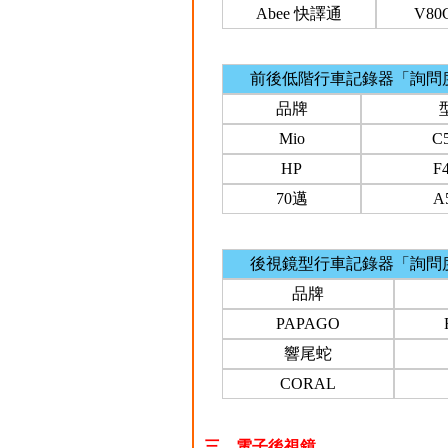
Abee 快譯通
V80
前後低階行車記錄器「詢問
品牌
Mio
C
HP
F
70邁
A
後視鏡型行車記錄器「詢問
品牌
PAPAGO
響尾蛇
CORAL
三、電子後視鏡