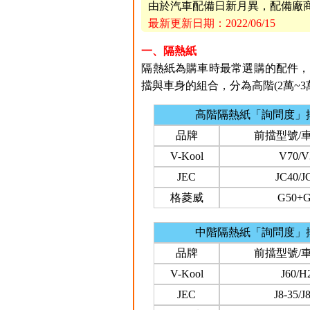
由於汽車配備日新月異，配備廠
最新更新日期：2022/06/15
一、隔熱紙
隔熱紙為購車時最常選購的配件，國內
擋與車身的組合，分為高階(2萬~3萬
高階隔熱紙「詢問度」
品牌
前擋型號/
V-Kool
V70/V
JEC
JC40/J
格菱威
G50+G
中階隔熱紙「詢問度」
品牌
前擋型號/
V-Kool
J60/H
JEC
J8-35/J