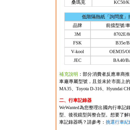
桑瑪克
KC50/K
低階隔熱紙「詢問度」
品牌
前擋型號/
3M
8702E/8
FSK
B35e/B
V-kool
OEM35/O
JEC
BA40/B
補充說明
：部分消費者反應車商推
車廠專屬型號，且並未於市面上的
MA35、Toyota D-316、Hyu
二、行車記錄器
WeWanted為您整理出國內行車記
型、後視鏡型與整合型。想要了解
車記錄器嗎？請參考：
挑選行車紀