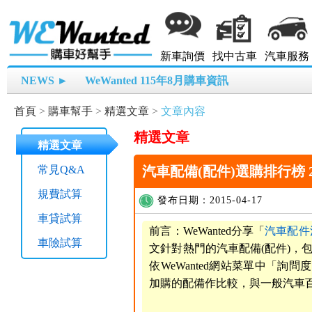
新車詢價
找中古車
汽車服務
NEWS ►
WeWanted 115年8月購車資訊
首頁
>
購車幫手
>
精選文章
>
文章內容
精選文章
精選文章
常見Q&A
汽車配備(配件)選購排行榜 202
規費試算
發布日期：2015-04-17
車貸試算
前言：WeWanted分享「
汽車配件
車險試算
文針對熱門的汽車配備(配件)，
依WeWanted網站菜單中「
加購的配備作比較，與一般汽車