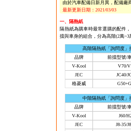
由於汽車配備日新月異，配備廠
最新更新日期：2021/03/03
一、隔熱紙
隔熱紙為購車時最常選購的配件，國內
擋與車身的組合，分為高階(2萬~3萬
高階隔熱紙「詢問度」
品牌
前擋型號/
V-Kool
V70/V
JEC
JC40/J
格菱威
G50+G
中階隔熱紙「詢問度」
品牌
前擋型號/
V-Kool
J60/H
JEC
J8-35/J