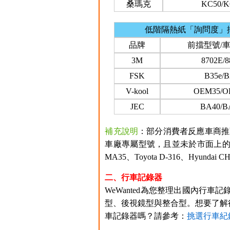
桑瑪克
KC50/K
低階隔熱紙「詢問度」
品牌
前擋型號/
3M
8702E/8
FSK
B35e/B
V-kool
OEM35/O
JEC
BA40/B
補充說明
：部分消費者反應車商推
車廠專屬型號，且並未於市面上的
MA35、Toyota D-316、Hyu
二、行車記錄器
WeWanted為您整理出國內行車記
型、後視鏡型與整合型。想要了解
車記錄器嗎？請參考：
挑選行車紀