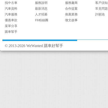
找中古車
服務說明
服務廠商
客戶須知
汽車資料
最新消息
合作提案
常見問題
汽車服務
人才招募
推薦業務
許願池
優惠車款
FB粉絲團
徵文啟事
菜單分享
購車幫手
© 2013-2026 WeWanted 購車好幫手