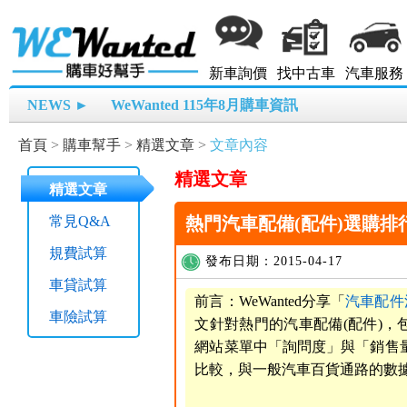
新車詢價
找中古車
汽車服務
NEWS ►
WeWanted 115年8月購車資訊
首頁
>
購車幫手
>
精選文章
>
文章內容
精選文章
精選文章
常見Q&A
熱門汽車配備(配件)選購排行榜 2
規費試算
發布日期：2015-04-17
車貸試算
前言：WeWanted分享「
汽車配件
車險試算
文針對熱門的汽車配備(配件)，包
網站菜單中「詢問度」與「銷售
比較，與一般汽車百貨通路的數