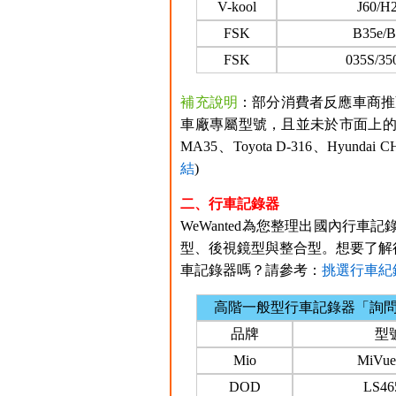
V-kool
J60/H
FSK
B35e/B
FSK
035S/35
補充說明
：部分消費者反應車商推
車廠專屬型號，且並未於市面上的
MA35、Toyota D-316、Hy
結
)
二、行車記錄器
WeWanted為您整理出國內行車記
型、後視鏡型與整合型。想要了解
車記錄器嗎？請參考：
挑選行車紀
高階一般型行車記錄器「詢
品牌
型
Mio
MiVue
DOD
LS4