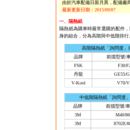
由於汽車配備日新月異，配備廠
最新更新日期：2015/09/07
一、隔熱紙
隔熱紙為購車時最常選購的配件，國
身的組合，分為高階與中低階排行
高階隔熱紙「詢問度」
品牌
前擋型號/
FSK
F30/F
丹龍
GE55/G
V-Kool
V70/V
中低階隔熱紙「詢問度
品牌
前擋型號/
3M
M40/86
3M
8702E/8