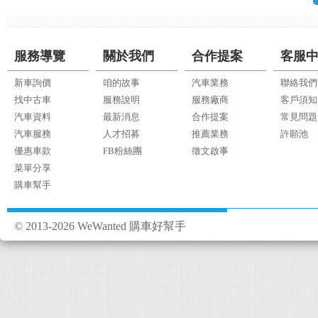
服務導覽
關於我們
合作提案
客服
新車詢價
咱的故事
汽車業務
聯絡我們
找中古車
服務說明
服務廠商
客戶須知
汽車資料
最新消息
合作提案
常見問題
汽車服務
人才招募
推薦業務
許願池
優惠車款
FB粉絲團
徵文啟事
菜單分享
購車幫手
© 2013-2026 WeWanted 購車好幫手