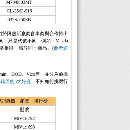
M70/8803MT
CL-35/D-916
035S/750SB
由於隔熱紙廠商會車商與合作推出
，只是代號不同，例如：Mazda
顏色、規格相同，屬於同一商品。(
參考連
in、DOD、Vico等，並分為前檔
錄器的5大好處
，不知如何挑選行
車記錄器「銷售」排行榜
型號
MiVue 792
MiVue 698