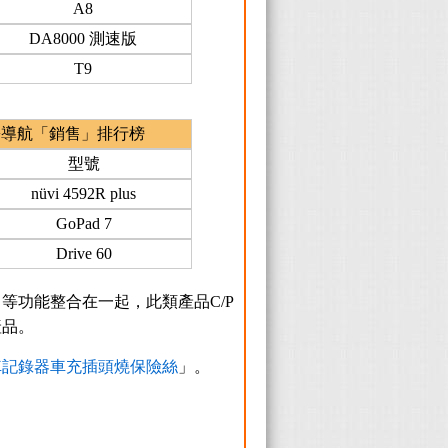
A8
DA8000 測速版
T9
+導航「銷售」排行榜
型號
nüvi 4592R plus
GoPad 7
Drive 60
等功能整合在一起，此類產品C/P
產品。
車記錄器車充插頭燒保險絲
」。