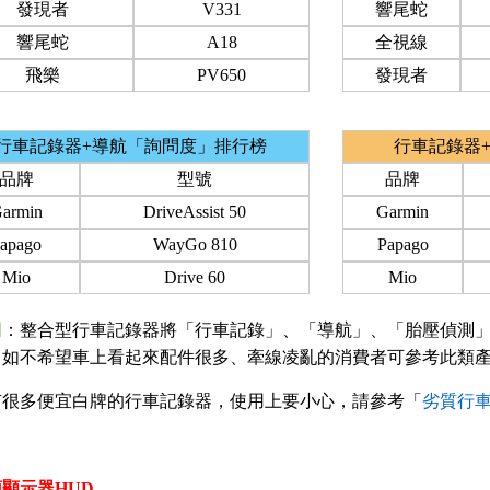
發現者
V331
響尾蛇
響尾蛇
A18
全視線
飛樂
PV650
發現者
行車記錄器+導航「詢問度」排行榜
行車記錄器
品牌
型號
品牌
armin
DriveAssist 50
Garmin
apago
WayGo 810
Papago
Mio
Drive 60
Mio
明
：整合型行車記錄器將「行車記錄」、「導航」、「胎壓偵測」
，如不希望車上看起來配件很多、牽線凌亂的消費者可參考此類
有很多便宜白牌的行車記錄器，使用上要小心，請參考「
劣質行
顯示器HUD