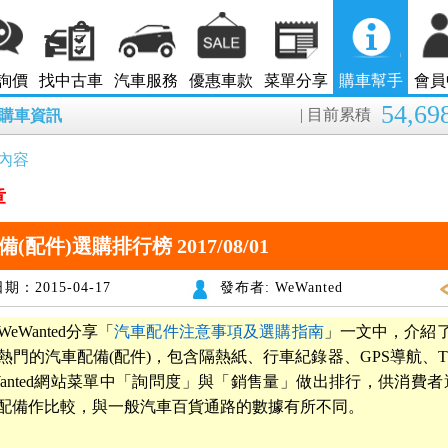
詢價
找中古車
汽車服務
優惠車款
菜單分享
購車幫手
會員
54,69
| 目前累積
8月購車資訊
內容
章
(配件)選購排行榜 2017/08/01
期：2015-04-17
發布者: WeWanted
eWanted分享「
汽車配件注意事項及選購指南
」一文中，介紹了
熱門的汽車配備(配件)，包含隔熱紙、行車紀錄器、GPS導航、
Wanted網站菜單中「詢問度」與「銷售量」做出排行，供消費
配備作比較，與一般汽車百貨通路的數據有所不同。