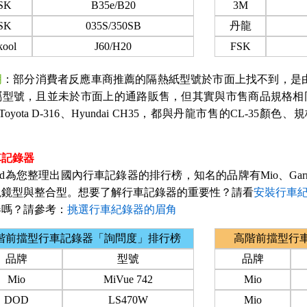
SK
B35e/B20
3M
SK
035S/350SB
丹龍
kool
J60/H20
FSK
明
：部分消費者反應車商推薦的隔熱紙型號於市面上找不到，是
屬型號，且並未於市面上的通路販售，但其實與市售商品規格相同
Toyota D-316、Hyundai CH35，都與丹龍市售的CL-35
車記錄器
nted為您整理出國內行車記錄器的排行榜，知名的品牌有Mio、Garm
視鏡型與整合型。想要了解行車記錄器的重要性？請看
安裝行車紀
器嗎？請參考：
挑選行車紀錄器的眉角
階前擋型行車記錄器「詢問度」排行榜
高階前擋型行
品牌
型號
品牌
Mio
MiVue 742
Mio
DOD
LS470W
Mio