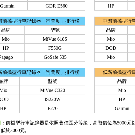
Garmin
GDR E560
HP
階前擋型行車記錄器「詢問度」排行榜
中階前擋型行
品牌
型號
品牌
Mio
MiVue 618S
Mio
HP
F550G
DOD
Papago
GoSafe 535
Mio
階前擋型行車記錄器「詢問度」排行榜
低階前擋型行
品牌
型號
品牌
Mio
MiVue C320
Mio
DOD
IS220W
HP
HP
F270
Garmin
明
：前檔型行車記錄器是依照售價區分等級，高階價位為5000元以上，
低於3000元。