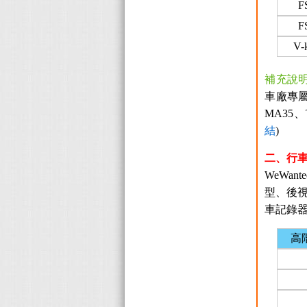
F
F
V-
補充說
車廠專
MA35、
結
)
二、行
WeWa
型、後
車記錄
高