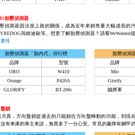
MS胎壓偵測器
胎壓偵測器因法規上路的關係，成為近年來銷售量大幅成長的汽車
TYREDOG與維迪歐等。想更了解胎壓偵測器？請看WeWante
重要性
胎壓偵測器「胎內式」排行榜
胎壓偵測
品牌
型號
品牌
ORO
W410
Mio
Orange
P420A
Glorify
GLORIFY
BT-206i
鐵將軍
向盤鎖
新月異，方向盤鎖從過去的只能鎖住方向盤轉動的功能，到現
沒有車庫的車主來說，無異多了一分心安。常見的廠牌有鋼甲武士