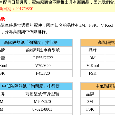
車配備日新月異，配備廠商會不斷推出具有新商品，因此我們會
日期：2017/08/01
熱紙
購車時最常選購的配件，國內知名的品牌有3M、FSK、V-Ko
合，分為高階與中低階排行。
高階隔熱紙「詢問度」排行榜
高階隔熱
品牌
前擋型號/車身型號
品牌
丹龍
GE55/GE22
3M
Kool
V70/V20
V-Kool
SK
F45/F20
FSK
中低階隔熱紙「詢問度」排行榜
中低階隔
品牌
前擋型號/車身型號
品牌
3M
M70/8620
3M
3M
8702E/8803
FSK