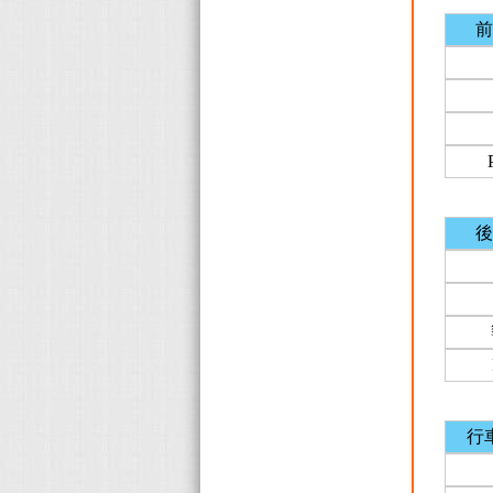
前
後
行