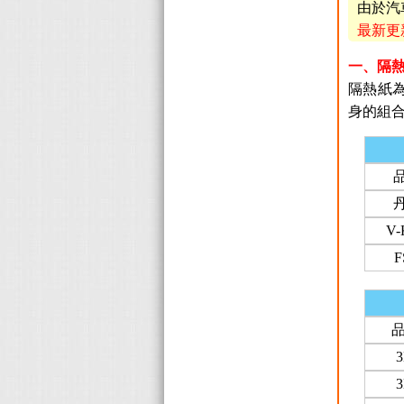
由於汽
最新更新
一、隔
隔熱紙為
身的組
V-
F