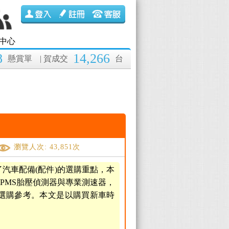
中心
8
14,266
懸賞單
| 賀成交
台
瀏覽人次: 43,851次
汽車配備(配件)的選購重點，本
TPMS胎壓偵測器與專業測速器，
者選購參考。本文是以購買新車時