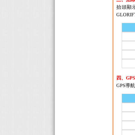
抬頭顯
GLORI
四、GP
GPS導