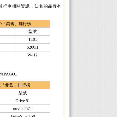
解行車相關資訊，知名的品牌有
D「銷售」排行榜
型號
T101
S200H
W412
APAGO。
航「銷售」排行榜
型號
Drive 51
nuvi 2567T
DriveSmart 50