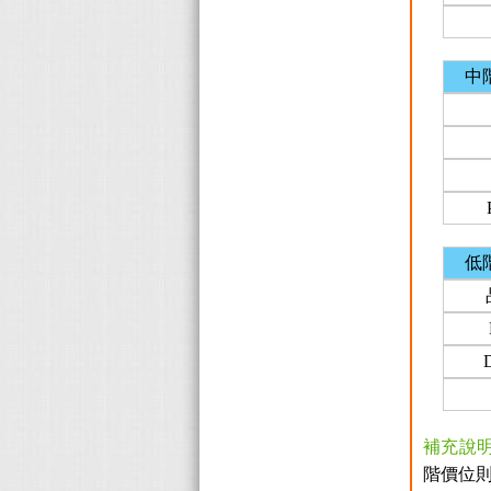
中
低
補充說
階價位則