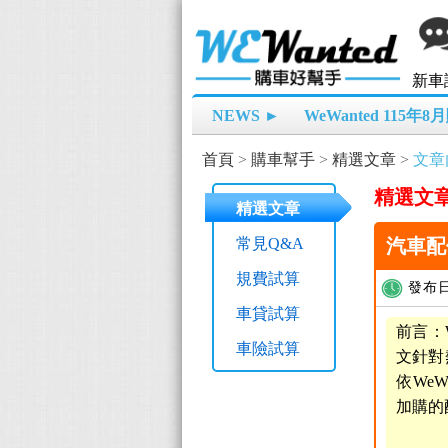
新車
NEWS ►
WeWanted 115年
首頁
>
購車幫手
>
精選文章
>
文章
精選文
精選文章
常見Q&A
汽車配備
規費試算
發布日
車貸試算
前言：W
車險試算
文針對
依We
加購的