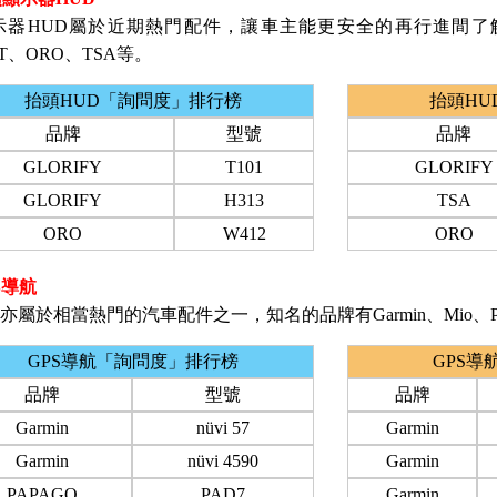
示器HUD屬於近期熱門配件，讓車主能更安全的再行進間了
FT、ORO、TSA等。
抬頭HUD「詢問度」排行榜
抬頭HU
品牌
型號
品牌
GLORIFY
T101
GLORIFY
GLORIFY
H313
TSA
ORO
W412
ORO
S導航
航亦屬於相當熱門的汽車配件之一，知名的品牌有Garmin、Mio、P
GPS導航「詢問度」排行榜
GPS導
品牌
型號
品牌
Garmin
nüvi 57
Garmin
Garmin
nüvi 4590
Garmin
PAPAGO
PAD7
Garmin