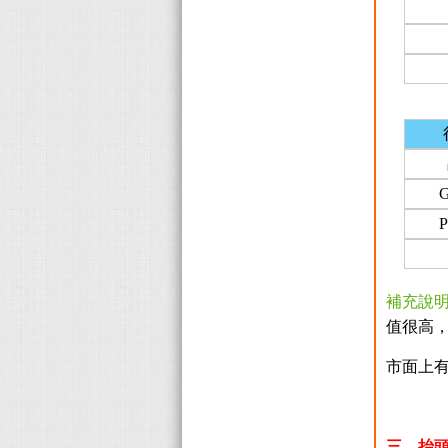
G
P
補充說
值很高
市面上
三、抬頭