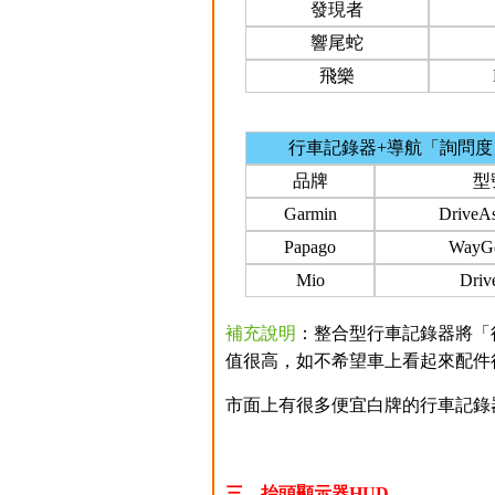
發現者
響尾蛇
飛樂
行車記錄器+導航「詢問
品牌
型
Garmin
DriveAs
Papago
WayG
Mio
Driv
補充說明
：整合型行車記錄器將「
值很高，如不希望車上看起來配件
市面上有很多便宜白牌的行車記錄
三、抬頭顯示器HUD