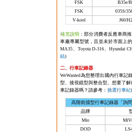
FSK
B35e/B
FSK
035S/35
V-kool
J60/H
補充說明
：部分消費者反應車商推
車廠專屬型號，且並未於市面上的
MA35、Toyota D-316、Hy
結
)
二、行車記錄器
WeWanted為您整理出國內行車記
型、後視鏡型與整合型。想要了解
車記錄器嗎？請參考：
挑選行車紀
高階前擋型行車記錄器「詢
品牌
Mio
MiV
DOD
LS