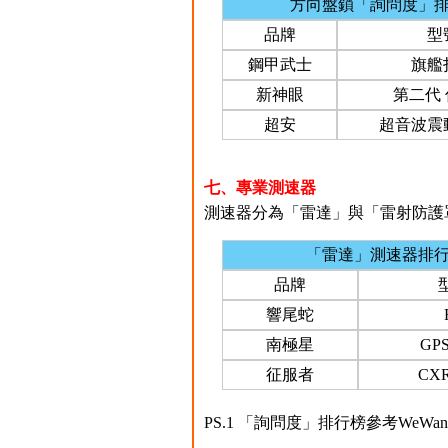
方向盤鎖「詢問度」
品牌
型
鋼甲武士
旗艦
新神眼
第二代
超安
超音波震
七、專業測速器
測速器分為「雷達」與「雷射防護罩
「雷達」測速器排
品牌
響尾蛇
南極星
GPS
征服者
CXR
PS.1 「詢問度」排行榜參考WeW