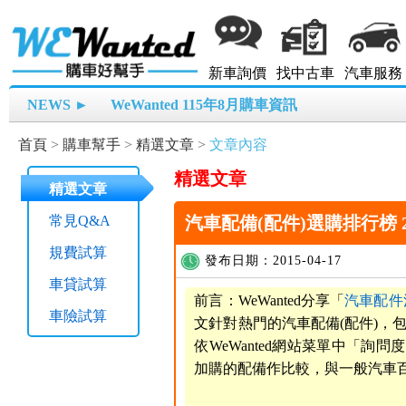
新車詢價
找中古車
汽車服務
NEWS ►
WeWanted 115年8月購車資訊
首頁
>
購車幫手
>
精選文章
>
文章內容
精選文章
精選文章
常見Q&A
汽車配備(配件)選購排行榜 201
規費試算
發布日期：2015-04-17
車貸試算
前言：WeWanted分享「
汽車配件
車險試算
文針對熱門的汽車配備(配件)，
依WeWanted網站菜單中「
加購的配備作比較，與一般汽車