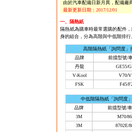
由於汽車配備日新月異，配備廠
最新更新日期：2017/12/01
一、隔熱紙
隔熱紙為購車時最常選購的配件，國
身的組合，分為高階與中低階排行
高階隔熱紙「詢問度」
品牌
前擋型號/
丹龍
GE55/G
V-Kool
V70/V
FSK
F45/F
中低階隔熱紙「詢問度
品牌
前擋型號/
3M
M70/86
3M
8702E/8