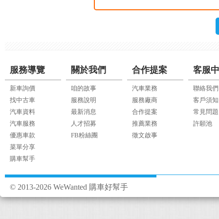
服務導覽
關於我們
合作提案
客服
新車詢價
咱的故事
汽車業務
聯絡我們
找中古車
服務說明
服務廠商
客戶須知
汽車資料
最新消息
合作提案
常見問題
汽車服務
人才招募
推薦業務
許願池
優惠車款
FB粉絲團
徵文啟事
菜單分享
購車幫手
© 2013-2026 WeWanted 購車好幫手