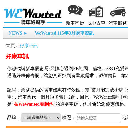
新車詢價
找中古車
汽車服務
NEWS ►
WeWanted 115年8月購車資訊
首頁
>
好康車訊
好康車訊
你想找購新車優惠嗎?又擔心遇到FB社團、論壇、8891充滿釣
透過好康佈告欄，讓您真正找到有業績需求，誠信銷售，業
記得，業務提供的購車優惠有時效性，需"當月能完成掛牌"
單)，汽車業代一個月頂多賣1~2台，因此，WeWanted
是"
在WeWanted看到他
"的通關密碼，他才會給您優惠價格
品牌：
標題：
地