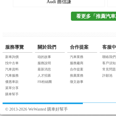
Audi 曲信謙
看更多「推薦汽車
服務導覽
關於我們
合作提案
客服
新車詢價
咱的故事
汽車業務
聯絡我們
找中古車
服務說明
服務廠商
客戶須知
汽車資料
最新消息
合作提案
常見問題
汽車服務
人才招募
推薦業務
許願池
優惠車款
FB粉絲團
徵文啟事
菜單分享
購車幫手
© 2013-2026 WeWanted 購車好幫手