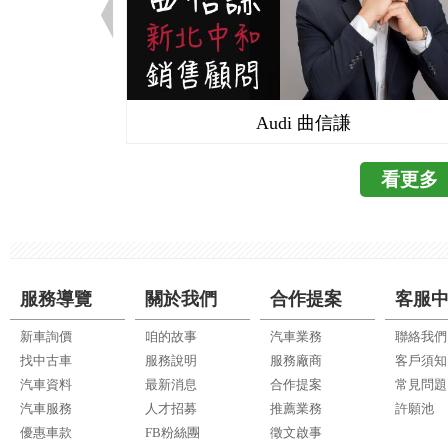
Audi 曲信謙
看更多
服務導覽
關於我們
合作提案
客服
新車詢價
咱的故事
汽車業務
聯絡我們
找中古車
服務說明
服務廠商
客戶須知
汽車資料
最新消息
合作提案
常見問題
汽車服務
人才招募
推薦業務
許願池
優惠車款
FB粉絲團
徵文啟事