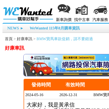
新車詢價
找中古車
汽車服務
NEWS ►
WeWanted 115年8月購車資訊
首頁
>
好康車訊
>
BMW寶馬車款促銷，請不要錯過
好康車訊
發佈時間
有效時間
2024-05-16
2026-12-31
BMW寶
大家好，我是黃承信