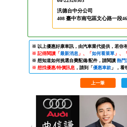
04-22520303
汎德台中分公司
408 臺中市南屯區文心路一段46
※ 以上優惠好康車訊，由汽車業代提供，若你
※ 記得閱讀「
最新消息
」、「
如何看菜單
」、
※ 想知道如何挑選自費配備/配件，請閱讀
熱門
※ 想找優惠/特價訊息
，請到「
優惠車款
」，看
上一筆