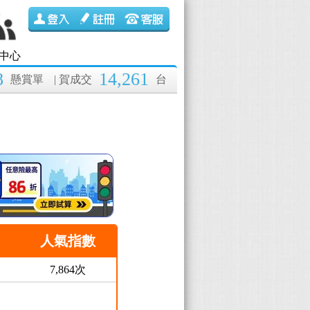
中心
8
14,261
懸賞單
| 賀成交
台
人氣指數
7,864次