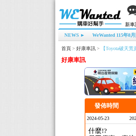
新車
NEWS ►
WeWanted 115年
首頁
>
好康車訊
>
【Toyota破
好康車訊
發佈時間
2024-05-23
202
什麼!?