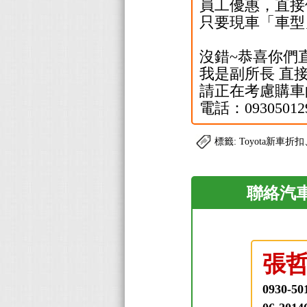
員工優惠，直接
只要現車「車型
沒錯~恭喜你們直
我是副所長 直
請正在考慮購車
電話：0930501298
標籤: Toyota新車折
聯絡汽車
張
0930-50