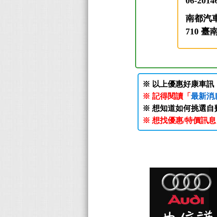
06-2014
南都汽
710 
※ 以上優惠好康車
※ 記得閱讀「
最新消
※ 想知道如何挑選自
※ 想找優惠/特價訊息