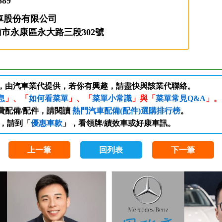
689
車股份有限公司
臺南市永康區永大路三段302號
訊，由汽車業代提供，若你有興趣，請盡快與該業代聯絡。
息
」、「
如何看菜單
」、「
菜單小常識
」與「
菜單常見Q&A
」。
費配備/配件，請閱讀
熱門汽車配備(配件)選購排行榜
。
，請到「
優惠車款
」，看領牌/績效車或好康車訊。
上一筆
回列表
下一筆