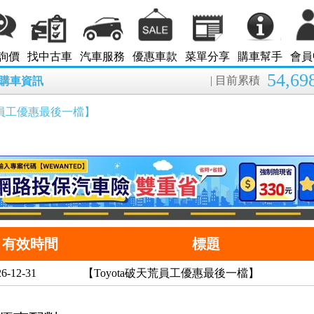
詢價
找中古車
汽車服務
優惠車款
菜單分享
購車幫手
會員
54,69
| 目前累積
8月購車資訊
天荒員工優惠最後一檔】
有效時間
標題
6-12-31
【Toyota破天荒員工優惠最後一檔】