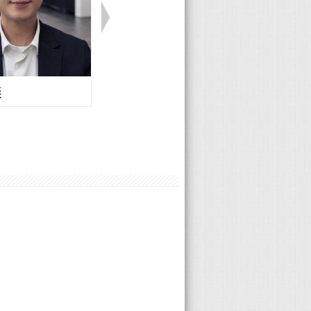
奕
Volvo 楊曦