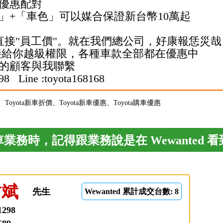
優惠配對
」+「車色」可以媒合保證新台幣10萬起
接"員工價"。
就在我們總公司，好康報恁災哉
接給你越級權限，各種車款全部都在優惠中
的顧客與我聯繫
 Line :toyota168168
扣、Toyota新車折價、Toyota新車優惠、Toyota購車優惠
業務時，記得跟業務說是在 Wewanted 
哲斌
先生
Wewanted 累計成交台數: 8
1298