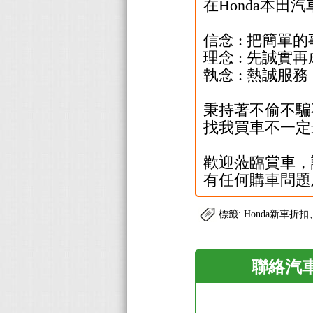
在Honda本田
信念 : 把簡單
理念 : 先誠
執念 : 熱誠
秉持著不偷不騙
找我買車不一定
歡迎蒞臨賞車，
有任何購車問題
標籤: Honda新車折
聯絡汽車