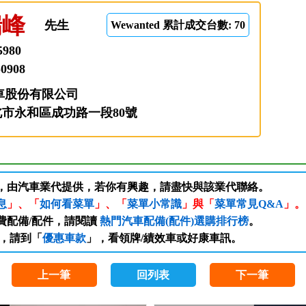
瑞峰
先生
Wewanted 累計成交台數: 70
5980
-0908
車股份有限公司
新北市永和區成功路一段80號
訊，由汽車業代提供，若你有興趣，請盡快與該業代聯絡。
息
」、「
如何看菜單
」、「
菜單小常識
」與「
菜單常見Q&A
」。
費配備/配件，請閱讀
熱門汽車配備(配件)選購排行榜
。
，請到「
優惠車款
」，看領牌/績效車或好康車訊。
上一筆
回列表
下一筆