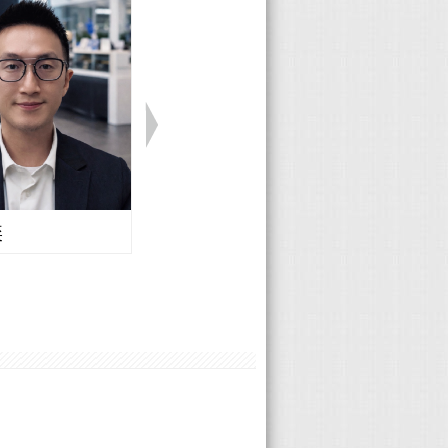
奕
Volvo 楊曦