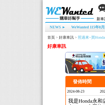
新車
NEWS ►
WeWanted 115年
首頁
>
好康車訊
>
照過來~買Hon
好康車訊
發佈時間
2024-08-23
202
我是Honda永