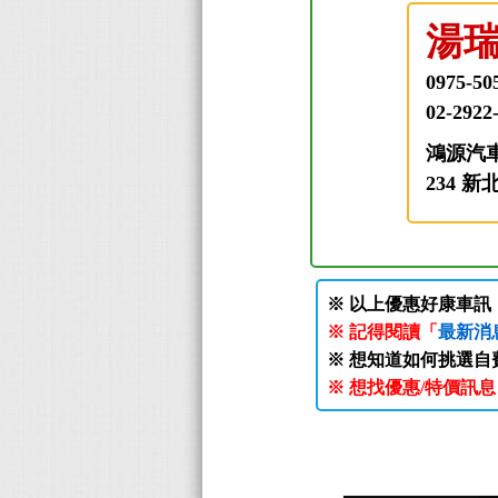
湯
0975-50
02-2922
鴻源汽
234 
※ 以上優惠好康車
※ 記得閱讀「
最新消
※ 想知道如何挑選自
※ 想找優惠/特價訊息