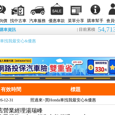
詢價
找中古車
汽車服務
優惠車款
菜單分享
購車幫手
會員
54,71
| 目前累積
8月購車資訊
da車找我最安心&優惠
有效時間
標題
6-12-31
照過來~買Honda車找我最安心&優惠
和店營業經理湯瑞峰