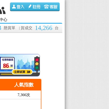
中心
3
14,266
懸賞單
| 賀成交
台
人氣指數
7,366次