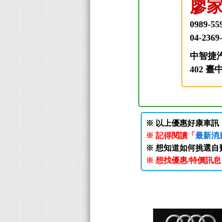
廖
0989-55
04-2369
中智捷
402 
※ 以上優惠好康車
※ 記得閱讀「
最新消
※ 想知道如何挑選自
※ 想找優惠/特價訊息