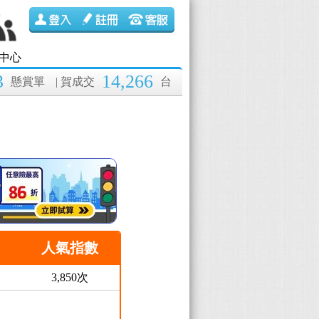
中心
3
14,266
懸賞單
| 賀成交
台
人氣指數
3,850次