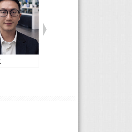
奕
Volvo 楊曦