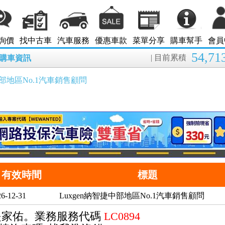
詢價
找中古車
汽車服務
優惠車款
菜單分享
購車幫手
會員
54,71
| 目前累積
8月購車資訊
中部地區No.1汽車銷售顧問
有效時間
標題
6-12-31
Luxgen納智捷中部地區No.1汽車銷售顧問
是家佑。
業務服務代碼
LC0894