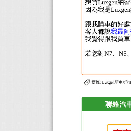
想買Luxgen
因為我是Lux
跟我購車的好處
客人都說
我最阿
我覺得跟我買車
若您對N7、N
標籤: Luxgen新車折
聯絡汽車