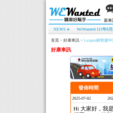
新車
NEWS ►
WeWanted 115年
首頁
>
好康車訊
>
Luxgen納智捷
好康車訊
發佈時間
2025-07-02
202
Hi 大家好，我