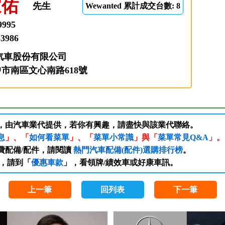
家佑
先生
Wewanted 累計成交台數: 8
9995
-3986
汽車股份有限公司
臺中市南區文心南路618號
訊，由汽車業代提供，若你有興趣，請盡快與該業代聯絡。
息
」、「
如何看菜單
」、「
菜單小常識
」與「
菜單常見Q&A
」。
費配備/配件，請閱讀
熱門汽車配備(配件)選購排行榜
。
，請到「
優惠車款
」，看領牌/績效車或好康車訊。
上一筆
回列表
下一筆