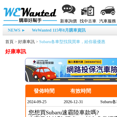
新車詢價
找中古車
汽車服務
NEWS ►
WeWanted 115年8月購車資訊
首頁
>
好康車訊
>
Subaru各車型找我買車，給你最優惠
好康車訊
發佈時間
有效時間
2024-09-25
2026-12-31
Suba
您想買Subaru速霸陸車款嗎?