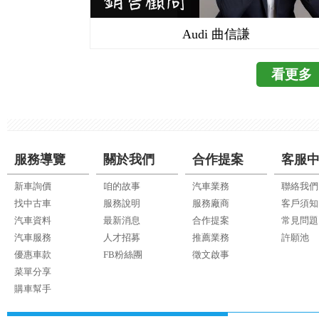
Audi 曲信謙
看更多
服務導覽
關於我們
合作提案
客服
新車詢價
咱的故事
汽車業務
聯絡我們
找中古車
服務說明
服務廠商
客戶須知
汽車資料
最新消息
合作提案
常見問題
汽車服務
人才招募
推薦業務
許願池
優惠車款
FB粉絲團
徵文啟事
菜單分享
購車幫手