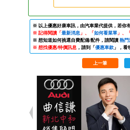
※ 以上優惠好康車訊，由汽車業代提供，若你
※ 記得閱讀「
最新消息
」、「
如何看菜單
」、
※ 想知道如何挑選自費配備/配件，請閱讀
熱門
※ 想找優惠/特價訊息
，請到「
優惠車款
」，看
上一筆