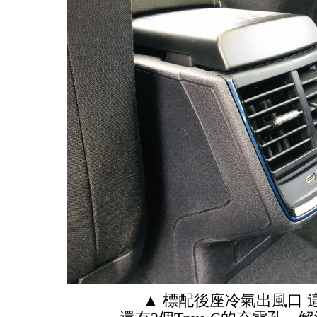
▲ 標配後座冷氣出風口 