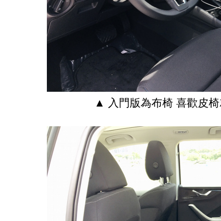
▲ 入門版為布椅 喜歡皮