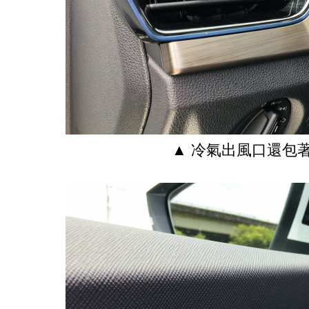
▲ 冷氣出風口還包