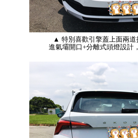
▲ 特別喜歡引擎蓋上面兩道
進氣壩開口+分離式頭燈設計