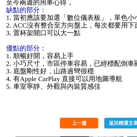
至今兩週的用車心得，
缺點的部分：
1. 當初應該要加選「數位儀表板」，單色
2. ACC沒有整合至方向盤上，每次都要用
3. 置杯架開口可以大一點
優點的部分：
1.
順暢好開，容易上手
2. 小巧尺寸，市區停車容易，已經標配倒車
3. 底盤剛性好，山路過彎很穩
4. 有Apple CarPlay 直接可以用地圖導航
5. 車室寧靜、外觀與內裝質感佳
上一篇
返回精選文