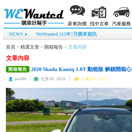
新車詢價
找中古車
汽車服務
NEWS ►
WeWanted 115年7月購車資訊
首頁
>
精選文章
>
開箱報告
>
文章內容
文章內容
2020 Skoda Kamiq 1.0T 動能版 解鎖開箱
開箱報告
moi86
七月30, 2020
人氣(56,751)