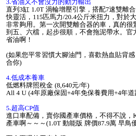
3.省油又不會沒力的動力輸出
直列3缸 1.0T 渦輪增壓引擎，搭配7速雙
快靈活，115匹馬力/20.4公斤米扭力，對
非常夠用。第一次開雙離合器的車，真的很
到五、六檔，起步很順，不會拖泥帶水。官方
省油啊！
(如果您平常習慣大腳油門，喜歡熱血貼背感，
合你)
4.低成本養車
低燃料牌照稅金 (8,640元/年)
All 4 U (4年原廠保固+4年免保養費用+4年
5.超高CP值
進口車配備，賣你國產車價格，不得不說，K
產車啊～～～(1.0T 動能版 牌價87.9萬 早鳥優