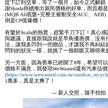
從下訂到交車，等了一個月，如今正
式解鎖
謝Skoda持續推出親民價格的好車，而且
(MQB A0底盤+完整主被動安全ACC、A
倒是CP值爆棚！
有鑒於Scala的熱賣，趕緊手刀下訂！真心感謝
與建議，直接跟我說就是早鳥優惠價，沒有
法，讓我多凹到一些贈品，才讓我不再糾結
問到的狀況一樣，就挑了一個順眼又聊得來
另一方面，因為舊車已經開了8年，希望可
價格不滿意，我發現WeWanted還有汽車估價
(
https://www.wewanted.com.tw/usedcar_recycl
1萬多，真是太爽了！
--- 新人交照，隨手拍