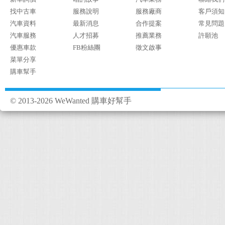
找中古車
服務說明
服務廠商
客戶須知
汽車資料
最新消息
合作提案
常見問題
汽車服務
人才招募
推薦業務
許願池
優惠車款
FB粉絲團
徵文啟事
菜單分享
購車幫手
© 2013-2026 WeWanted 購車好幫手