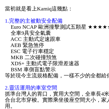
當初就是看上Kamiq這幾點：
1.完整的主被動安全配備
Euro NCAP
歐洲撞擊測試五顆星
★
★★★
全車9具安全氣囊
ACC 主動式定速跟車
AEB 緊急煞停
ESC 電子行車穩定
MKB 二次碰撞預煞
XDS+ 主動式電子限滑差速器
BSM 車側盲點警示
等於現今主流規格配備，一樣不少的全都給
2.靈活運用的車室空間
抓準台灣人的胃口，實用大空間，全車長4米
合台北市穿梭。實際乘坐後座空間大小，家
用。