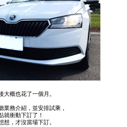
後大概也花了一個月。
聽業務介紹，並安排試乘，
點就衝動下訂了！
想想，才沒當場下訂。