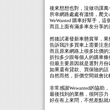
後來想想也對，沒做功課萬
所幸網路處處有溫情，
爬文
WeWanted 購車好幫手，
而且上面有滿多車友分享的
然後試著發新車懸賞單，果
告訴我許多買車上需要注意
而且原來網路上很多比價的
折扣多少跟每個人的購車條
但最主要原因就是選對月份
如果還有貸款、買保險的話
自然而然，折價空間就會比
非常感謝Wewanted的協助，
最後找到的業務，很阿莎力
好在有上來問，不然差點就