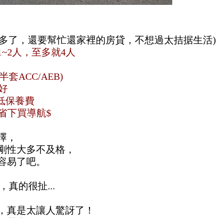
麼多了，還要幫忙還家裡的房貸，不想過太拮据生活)
~2人，至多就4人
套ACC/AEB)
好
低保養費
y 可省下買導航$
擇，
剛性大多不及格，
容易了吧。
真的很扯...
的資訊，真是太讓人驚訝了！