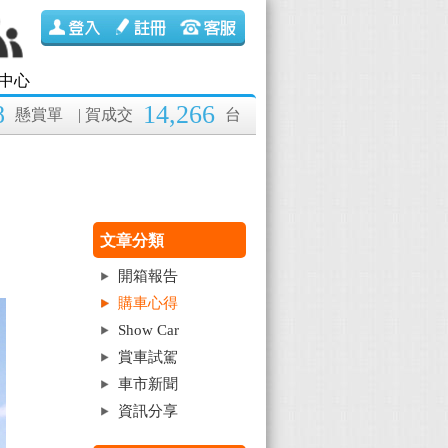
中心
8
14,266
懸賞單
| 賀成交
台
文章分類
開箱報告
購車心得
Show Car
賞車試駕
車市新聞
資訊分享