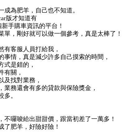
一成為肥羊，自己也不知道。
car版才知道
有
這個新手購車資訊的
平台！
菜單，剛好就可以做一個參考，
真是太棒了！
然有客服人員打給我，
的事情，真是減少許多自己摸索的時間，
方式是錯的，
件有關，
以及找對業務，
，業務還會有多的貸款與保險獎金，
較多。
，不囉唆給出甜甜價，跟當初差了一萬多！
成了肥羊，好險好險！