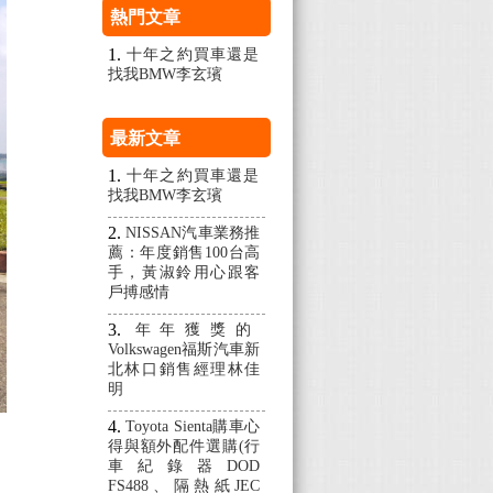
熱門文章
十年之約買車還是
找我BMW李玄璸
最新文章
十年之約買車還是
找我BMW李玄璸
NISSAN汽車業務推
薦：年度銷售100台高
手，黃淑鈴用心跟客
戶搏感情
年年獲獎的
Volkswagen福斯汽車新
北林口銷售經理林佳
明
Toyota Sienta購車心
得與額外配件選購(行
車紀錄器DOD
FS488、隔熱紙JEC