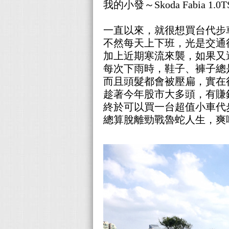
我的小發～
Skoda Fabia 1.0
一直以來，就很想買台代步
不然每天上下班，光是交通
加上近期寒流來襲，如果又遇
每次下雨時，鞋子、褲子總
而且頭髮都會被壓扁，實在
趁著
今年
股市大多頭，有賺
終於可以買一台超值小車代
總算脫離勁戰魯蛇人生，爽