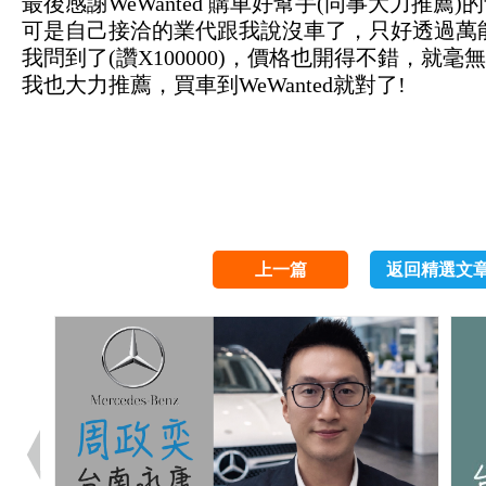
最後感謝WeWanted 購車好幫手(同事大力推
可是自己接洽的業代跟我說沒車了，只好透過萬能的
我問到了(讚X100000)，價格也開得不錯，就
我也大力推薦，買車到WeWanted就對了!
上一篇
返回精選文