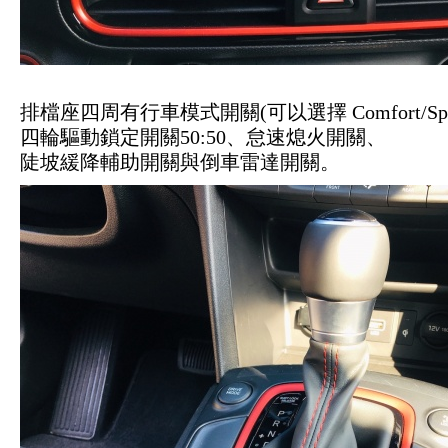
排檔座四周有行車模式開關(可以選擇 Comfort/Spor
四輪驅動鎖定開關50:50、怠速熄火開關、
陡坡緩降輔助開關與倒車雷達開關。