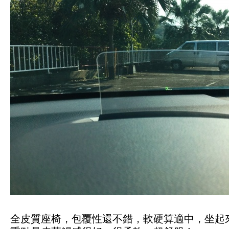
全皮質座椅，包覆性還不錯，軟硬算適中，坐起