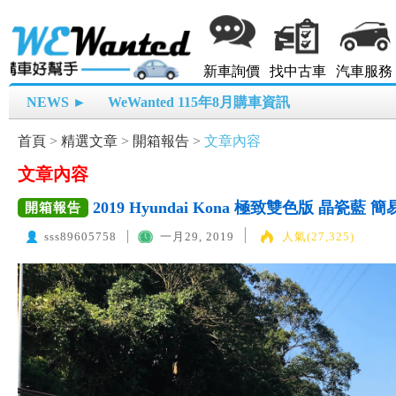
新車詢價
找中古車
汽車服務
NEWS ►
WeWanted 115年8月購車資訊
首頁
>
精選文章
>
開箱報告
>
文章內容
文章內容
2019 Hyundai Kona 極致雙色版 晶瓷藍
開箱報告
sss89605758
一月29, 2019
人氣(27,325)