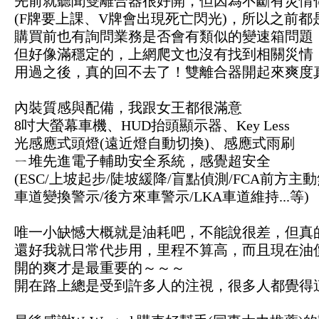
先前就聽聞雙離合器很好開，但因為不斷有災情
(F牌要上課、V牌會出現死亡閃光)，
所以之前都
購買前也有詢問業務是否會有類似的變速箱問題
但好像滿穩定的，上網爬文也沒有找到相關災情
用過之後，真的回不去了！雙離合器開起來爽度
內裝質感與配備，我跟女王都很滿意
8吋大螢幕車機、HUD抬頭顯示器、Key Less
光感應式頭燈(遠近燈自動切換)、感應式雨刷
ㄧ堆先進電子輔助安全系統，感覺超安全
(ESC/上坡起步/陡坡緩降/盲點偵測/FCA前方主
車道變換
警示/
後方來車警示/LKA車道維持...等)
唯一小缺憾大概就是油耗吧，不能說很差，但真
還好我就日常代步用，里程不算高，而且現在油
開的爽才是最重要的～～～
開在路上總是受到許多人的注視，很多人都覺得這