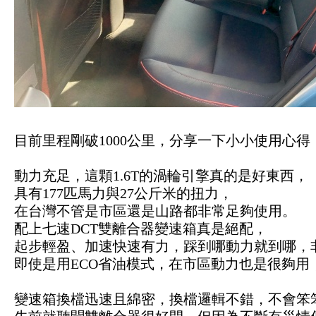
目前里程剛破1000公里，分享一下小小使用心得
動力充足，這顆1.6T的渦輪引擎真的是好東西，
具有177匹馬力與27公斤米的扭力，
在台灣不管是市區還是山路都非常足夠使用。
配上七速DCT雙離合器變速箱真是絕配，
起步輕盈、加速快速有力，踩到哪動力就到哪，
即使是用ECO省油模式，在市區動力也是很夠用
變速箱換檔迅速且綿密，換檔邏輯不錯，不會笨