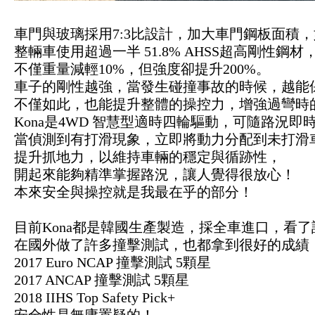
車門與玻璃採用7:3比設計，加大車門鋼板面積，
整輛車使用超過一半 51.8%
AHSS超
高剛性鋼材
不僅重量減輕10%，但強度卻提升200%。
車子的剛性越強，
當發生碰撞事故的時候，越能
不僅如此，
也能提升整體的操控力，增強過彎時
Kona是
4WD 智慧型適時
四輪驅動，可隨路況即
當偵測到有打滑現象，立即將動力分配到未打滑
提升抓地力，以維持車輛的穩定與循跡性，
開起來能夠精準掌握路況，讓人覺得很放心！
本來安全與操控就是我最在乎的部分！
目前Kona都是韓國生產製造，採全車進口，看
在國外做了許多撞擊測試，也都拿到很好的成績
2017 Euro NCAP 撞擊測試 5顆星
2017 ANCAP
撞擊測試
5
顆星
2018 IIHS Top Safety Pick+
安全性是無庸置疑的！