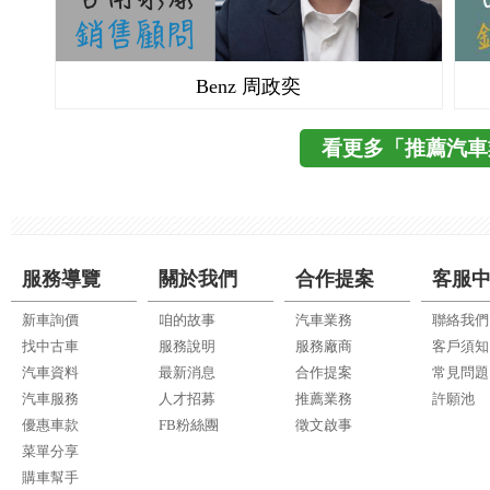
Volvo 楊曦
看更多「推薦汽車
服務導覽
關於我們
合作提案
客服
新車詢價
咱的故事
汽車業務
聯絡我們
找中古車
服務說明
服務廠商
客戶須知
汽車資料
最新消息
合作提案
常見問題
汽車服務
人才招募
推薦業務
許願池
優惠車款
FB粉絲團
徵文啟事
菜單分享
購車幫手