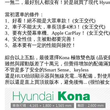
一無二，最好別人都沒有！於是就買了現代 Hyunda
當初選車的條件：
1、好看！絕不能是大眾車款！
(女王交代)
2、
車子不能太大，車長頂多4米3！ (女王交代)
3、要有大螢幕車機、Apple CarPlay！
(女王交代)
4、
安全性佳，主被動都要完善！
5、基本要有一定的性能與操控！
綜合以上五點，最後選擇Kona 極致雙色版 (晶瓷
雖然與躍動版差了十萬元，但覺得增加的配備滿
不管是多了安全的Smart Sense、keyless
還是HUD抬頭顯示器與無線充電...等配備，對
所以還是直上買頂規版本，避免後悔... (很怕被女