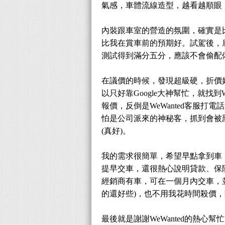
氣感，車體流線造型，越看越順眼
內裝跟車室的營造的氛圍，確實是
比我在賞車前的預期好。試駕後，底盤
測試得到滿分五分，應該不會偷配
在議價的時候，發現超級硬，折價好
以只好靠Google大神幫忙，就找
報價，反倒是WeWanted客服
怕是公司派來的神秘客，抓到會被
(真好)。
我的需求很簡單，希望早點拿到車，
提早交車，還很熱心說明貸款、保
經銷商有車，可在一個月內交車，
的還好些)，也不用我花時間殺價，
最後就是謝謝WeWanted的熱