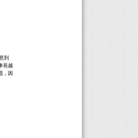
意到
車長越
題，因