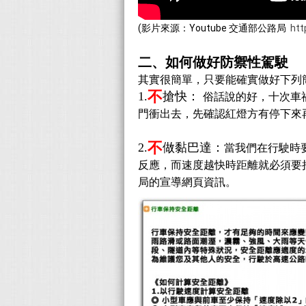
(影片來源：Youtube 交通部公路局
htt
二、如何做好防禦性駕駛
其實很簡單，只要能確實做好下列
不
1.
搶快：
俗話說的好，十次車
門衝出去，先確認紅燈方有停下來
不
2.
做黏巴達：
當我們在行駛時
反應，而速度越快時距離就必須要
局的宣導網頁資訊。