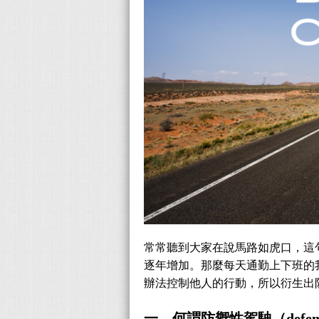
常常聽到大家在說馬路如虎口，這
逐年增加。那麼每天通勤上下班的
辦法控制他人的行動，所以衍生出
一、何謂防禦性駕駛（
defen