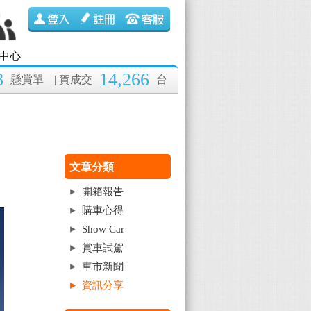
中心
8
14,266
懸賞單
| 賀成交
台
文章分類
開箱報告
購車心得
Show Car
賞車試駕
車市新聞
資訊分享