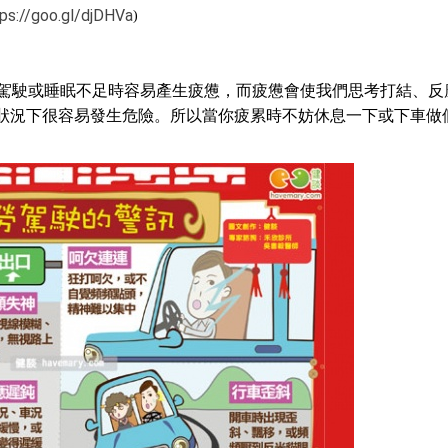
ps://goo.gl/djDHVa
)
駕駛或睡眠不足時容易產生疲憊，而疲憊會使我們思考打結、反
狀況下很容易發生危險。所以當你疲累時不妨休息一下或下車做