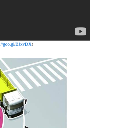
s://goo.gl/BJxvDX
)