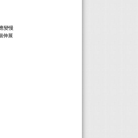
應變慢
個伸展