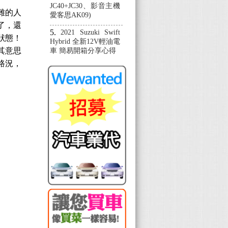
JC40+JC30、影音主機
雜的人
愛客思AK09)
了，還
2021 Suzuki Swift
狀態！
Hybrid 全新12V輕油電
其意思
車 簡易開箱分享心得
路況，