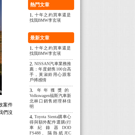
熱門文章
十年之約買車還是
找我BMW李玄璸
最新文章
十年之約買車還是
找我BMW李玄璸
NISSAN汽車業務推
薦：年度銷售100台高
手，黃淑鈴用心跟客
戶搏感情
年年獲獎的
Volkswagen福斯汽車新
北林口銷售經理林佳
故案件
明
我們沒
Toyota Sienta購車心
得與額外配件選購(行
車紀錄器DOD
FS488、隔熱紙JEC