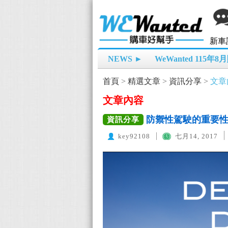
新車
NEWS ►
WeWanted 115年
首頁
>
精選文章
>
資訊分享
>
文章
文章內容
防禦性駕駛的重要
資訊分享
key92108
七月14, 2017