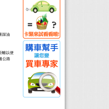
著踩油
距離以便
速公路