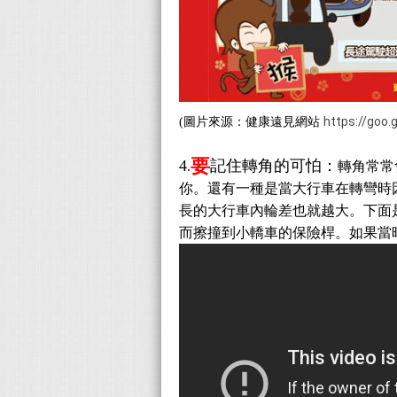
https://goo
(圖片來源：健康遠見網站
要
4
記住轉角的可怕：
.
轉角常常
你。還有一種是當大行車在轉彎時
長的大行車內輪差也就越大。下面
而擦撞到小轎車的保險桿。如果當