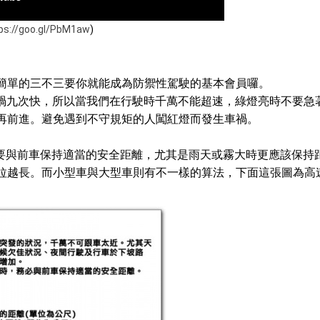
ps://goo.gl/PbM1aw
)
簡單的三不三要你就能成為防禦性駕駛的基本會員囉。
禍九次快，所以當我們在行駛時千萬不能超速，綠燈亮時不要急
再前進。避免遇到不守規矩的人闖紅燈而發生車禍。
要與前車保持適當的安全距離，尤其是雨天或霧大時更應該保持
拉越長。而小型車與大型車則有不一樣的算法，下面這張圖為高