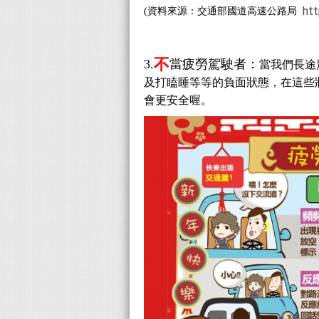
htt
(資料來源：交通部國道高速公路局
不
3.
當疲勞駕駛者：
當我們長途
及打瞌睡等等的負面狀態，在這些
會更安全喔。