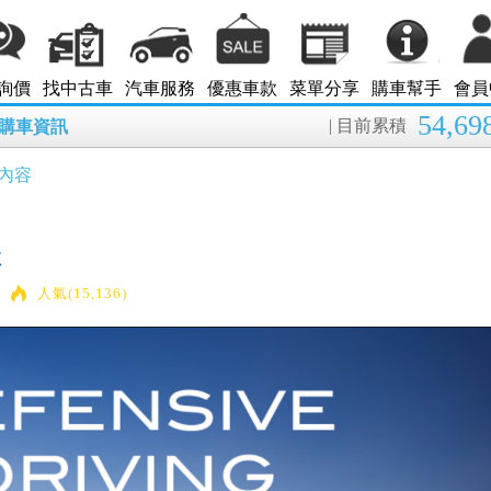
詢價
找中古車
汽車服務
優惠車款
菜單分享
購車幫手
會員
54,69
| 目前累積
8月購車資訊
內容
性
人氣(15,136)