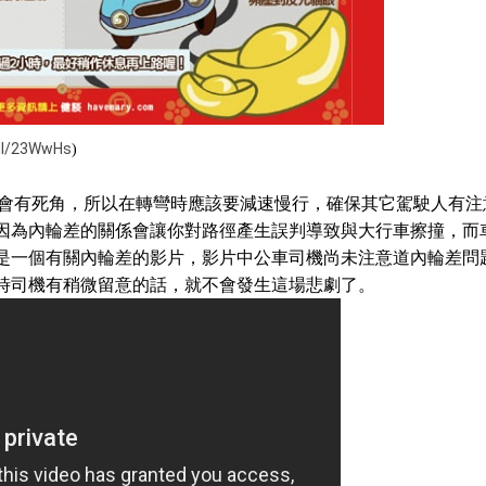
.gl/23WwHs
)
會有死角，所以在轉彎時應該要減速慢行，確保其它駕駛人有注
因為內輪差的關係會讓你對路徑產生誤判導致與大行車擦撞，而
是一個有關內輪差的影片，影片中公車司機尚未注意道內輪差問
時司機有稍微留意的話，就不會發生這場悲劇了。