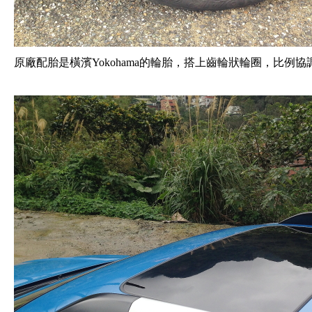
原廠配胎是橫濱Yokohama的輪胎，搭上齒輪狀輪圈，比例協