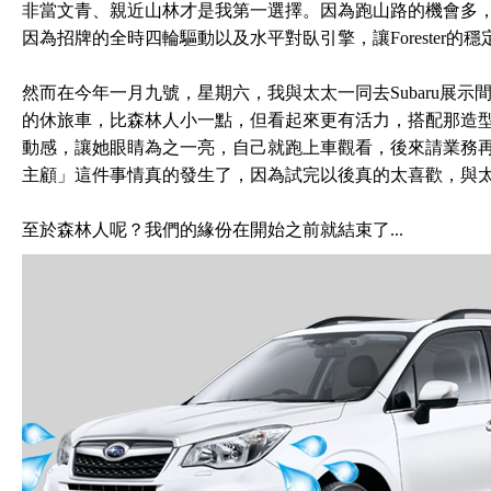
非當文青、親近山林才是我第一選擇。因為跑山路的機會多，就鎖定S
因為招牌的全時四輪驅動以及水平對臥引擎，讓Forester的
然而在今年一月九號，星期六，我與太太一同去Subaru展示間試
的休旅車，比森林人小一點，但看起來更有活力，搭配那造型搶
動感，讓她眼睛為之一亮，自己就跑上車觀看，後來請業務再幫我
主顧」這件事情真的發生了，因為試完以後真的太喜歡，與太
至於森林人呢？我們的緣份在開始之前就結束了...