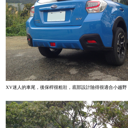
XV迷人的車尾，後保桿很粗壯，底部設計險得很適合小越野