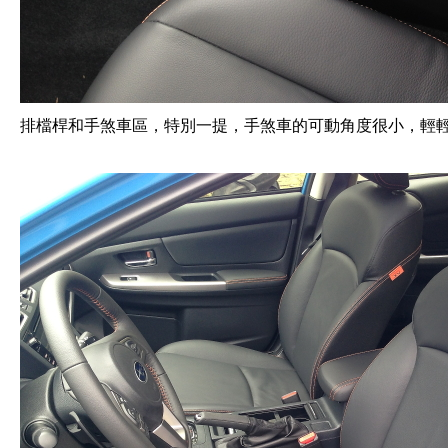
排檔桿和手煞車區，特別一提，手煞車的可動角度很小，輕輕