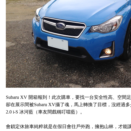
Subaru XV 開箱報到！此次購車，要找一台安全性高、空間足、
卻在展示間被Subaru XV攝了魂，馬上轉換了目標，沒經過多少
2.0 i-S 冰河藍（車友間戲稱叮噹藍）。
會鎖定休旅車純粹就是在假日會往戶外跑，擁抱山林，才能