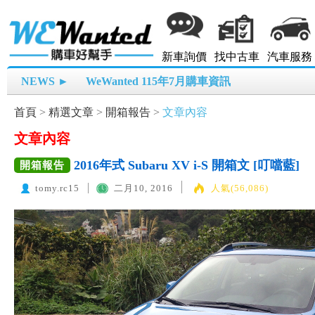
新車詢價
找中古車
汽車服務
NEWS ►
WeWanted 115年7月購車資訊
首頁
>
精選文章
>
開箱報告
>
文章內容
文章內容
2016年式 Subaru XV i-S 開箱文 [叮噹藍]
開箱報告
tomy.rc15
二月10, 2016
人氣(56,086)