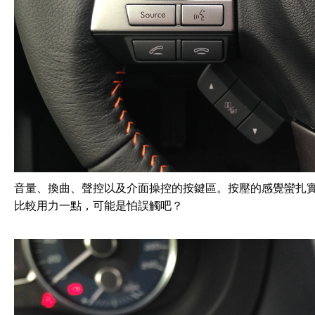
音量、換曲、聲控以及介面操控的按鍵區。按壓的感覺蠻扎
比較用力一點，可能是怕誤觸吧？