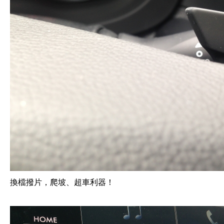
換檔撥片，爬坡、超車利器！