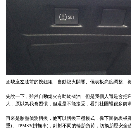
駕駛座左膝前的按鈕組，自動熄火開關、儀表板亮度調整、
先說一下，雖然自動熄火有助於省油，但是我個人還是會把
大，原以為我會習慣，但還是不能接受，看到社團裡很多前
再來是胎壓偵測切換，他可以切換三種模式，像下圖儀表板顯示T
重)、TPMS3(掛拖車)，針對不同的輪胎負荷，切換胎壓安全值，S