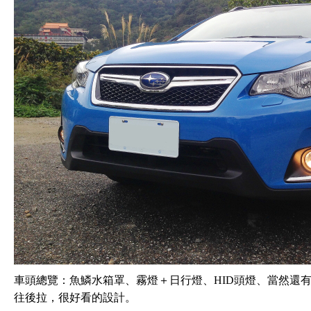
車頭總覽：魚鱗水箱罩、霧燈＋日行燈、HID頭燈、當然還有六芒星
往後拉，很好看的設計。