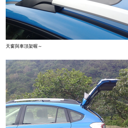
天窗與車頂架喔～