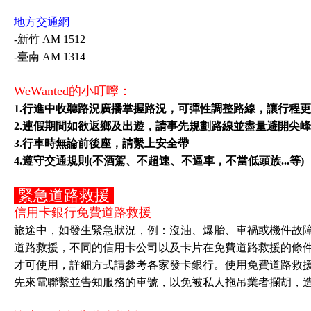
地方交通網
-新竹 AM 1512
-臺南 AM 1314
WeWanted的小叮嚀：
1.行進中收聽路況廣播掌握路況，可彈性調整路線，讓行程更
2.連假期間如欲返鄉及出遊，請事先規劃路線並盡量避開尖
3.行車時無論前後座，請繫上安全帶
4.遵守交通規則(不酒駕、不超速、不逼車，不當低頭族...等)
緊急道路救援
信用卡銀行免費道路救援
旅途中，如發生緊急狀況，例：沒油、爆胎、車禍或機件故
道路救援，不同的信用卡公司以及卡片在免費道路救援的條
才可使用，詳細方式請參考各家發卡銀行。使用免費道路救
先來電聯繫並告知服務的車號，以免被私人拖吊業者攔胡，