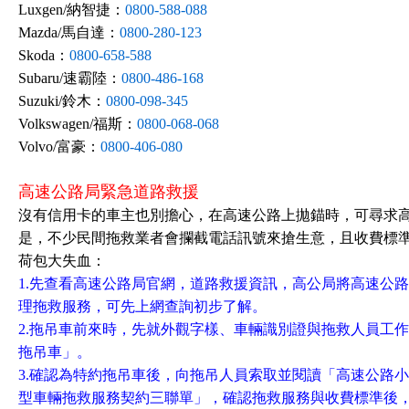
Luxgen/納智捷：
0800-588-088
Mazda/馬自達：
0800-280-123
Skoda：
0800-658-588
Subaru/速霸陸：
0800-486-168
Suzuki/鈴木：
0800-098-345
Volkswagen/福斯：
0800-068-068
Volvo/富豪：
0800-406-080
高速公路局緊急道路救援
沒有信用卡的車主也別擔心，在高速公路上拋錨時，可尋求高
是，不少民間拖救業者會攔截電話訊號來搶生意，且收費標準不
荷包大失血：
1.先查看高速公路局官網，道路救援資訊，高公局將高速公
理拖救服務，可先上網查詢初步了解。
2.拖吊車前來時，先就外觀字樣、車輛識別證與拖救人員工
拖吊車」。
3.確認為特約拖吊車後，向拖吊人員索取並閱讀「高速公路
型車輛拖救服務契約三聯單」，確認拖救服務與收費標準後