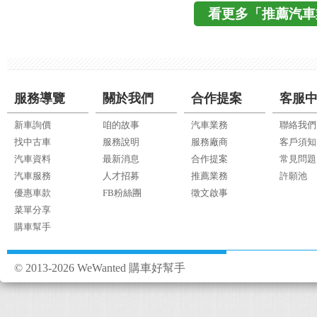
看更多「推薦汽車
服務導覽
關於我們
合作提案
客服
新車詢價
咱的故事
汽車業務
聯絡我們
找中古車
服務說明
服務廠商
客戶須知
汽車資料
最新消息
合作提案
常見問題
汽車服務
人才招募
推薦業務
許願池
優惠車款
FB粉絲團
徵文啟事
菜單分享
購車幫手
© 2013-2026 WeWanted 購車好幫手