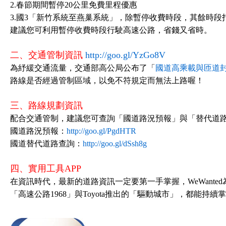
2.春節期間暫停20公里免費里程優惠
3.國3「新竹系統至燕巢系統」，除暫停收費時段，其餘時段
建議您可利用暫停收費時段行駛高速公路，省錢又省時。
二、交通管制資訊
http://goo.gl/YzGo8V
為紓緩交通流量，交通部高公局公布了「
國道高乘載與匝道
路線是否經過管制區域，以免不符規定而無法上路喔！
三、路線規劃資訊
配合交通管制，建議您可查詢「國道路況預報」與「替代道
國道路況預報：
http://goo.gl/PgdHTR
國道替代道路查詢：
http://goo.gl/dSsh8g
四、實用工具APP
在資訊時代，最新的道路資訊一定要第一手掌握，WeWante
「高速公路1968」與Toyota推出的「驅動城市」，都能持