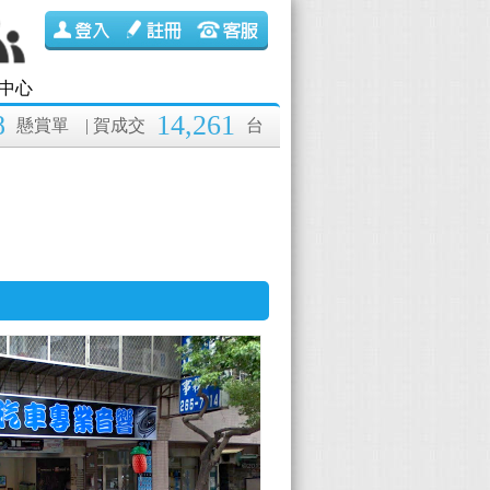
中心
8
14,261
懸賞單
| 賀成交
台