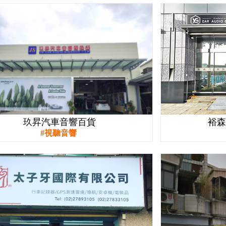
玖昇汽車音響百貨
裕
視聽音響