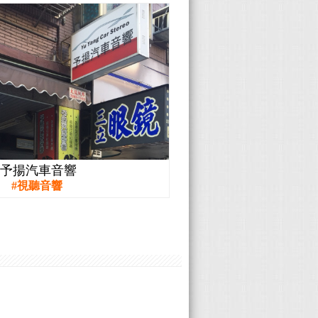
予揚汽車音響
視聽音響