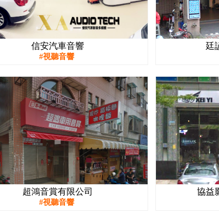
信安汽車音響
廷
視聽音響
超鴻音賞有限公司
協益
視聽音響