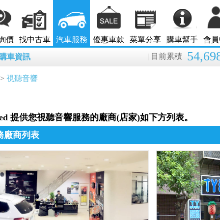
詢價
找中古車
汽車服務
優惠車款
菜單分享
購車幫手
會員
54,69
| 目前累積
8月購車資訊
>
視聽音響
nted 提供您視聽音響服務的廠商(店家)如下方列表。
務廠商列表