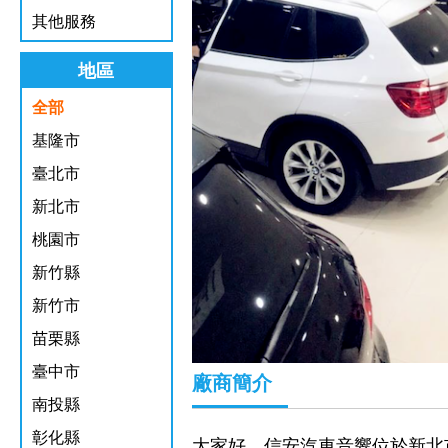
其他服務
地區
全部
基隆市
臺北市
新北市
桃園市
新竹縣
新竹市
苗栗縣
臺中市
廠商簡介
南投縣
彰化縣
大家好，信安汽車音響位
於
新北