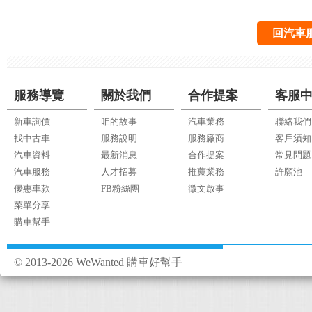
回汽車
服務導覽
關於我們
合作提案
客服
新車詢價
咱的故事
汽車業務
聯絡我們
找中古車
服務說明
服務廠商
客戶須知
汽車資料
最新消息
合作提案
常見問題
汽車服務
人才招募
推薦業務
許願池
優惠車款
FB粉絲團
徵文啟事
菜單分享
購車幫手
© 2013-2026 WeWanted 購車好幫手