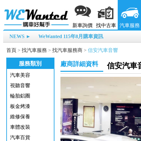
新車詢價
找中古車
汽車服務
NEWS ►
WeWanted 115年8月購車資訊
首頁
>
找汽車服務
>
找汽車服務商
>
信安汽車音響
服務類別
廠商詳細資料
信安汽車
汽車美容
視聽音響
輪胎鋁圈
板金烤漆
維修保養
車體改裝
汽車百貨