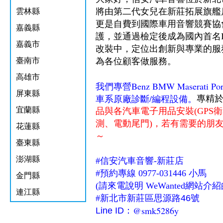
將由第二代女兒在新莊拓展旗艦
雲林縣
更是自費到國際車用音響競賽協
嘉義縣
護，並通過檢定後成為國內首名I
嘉義市
改裝中，定位出創新與專業的服
臺南市
為各位顧客做服務。
高雄市
我們專營Benz BMW Maserati Po
屏東縣
車系原廠診斷/編程設備。
專精
宜蘭縣
品
與各
汽車
電子用品安裝(GP
測、電動尾門)
，
若有需要的朋
花蓮縣
～
臺東縣
澎湖縣
#
信安汽車音響-新莊店
#預約專線 0977-031446 小馬
金門縣
(請來電說明 WeWanted網站介
連江縣
#
新北市新莊區思源路46號
@smk5286y
Line ID：