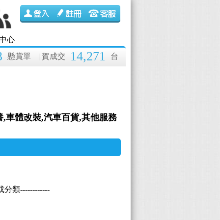
中心
3
14,271
懸賞單
| 賀成交
台
保養,車體改裝,汽車百貨,其他服務
----------