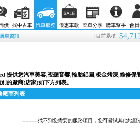
詢價
找中古車
汽車服務
優惠車款
菜單分享
購車幫手
會員
54,71
| 目前累積
8月購車資訊
nted 提供您汽車美容,視聽音響,輪胎鋁圈,板金烤漆,維修
別的廠商(店家)如下方列表。
務廠商列表
----------找不到您需要的服務項目，您可嘗試其他地區或分類--