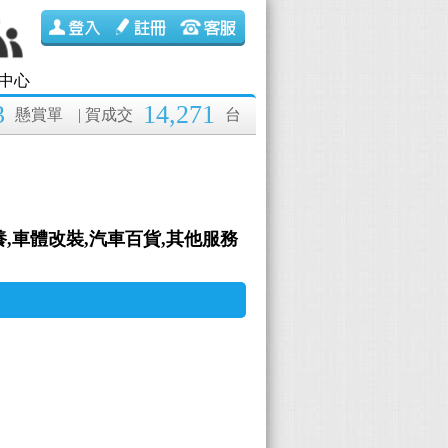
中心
3
14,271
懸賞單
| 賀成交
台
保養,車體改裝,汽車百貨,其他服務