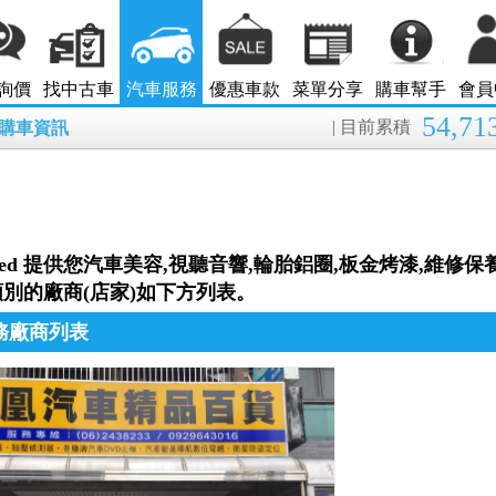
詢價
找中古車
汽車服務
優惠車款
菜單分享
購車幫手
會員
54,71
| 目前累積
8月購車資訊
nted 提供您汽車美容,視聽音響,輪胎鋁圈,板金烤漆,維修
別的廠商(店家)如下方列表。
務廠商列表